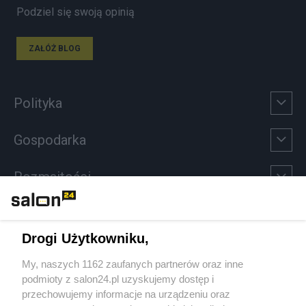
Podziel się swoją opinią
ZAŁÓŻ BLOG
Polityka
Gospodarka
Rozmaitości
Technologie
Drogi Użytkowniku,
Sport
My, naszych 1162 zaufanych partnerów oraz inne
podmioty z salon24.pl uzyskujemy dostęp i
Społeczeństwo
przechowujemy informacje na urządzeniu oraz