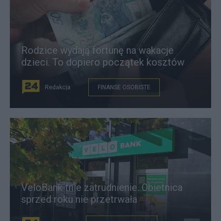
Rodzice wydają fortunę na wakacje
dzieci. To dopiero początek kosztów
Redakcja
FINANSE OSOBISTE
VeloBank tnie zatrudnienie. Obietnica
sprzed roku nie przetrwała