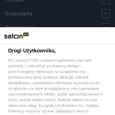
Gospodarka
Rozmaitości
Technologie
Drogi Użytkowniku,
Sport
My, naszych 1162 zaufanych partnerów oraz inne
podmioty z salon24.pl uzyskujemy dostęp i
Społeczeństwo
przechowujemy informacje na urządzeniu oraz
przetwarzamy dane osobowe, takie jak unikalne
Kultura
identyfikatory, standardowe informacje wysyłane przez
urządzenie czy dane przeglądania w celu zapewniania
spersonalizowanych reklam, wybór spersonalizowanych
treści, pomiar reklam i treści, badanie odbiorców oraz
ulepszanie usług. Za zgodą Użytkownika my i Zaufani
X
Facebook
Instagram
Youtube
Partnerzy możemy używać dokładnych danych