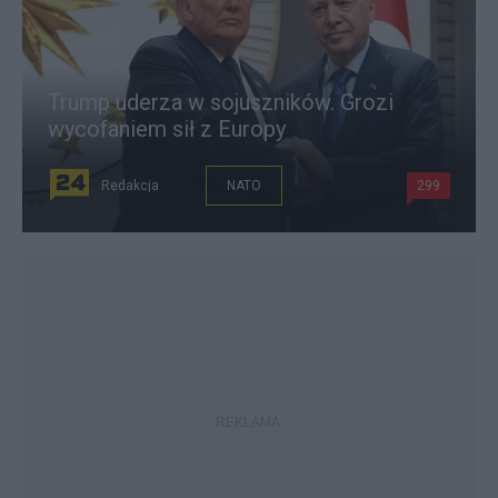
Trump uderza w sojuszników. Grozi
wycofaniem sił z Europy
Redakcja
NATO
299