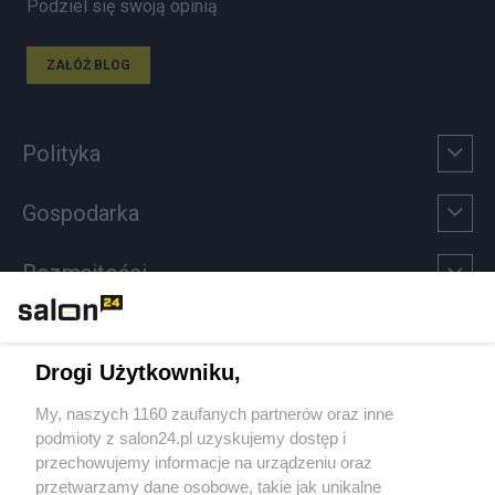
Podziel się swoją opinią
ZAŁÓŻ BLOG
Polityka
Gospodarka
Rozmaitości
Technologie
Drogi Użytkowniku,
Sport
My, naszych 1160 zaufanych partnerów oraz inne
podmioty z salon24.pl uzyskujemy dostęp i
Społeczeństwo
przechowujemy informacje na urządzeniu oraz
przetwarzamy dane osobowe, takie jak unikalne