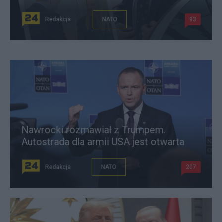
Redakcja
NATO
93
Nawrocki rozmawiał z Trumpem.
Autostrada dla armii USA jest otwarta
Redakcja
NATO
207