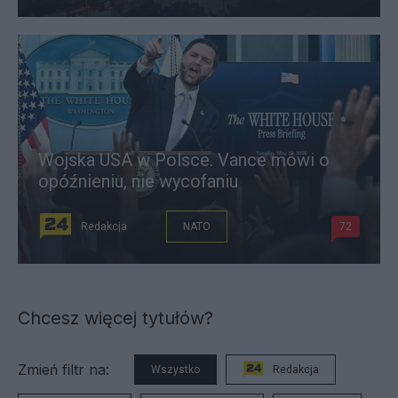
Wojska USA w Polsce. Vance mówi o
opóźnieniu, nie wycofaniu
Redakcja
NATO
72
Chcesz więcej tytułów?
Zmień filtr na:
Wszystko
Redakcja