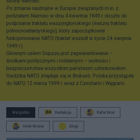
strony Niemiec.
Po zmianie nastrojów w Europie związanych m.in. z
podziałem Niemiec w dniu 4 kwietnia 1949 r. doszło do
podpisania traktatu waszyngtońskiego (inaczej traktatu
północnoatlantyckiego), który zapoczątkował
funkcjonowanie NATO (traktat wszedł w życie 24 sierpnia
1949 r.).
Głównym celem Sojuszu jest zagwarantowanie –
środkami politycznymi i militarnymi – wolności i
bezpieczeństwa wszystkim państwom członkowskim.
Siedziba NATO znajduje się w Brukseli. Polska przystąpiła
do NATO 12 marca 1999 r. wraz z Czechami i Węgrami.
Wszystko
Redakcja
Rafał Woś
Hirek Wrona
Blogi