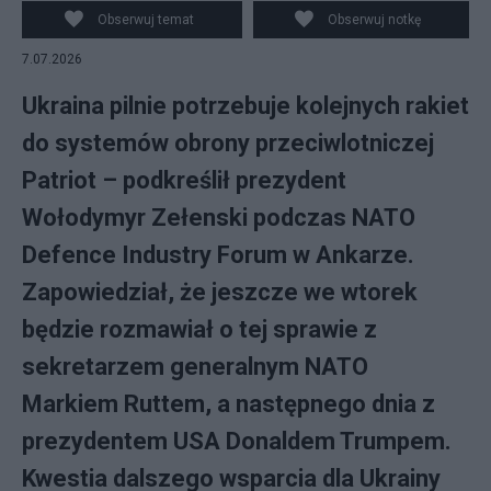
Zawrzel/REPORTER N/z: Wolodymyr Zelenski prezydent
Obserwuj temat
Obserwuj notkę
Ukrainy
7.07.2026
Ukraina pilnie potrzebuje kolejnych rakiet
do systemów obrony przeciwlotniczej
Patriot – podkreślił prezydent
Wołodymyr Zełenski podczas NATO
Defence Industry Forum w Ankarze.
Zapowiedział, że jeszcze we wtorek
będzie rozmawiał o tej sprawie z
sekretarzem generalnym NATO
Markiem Ruttem, a następnego dnia z
prezydentem USA Donaldem Trumpem.
Kwestia dalszego wsparcia dla Ukrainy