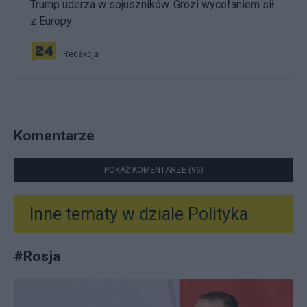
Trump uderza w sojuszników. Grozi wycofaniem sił
z Europy
Redakcja
Komentarze
POKAŻ KOMENTARZE (96)
Inne tematy w dziale
Polityka
#
Rosja