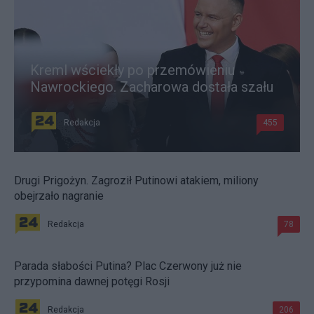
Kreml wściekły po przemówieniu
Nawrockiego. Zacharowa dostała szału
Redakcja
455
Drugi Prigożyn. Zagroził Putinowi atakiem, miliony
obejrzało nagranie
Redakcja
78
Parada słabości Putina? Plac Czerwony już nie
przypomina dawnej potęgi Rosji
Redakcja
206