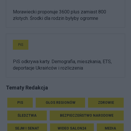
Morawiecki proponuje 3600 plus zamiast 800
złotych. Środki dla rodzin byłyby ogromne
PiS
PiS odkrywa karty. Demografia, mieszkania, ETS,
deportacje Ukraińców i rozliczenia
Tematy Redakcja
PIS
GŁOS REGIONÓW
ZDROWIE
ŚLEDZTWA
BEZPIECZEŃSTWO NARODOWE
SEJM I SENAT
WIDEO SALON24
MEDIA