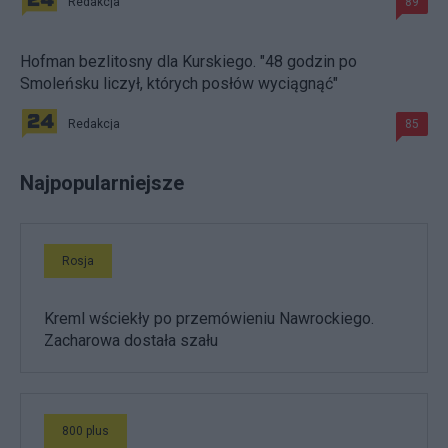
Redakcja
89
Hofman bezlitosny dla Kurskiego. "48 godzin po
Smoleńsku liczył, których posłów wyciągnąć"
Redakcja
85
Najpopularniejsze
Rosja
Kreml wściekły po przemówieniu Nawrockiego.
Zacharowa dostała szału
800 plus