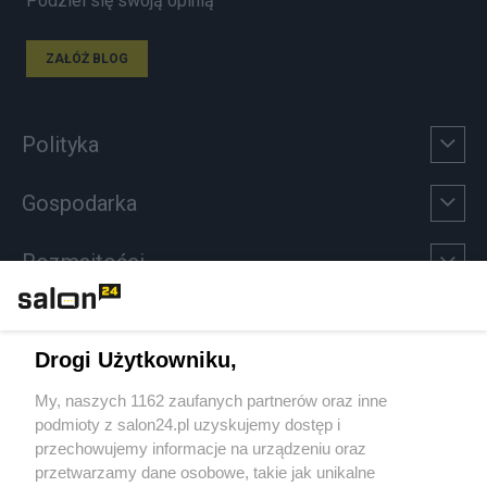
Podziel się swoją opinią
ZAŁÓŻ BLOG
Polityka
Gospodarka
Rozmaitości
Technologie
Drogi Użytkowniku,
Sport
My, naszych 1162 zaufanych partnerów oraz inne
podmioty z salon24.pl uzyskujemy dostęp i
Społeczeństwo
przechowujemy informacje na urządzeniu oraz
przetwarzamy dane osobowe, takie jak unikalne