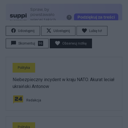
Udostępnij
Udostępnij
Lubię to!
Skomentuj
96
Obserwuj notkę
Polityka
Niebezpieczny incydent w kraju NATO. Akurat leciał
ukraiński Antonow
Redakcja
Polityka