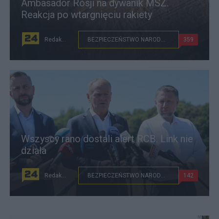
Ambasador Rosji na dywanik MSZ.
Reakcja po wtargnięciu rakiety
Redakcja
BEZPIECZEŃSTWO NARODOWE
359
Wszyscy rano dostali alert RCB. Link nie
działa
Redakcja
BEZPIECZEŃSTWO NARODOWE
142