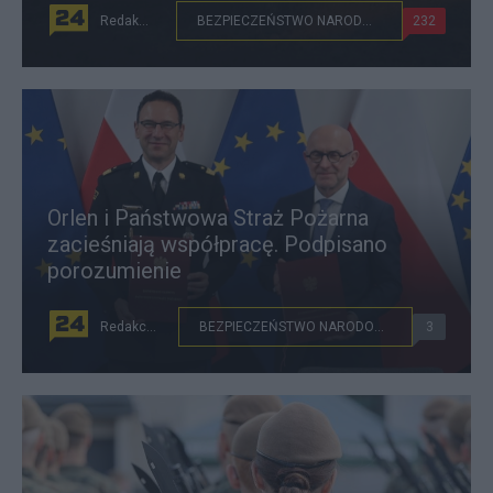
Redakcja
BEZPIECZEŃSTWO NARODOWE
232
Orlen i Państwowa Straż Pożarna
zacieśniają współpracę. Podpisano
porozumienie
Redakcja
BEZPIECZEŃSTWO NARODOWE
3