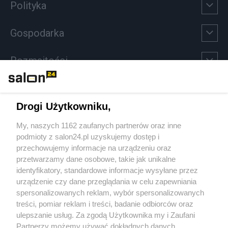
Polityka
Gospodarka
Rozmaitości
Technologie
Drogi Użytkowniku,
Sport
My, naszych 1162 zaufanych partnerów oraz inne
podmioty z salon24.pl uzyskujemy dostęp i
Społeczeństwo
przechowujemy informacje na urządzeniu oraz
przetwarzamy dane osobowe, takie jak unikalne
Kultura
identyfikatory, standardowe informacje wysyłane przez
urządzenie czy dane przeglądania w celu zapewniania
spersonalizowanych reklam, wybór spersonalizowanych
treści, pomiar reklam i treści, badanie odbiorców oraz
ulepszanie usług. Za zgodą Użytkownika my i Zaufani
X
Facebook
Instagram
Youtube
Partnerzy możemy używać dokładnych danych