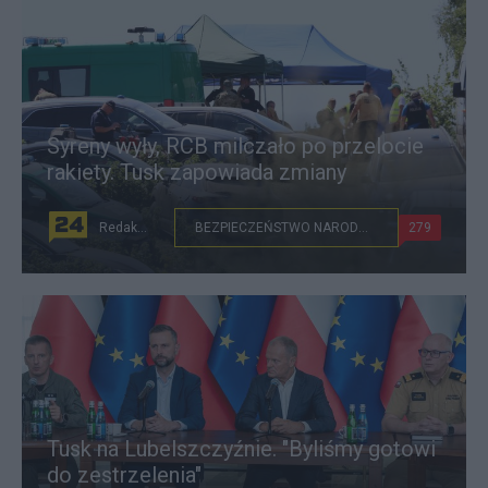
Syreny wyły, RCB milczało po przelocie
rakiety. Tusk zapowiada zmiany
Redakcja
BEZPIECZEŃSTWO NARODOWE
279
Tusk na Lubelszczyźnie. "Byliśmy gotowi
do zestrzelenia"