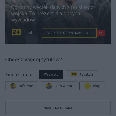
Ogromny wyciek danych z polskiego
wojska. To prezent dla obcych
wywiadów
Redakcja
BEZPIECZEŃSTWO NARODOWE
86
Chcesz więcej tytułów?
Zmień filtr na:
Wszystko
Redakcja
Rafał Woś
Hirek Wrona
Blogi
NASTĘPNA STRONA