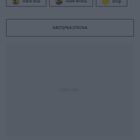
Rafał Woś
Hirek Wrona
Blogi
NASTĘPNA STRONA