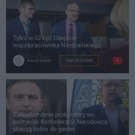
Tylko w S24.pl. Odejście
współpracownika Niedzielskiego
Marcin Dobski
MARCIN DOBSKI
8
Zawiadomienie prokuratury ws.
polityków Konfederacji. Narodowcy
skaczą sobie do gardeł