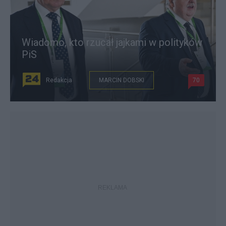
Wiadomo, kto rzucał jajkami w polityków
PiS
Redakcja
MARCIN DOBSKI
70