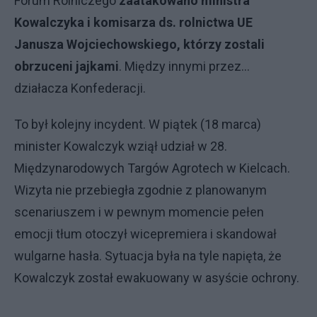
Forum Rolniczego
zaatakowano ministra
Kowalczyka i komisarza ds. rolnictwa UE
Janusza Wojciechowskiego, którzy zostali
obrzuceni jajkami
. Między innymi przez…
działacza Konfederacji.
To był kolejny incydent. W piątek (18 marca)
minister Kowalczyk wziął udział w 28.
Międzynarodowych Targów Agrotech w Kielcach.
Wizyta nie przebiegła zgodnie z planowanym
scenariuszem i w pewnym momencie pełen
emocji tłum otoczył wicepremiera i skandował
wulgarne hasła. Sytuacja była na tyle napięta, że
Kowalczyk został ewakuowany w asyście ochrony.