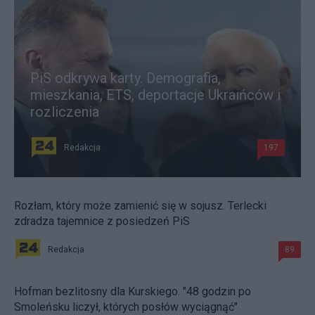
PiS odkrywa karty. Demografia,
mieszkania, ETS, deportacje Ukraińców i
rozliczenia
Redakcja
197
Rozłam, który może zamienić się w sojusz. Terlecki
zdradza tajemnice z posiedzeń PiS
Redakcja
89
Hofman bezlitosny dla Kurskiego. "48 godzin po
Smoleńsku liczył, których posłów wyciągnąć"