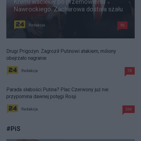
Kreml wściekły po przemówieniu
Nawrockiego. Zacharowa dostała szału
Redakcja
96
Drugi Prigożyn. Zagroził Putinowi atakiem, miliony
obejrzało nagranie
Redakcja
78
Parada słabości Putina? Plac Czerwony już nie
przypomina dawnej potęgi Rosji
Redakcja
206
#
PiS