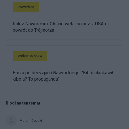
Prezydent
Rok z Nawrockim. Głośne weta, sojusz z USA i
powrót do Trójmorza
Wideo Salon24
Burza po decyzjach Nawrockiego. "Kibol ułaskawił
kibola? To propaganda"
Blogi na ten temat
Marcin Dobski