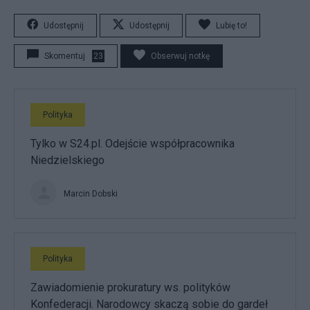
Udostępnij
Udostępnij
Lubię to!
Skomentuj
23
Obserwuj notkę
Polityka
Tylko w S24.pl. Odejście współpracownika
Niedzielskiego
Marcin Dobski
Polityka
Zawiadomienie prokuratury ws. polityków
Konfederacji. Narodowcy skaczą sobie do gardeł