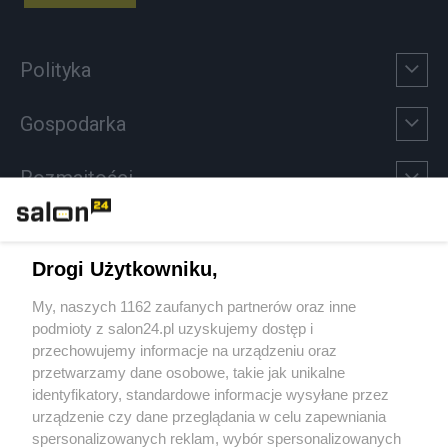
Polityka
Gospodarka
Rozmaitości
Technologie
Drogi Użytkowniku,
Sport
My, naszych 1162 zaufanych partnerów oraz inne
podmioty z salon24.pl uzyskujemy dostęp i
Społeczeństwo
przechowujemy informacje na urządzeniu oraz
przetwarzamy dane osobowe, takie jak unikalne
Kultura
identyfikatory, standardowe informacje wysyłane przez
urządzenie czy dane przeglądania w celu zapewniania
spersonalizowanych reklam, wybór spersonalizowanych