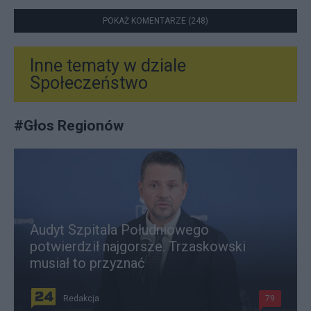
POKAŻ KOMENTARZE (248)
Inne tematy w dziale
Społeczeństwo
#
Głos Regionów
Audyt Szpitala Południowego
potwierdził najgorsze. Trzaskowski
musiał to przyznać
Redakcja
79