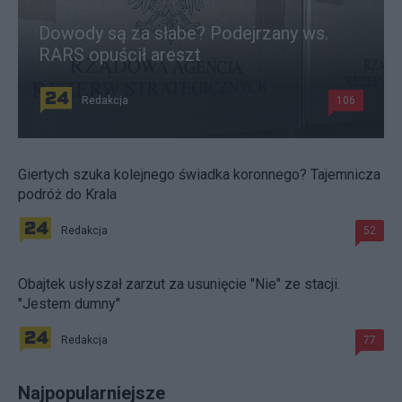
Dowody są za słabe? Podejrzany ws.
RARS opuścił areszt
Redakcja
106
Giertych szuka kolejnego świadka koronnego? Tajemnicza
podróż do Krala
Redakcja
52
Obajtek usłyszał zarzut za usunięcie "Nie" ze stacji.
"Jestem dumny"
Redakcja
77
Najpopularniejsze