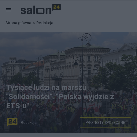
Strona główna
Redakcja
Tysiące ludzi na marszu
"Solidarności". "Polska wyjdzie z
ETS-u"
Redakcja
PROTESTY SPOŁECZNE