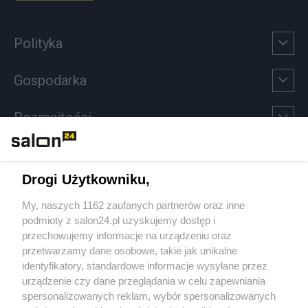
Polityka
Gospodarka
Rozmaitości
Technologie
Drogi Użytkowniku,
Sport
My, naszych 1162 zaufanych partnerów oraz inne
podmioty z salon24.pl uzyskujemy dostęp i
Społeczeństwo
przechowujemy informacje na urządzeniu oraz
przetwarzamy dane osobowe, takie jak unikalne
Kultura
identyfikatory, standardowe informacje wysyłane przez
urządzenie czy dane przeglądania w celu zapewniania
spersonalizowanych reklam, wybór spersonalizowanych