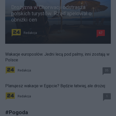
Drożyzna w Chorwacji odstrasza
polskich turystów. Rząd apelował o
obniżki cen
Redakcja
67
Wakacje europosłów. Jedni lecą pod palmy, inni zostają w
Polsce
Redakcja
35
Planujesz wakacje w Egipcie? Będzie łatwiej, ale drożej
Redakcja
1
#
Pogoda