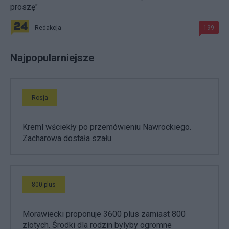
proszę"
Redakcja
199
Najpopularniejsze
Rosja
Kreml wściekły po przemówieniu Nawrockiego.
Zacharowa dostała szału
800 plus
Morawiecki proponuje 3600 plus zamiast 800
złotych. Środki dla rodzin byłyby ogromne