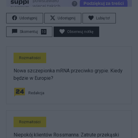
Udostępnij
Udostępnij
Lubię to!
Skomentuj
10
Obserwuj notkę
Rozmaitości
Nowa szczepionka mRNA przeciwko grypie. Kiedy
będzie w Europie?
Redakcja
Rozmaitości
Niepokój klientów Rossmanna. Zatrute przekąski