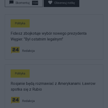
Skomentuj
104
Obserwuj notkę
Polityka
Fidesz zbojkotuje wybór nowego prezydenta
Węgier. "Był ostatnim legalnym"
Redakcja
Polityka
Rosjanie będą rozmawiać z Amerykanami. Ławrow
spotka się z Rubio
Redakcja