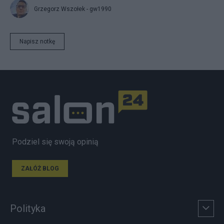
Grzegorz Wszołek - gw1990
Napisz notkę
Podziel się swoją opinią
ZAŁÓŻ BLOG
Polityka