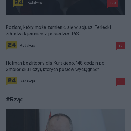
Redakcja
188
Rozłam, który może zamienić się w sojusz. Terlecki
zdradza tajemnice z posiedzeń PiS
Redakcja
89
Hofman bezlitosny dla Kurskiego. "48 godzin po
Smoleńsku liczył, których posłów wyciągnąć"
Redakcja
85
#
Rząd