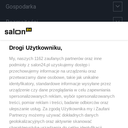
Gospodarka
Rozmaitości
Technologie
Drogi Użytkowniku,
Sport
My, naszych 1162 zaufanych partnerów oraz inne
podmioty z salon24.pl uzyskujemy dostęp i
Społeczeństwo
przechowujemy informacje na urządzeniu oraz
przetwarzamy dane osobowe, takie jak unikalne
Kultura
identyfikatory, standardowe informacje wysyłane przez
urządzenie czy dane przeglądania w celu zapewniania
spersonalizowanych reklam, wybór spersonalizowanych
treści, pomiar reklam i treści, badanie odbiorców oraz
ulepszanie usług. Za zgodą Użytkownika my i Zaufani
X
Facebook
Instagram
Youtube
Partnerzy możemy używać dokładnych danych
geolokalizacyjnych oraz aktywnie skanować
charakterystykę urządzenia do celów identyfikacji.