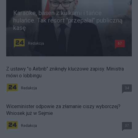
Karaoke, basen z kulkami i tańce
hulańce. Tak resort "przepalał" publiczną
kasę
Redakcja
67
Z ustawy "o Airbnb" zniknęły kluczowe zapisy. Ministra
mówi o lobbingu
Redakcja
34
Wiceminister odpowie za złamanie ciszy wyborczej?
Wniosek już w Sejmie
Redakcja
37