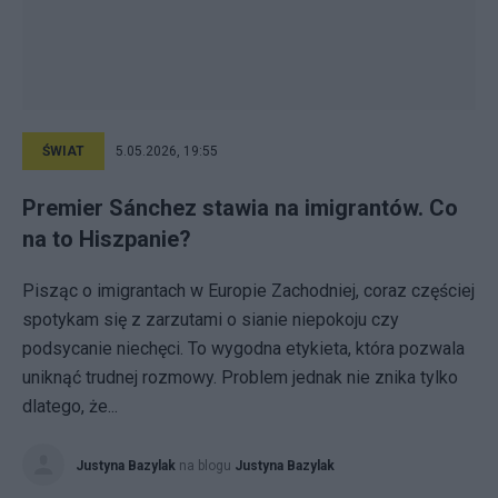
ŚWIAT
5.05.2026, 19:55
Premier Sánchez stawia na imigrantów. Co
na to Hiszpanie?
Pisząc o imigrantach w Europie Zachodniej, coraz częściej
spotykam się z zarzutami o sianie niepokoju czy
podsycanie niechęci. To wygodna etykieta, która pozwala
uniknąć trudnej rozmowy. Problem jednak nie znika tylko
dlatego, że...
Justyna Bazylak
na blogu
Justyna Bazylak