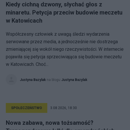
Kiedy cichną dzwony, słychać głos z
minaretu. Petycja przeciw budowie meczetu
w Katowicach
Współczesny człowiek z uwagą śledzi wydarzenia
serwowane przez media, a jednocześnie nie dostrzega
zmieniającej się wokół niego rzeczywistości. W internecie
pojawiła się petycja sprzeciwiająca się budowie meczetu
w Katowicach. Choć...
Justyna Bazylak
na blogu
Justyna Bazylak
SPOŁECZEŃSTWO
3.08.2026, 18:30
Nowa zabawa, nowa tożsamość?