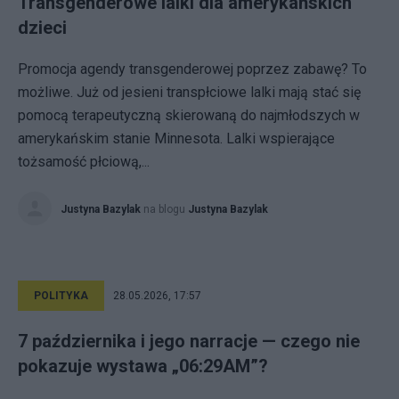
Transgenderowe lalki dla amerykańskich
dzieci
Promocja agendy transgenderowej poprzez zabawę? To
możliwe. Już od jesieni transpłciowe lalki mają stać się
pomocą terapeutyczną skierowaną do najmłodszych w
amerykańskim stanie Minnesota. Lalki wspierające
tożsamość płciową,...
Justyna Bazylak
na blogu
Justyna Bazylak
POLITYKA
28.05.2026, 17:57
7 października i jego narracje — czego nie
pokazuje wystawa „06:29AM”?