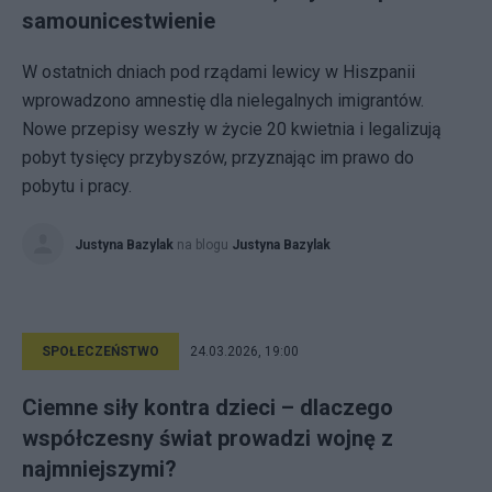
samounicestwienie
W ostatnich dniach pod rządami lewicy w Hiszpanii
wprowadzono amnestię dla nielegalnych imigrantów.
Nowe przepisy weszły w życie 20 kwietnia i legalizują
pobyt tysięcy przybyszów, przyznając im prawo do
pobytu i pracy.
Justyna Bazylak
na blogu
Justyna Bazylak
SPOŁECZEŃSTWO
24.03.2026, 19:00
Ciemne siły kontra dzieci – dlaczego
współczesny świat prowadzi wojnę z
najmniejszymi?