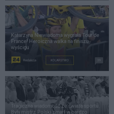
Katarzyna Niewiadoma wygrała Tour de
France! Heroiczna walka na finiszu
wyścigu
Redakcja
KOLARSTWO
39
Tragiczna wiadomość ze świata sportu.
Były mistrz Polski zmarł w bardzo