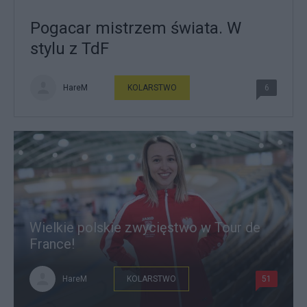
Pogacar mistrzem świata. W
stylu z TdF
HareM
KOLARSTWO
6
Wielkie polskie zwycięstwo w Tour de
France!
HareM
KOLARSTWO
51