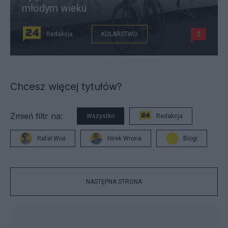
młodym wieku
Redakcja
KOLARSTWO
2
Chcesz więcej tytułów?
Zmień filtr na:
Wszystko
Redakcja
Rafał Woś
Hirek Wrona
Blogi
NASTĘPNA STRONA