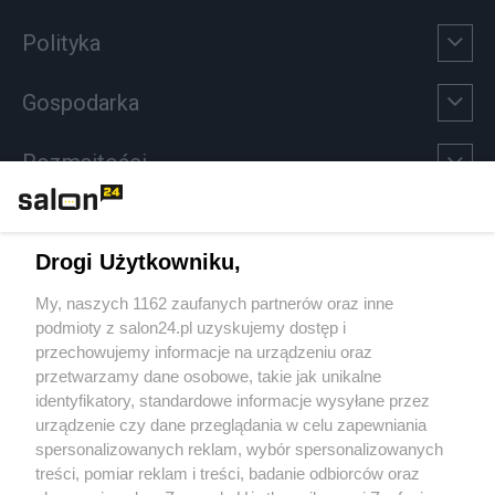
Polityka
Gospodarka
Rozmaitości
Technologie
Drogi Użytkowniku,
Sport
My, naszych 1162 zaufanych partnerów oraz inne
podmioty z salon24.pl uzyskujemy dostęp i
Społeczeństwo
przechowujemy informacje na urządzeniu oraz
przetwarzamy dane osobowe, takie jak unikalne
Kultura
identyfikatory, standardowe informacje wysyłane przez
urządzenie czy dane przeglądania w celu zapewniania
spersonalizowanych reklam, wybór spersonalizowanych
treści, pomiar reklam i treści, badanie odbiorców oraz