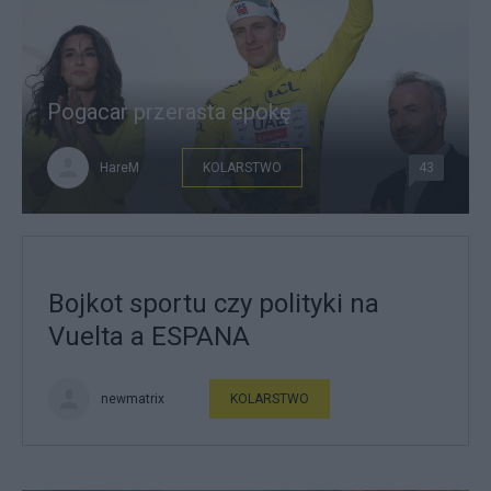
Pogacar przerasta epokę
HareM
KOLARSTWO
43
Bojkot sportu czy polityki na
Vuelta a ESPANA
newmatrix
KOLARSTWO