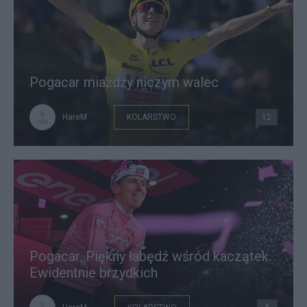
Pogacar miażdży niczym walec
HareM
KOLARSTWO
12
Pogacar. Piękny łabędź wśród kaczątek.
Ewidentnie brzydkich