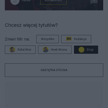
HareM
KOLARSTWO
5
Chcesz więcej tytułów?
Zmień filtr na:
Wszystko
Redakcja
Rafał Woś
Hirek Wrona
Blogi
NASTĘPNA STRONA