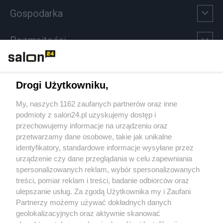
Gospodarka
Rozmaitości
Technologie
Drogi Użytkowniku,
Sport
My, naszych 1162 zaufanych partnerów oraz inne
podmioty z salon24.pl uzyskujemy dostęp i
Społeczeństwo
przechowujemy informacje na urządzeniu oraz
przetwarzamy dane osobowe, takie jak unikalne
Kultura
identyfikatory, standardowe informacje wysyłane przez
urządzenie czy dane przeglądania w celu zapewniania
spersonalizowanych reklam, wybór spersonalizowanych
treści, pomiar reklam i treści, badanie odbiorców oraz
ulepszanie usług. Za zgodą Użytkownika my i Zaufani
X
Facebook
Instagram
Youtube
Partnerzy możemy używać dokładnych danych
geolokalizacyjnych oraz aktywnie skanować