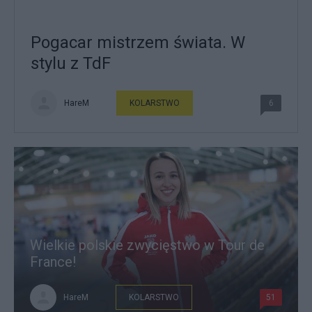
Pogacar mistrzem świata. W
stylu z TdF
HareM
KOLARSTWO
6
Wielkie polskie zwycięstwo w Tour de
France!
HareM
KOLARSTWO
51