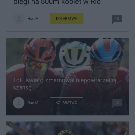
biegi na 800m kobiet w Rio
HareM
KOLARSTWO
18
TdF. Kwiato zmarnował niepowtarzalną
szansę
HareM
KOLARSTWO
10