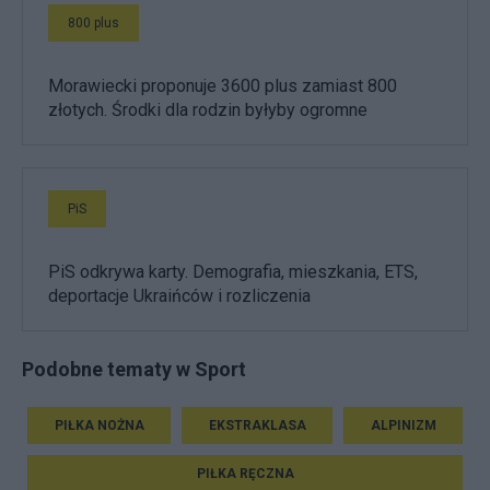
800 plus
Morawiecki proponuje 3600 plus zamiast 800
złotych. Środki dla rodzin byłyby ogromne
PiS
PiS odkrywa karty. Demografia, mieszkania, ETS,
deportacje Ukraińców i rozliczenia
Podobne tematy w Sport
PIŁKA NOŻNA
EKSTRAKLASA
ALPINIZM
PIŁKA RĘCZNA