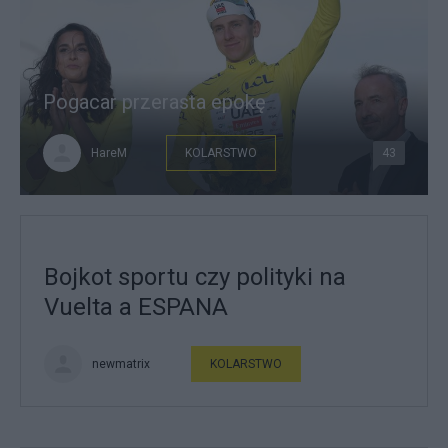
Pogacar przerasta epokę
HareM
KOLARSTWO
43
Bojkot sportu czy polityki na
Vuelta a ESPANA
newmatrix
KOLARSTWO