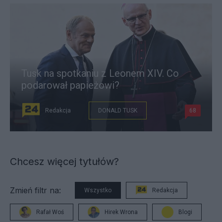
Tusk na spotkaniu z Leonem XIV. Co
podarował papieżowi?
Redakcja
DONALD TUSK
68
Chcesz więcej tytułów?
Zmień filtr na:
Wszystko
Redakcja
Rafał Woś
Hirek Wrona
Blogi