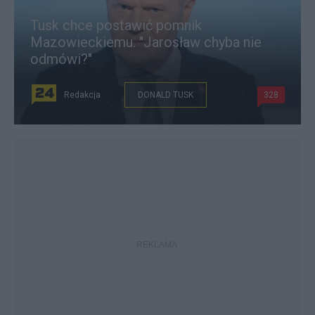
Tusk chce postawić pomnik
Mazowieckiemu. "Jarosław chyba nie
odmówi?"
Redakcja
DONALD TUSK
328