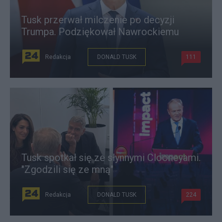
Tusk przerwał milczenie po decyzji
Trumpa. Podziękował Nawrockiemu
Redakcja
DONALD TUSK
111
Tusk spotkał się ze słynnymi Clooneyami.
"Zgodzili się ze mną"
Redakcja
DONALD TUSK
224