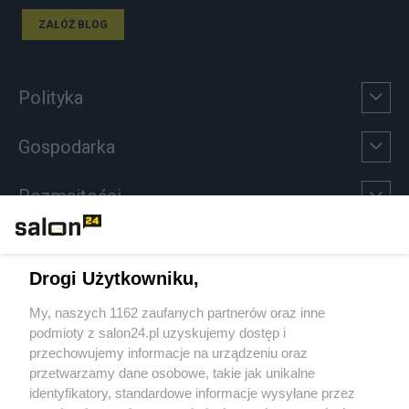
ZAŁÓŻ BLOG
Polityka
Gospodarka
Rozmaitości
Technologie
Drogi Użytkowniku,
Sport
My, naszych 1162 zaufanych partnerów oraz inne
podmioty z salon24.pl uzyskujemy dostęp i
Społeczeństwo
przechowujemy informacje na urządzeniu oraz
przetwarzamy dane osobowe, takie jak unikalne
Kultura
identyfikatory, standardowe informacje wysyłane przez