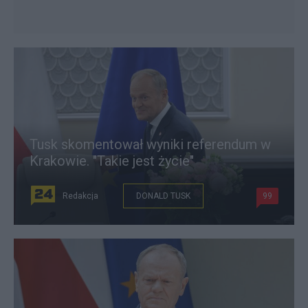
Tusk skomentował wyniki referendum w
Krakowie. "Takie jest życie"
Redakcja
DONALD TUSK
99