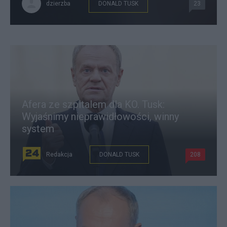
dzierzba
DONALD TUSK
23
Afera ze szpitalem dla KO. Tusk:
Wyjaśnimy nieprawidłowości, winny
system
Redakcja
DONALD TUSK
208