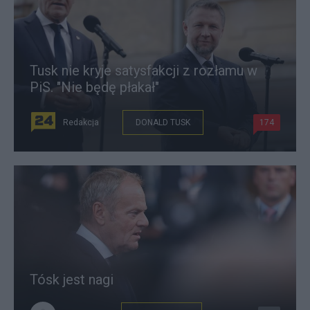
Tusk nie kryje satysfakcji z rozłamu w
PiS. "Nie będę płakał"
Redakcja
DONALD TUSK
174
Tósk jest nagi