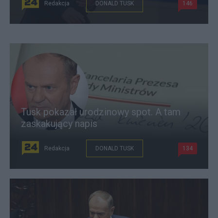
Redakcja
DONALD TUSK
146
Tusk pokazał urodzinowy spot. A tam
zaskakujący napis
Redakcja
DONALD TUSK
134