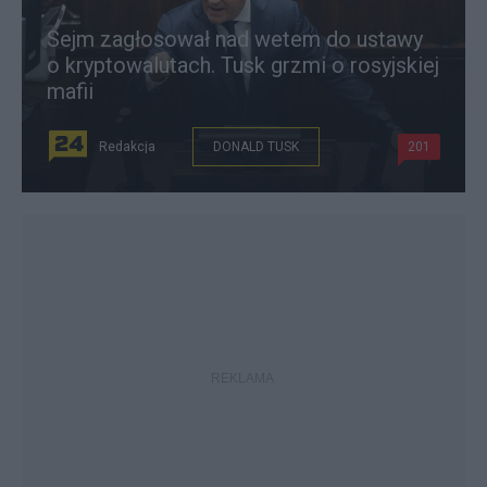
Sejm zagłosował nad wetem do ustawy
o kryptowalutach. Tusk grzmi o rosyjskiej
mafii
Redakcja
DONALD TUSK
201