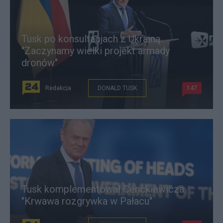
Tusk po konsultacjach z Ukrainą.
"Zaczynamy wielki projekt armady
dronów"
Redakcja
DONALD TUSK
147
Tusk komplementował Cenckiewicza.
"Krwawa rozgrywka w Pałacu"