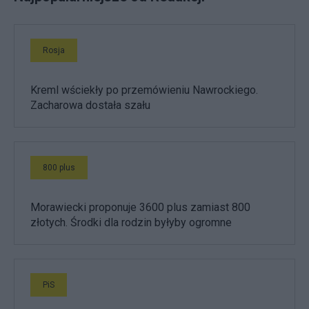
Rosja
Kreml wściekły po przemówieniu Nawrockiego.
Zacharowa dostała szału
800 plus
Morawiecki proponuje 3600 plus zamiast 800
złotych. Środki dla rodzin byłyby ogromne
PiS