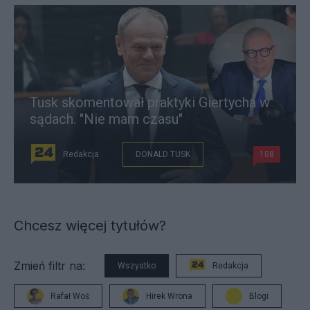
Tusk skomentował praktyki Giertycha w
sądach. "Nie mam czasu"
Redakcja
DONALD TUSK
108
Chcesz więcej tytułów?
Zmień filtr na:
Wszystko
Redakcja
Rafał Woś
Hirek Wrona
Blogi