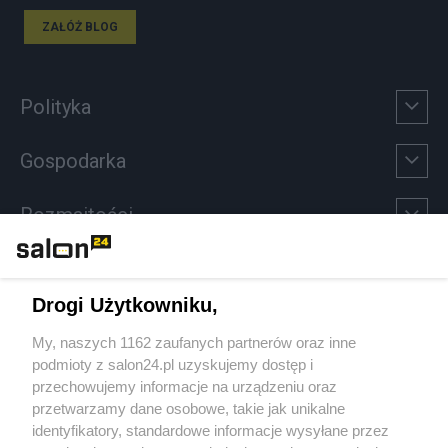
ZAŁÓŻ BLOG
Polityka
Gospodarka
Rozmaitości
Technologie
Drogi Użytkowniku,
Sport
My, naszych 1162 zaufanych partnerów oraz inne
podmioty z salon24.pl uzyskujemy dostęp i
Społeczeństwo
przechowujemy informacje na urządzeniu oraz
przetwarzamy dane osobowe, takie jak unikalne
Kultura
identyfikatory, standardowe informacje wysyłane przez