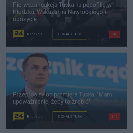
Pierwsza reakcja Tuska na pedofilię w
Kłodzku. Wskazał na Nawrockiego i
opozycję
Redakcja
DONALD TUSK
348
Przeprosiny od premiera Tuska. "Mam
upoważnienie, żeby to zrobić"
Redakcja
DONALD TUSK
145