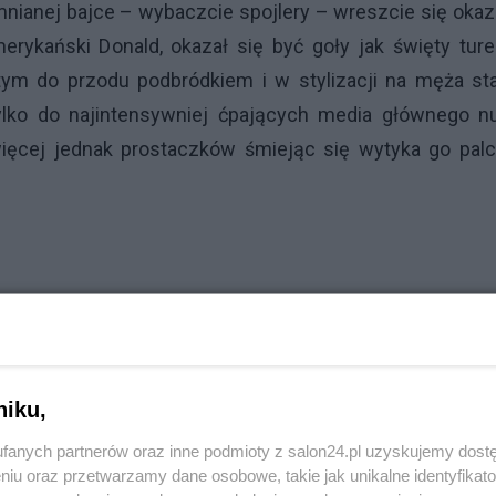
nianej bajce – wybaczcie spojlery – wreszcie się okaz
rykański Donald, okazał się być goły jak święty ture
ym do przodu podbródkiem i w stylizacji na męża sta
ylko do najintensywniej ćpających media głównego nu
 więcej jednak prostaczków śmiejąc się wytyka go pal
niku,
fanych partnerów oraz inne podmioty z salon24.pl uzyskujemy dost
niu oraz przetwarzamy dane osobowe, takie jak unikalne identyfikat