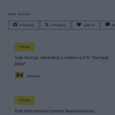
Autor: dzierzba
Udostępnij
Udostępnij
Lubię to!
S
Polityka
Tusk nie kryje satysfakcji z rozłamu w PiS. "Nie będę
płakał"
Redakcja
Polityka
Tusk chce postawić pomnik Mazowieckiemu.