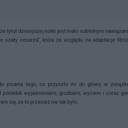
 że tytuł dzisiejszej notki jest mało subtelnym nawiąza
we szaty cesarza”, która ze względu na adaptacje fil
 do pisania tego, co przyszło mi do głowy w związk
półdebili wyjaśnieniami, groźbami, wyciem i coraz go
m się, że to przecież nie tak było.