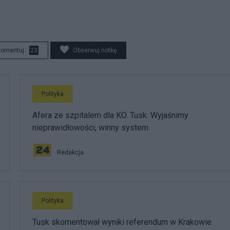
komentuj
23
Obserwuj notkę
Polityka
Afera ze szpitalem dla KO. Tusk: Wyjaśnimy
nieprawidłowości, winny system
Redakcja
Polityka
Tusk skomentował wyniki referendum w Krakowie.