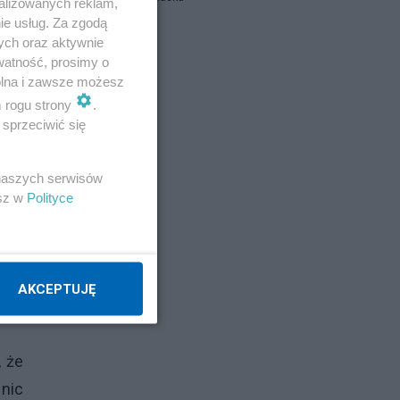
alizowanych reklam,
ie usług. Za zgodą
ych oraz aktywnie
Napisz notkę
watność, prosimy o
wolna i zawsze możesz
m rogu strony
.
sprzeciwić się
 naszych serwisów
esz w
Polityce
alne
mi,
AKCEPTUJĘ
, że
 nic