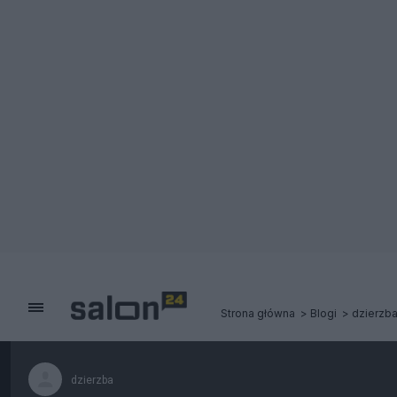
Strona główna
Blogi
dzierzb
dzierzba