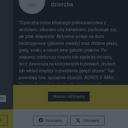
dzierzba
"Dzierzba
mimo bliskiego pokrewieństwa z
wróblami, sikorami czy kanarkami, zachowuje się
jak ptak drapieżny. Aktywnie poluje na duże
bezkręgowce (głównie owady) oraz drobne płazy,
gady, ssaki, a nawet inne gatunki ptaków. Po
złapaniu zdobyczy często nie zjada jej od razu,
lecz zawiesza na kolczastych krzewach, drutach
lub wkład między rozwidlenia gałęzi drzew." Tak
powstają tzw. spiżarnie dzierzb.
ADRES E-MAIL
-
Czy już Ci pisałem, że to oto miejsce jest
symbolem mojej niezależności i wiary w wolność
Nowości od blogera
jednostki? - Jakieś pięćdziesiąt razy... /Veszett a
23
világ/ motto: Mówisz, że chcesz zostać
pisarzem, to po prostu zwykły egoizm; chcesz
wyróżnić się spośród marionetek i zostać ich
G
Udostępnij
Udostępnij
animatorem. W istocie nie ma różnicy między tym,