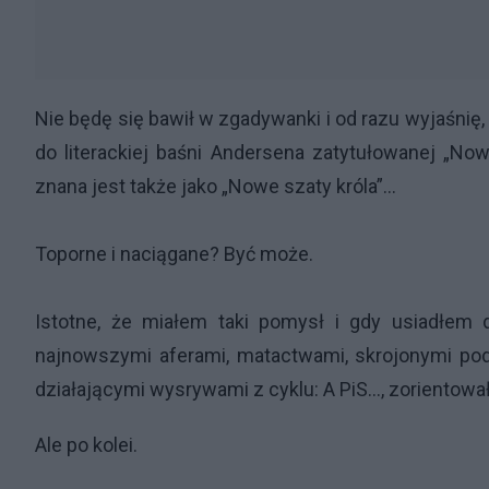
Nie będę się bawił w zgadywanki i od razu wyjaśnię,
do literackiej baśni Andersena zatytułowanej „No
znana jest także jako „Nowe szaty króla”...
Toporne i naciągane? Być może.
Istotne, że miałem taki pomysł i gdy usiadłem
najnowszymi aferami, matactwami, skrojonymi pod 
działającymi wysrywami z cyklu: A PiS…, zorientowałe
Ale po kolei.