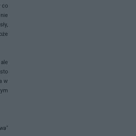
y co
 nie
sły,
może
 ale
 sto
pa w
 tym
iwa"