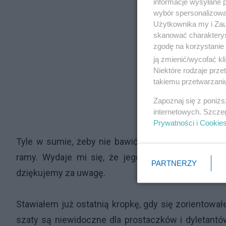
informacje wysyłane 
wybór spersonalizowan
Użytkownika my i Zau
skanować charakterys
zgodę na korzystanie 
ją zmienić/wycofać kl
Niektóre rodzaje prz
takiemu przetwarzaniu
Zapoznaj się z poniż
internetowych. Szcze
Prywatności
i
Cookie
Tyle w sumie, żeby nie bawić się już w jakieś ni
ramy. Wydaje mi się, że jego pierwotny zamysł 
PARTNERZY
dziękujemy za uwagę.
Stawiałem już ostatnią kropkę, gdy się zorientowa
szaty są niewidoczne dla prostaczków i dyletantów