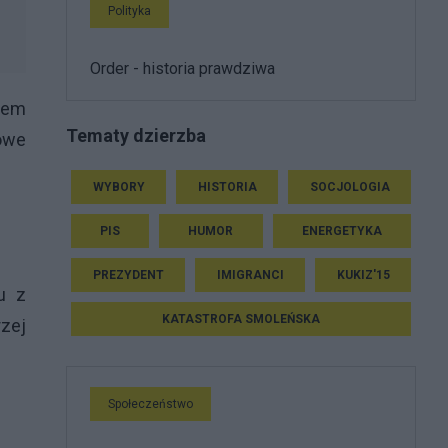
Polityka
Order - historia prawdziwa
niem
Tematy dzierzba
mowe
WYBORY
HISTORIA
SOCJOLOGIA
PIS
HUMOR
ENERGETYKA
PREZYDENT
IMIGRANCI
KUKIZ'15
u z
KATASTROFA SMOLEŃSKA
rzej
Społeczeństwo