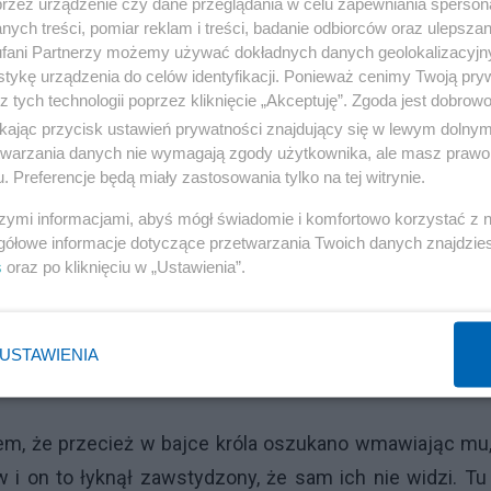
przez urządzenie czy dane przeglądania w celu zapewniania sperson
ych treści, pomiar reklam i treści, badanie odbiorców oraz ulepszan
fani Partnerzy możemy używać dokładnych danych geolokalizacyjn
tykę urządzenia do celów identyfikacji. Ponieważ cenimy Twoją pry
z tych technologii poprzez kliknięcie „Akceptuję”. Zgoda jest dobro
ikając przycisk ustawień prywatności znajdujący się w lewym dolny
etwarzania danych nie wymagają zgody użytkownika, ale masz prawo 
. Preferencje będą miały zastosowania tylko na tej witrynie.
szymi informacjami, abyś mógł świadomie i komfortowo korzystać z
gółowe informacje dotyczące przetwarzania Twoich danych znajdzi
s
oraz po kliknięciu w „Ustawienia”.
epotrzebne rozdmuchiwanie tego tekstu poza akceptow
jest dość zrozumiały – czar prysł w związku z afera
USTAWIENIA
łem, że przecież w bajce króla oszukano wmawiając mu
 i on to łyknął zawstydzony, że sam ich nie widzi. Tu