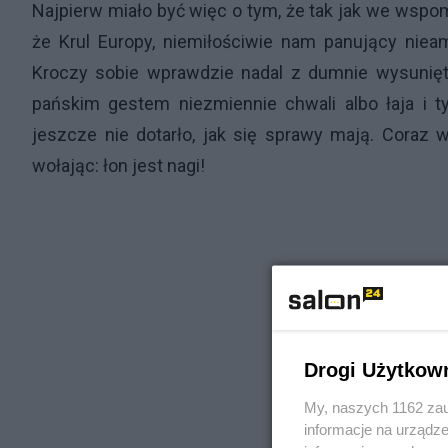
Najpierw miało być więc o tym, że tak jak we wspom
że Krul Europy, niemiłościwie nam panujący nieame
Kroczy sobie wprawdzie nadal z dumnie wysunięt
pańskim gestem niezmiennie chwali albo łaja i t
jeszcze nie dotarło, jak się sprawy mają. Coraz
wołając: łon jest nagi!
Drogi Użytkow
My, naszych 1162 zau
informacje na urządze