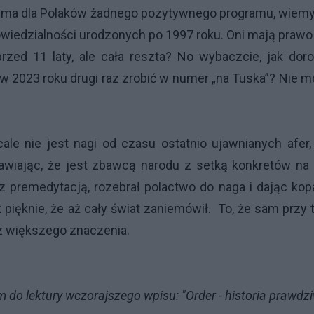
nie ma dla Polaków żadnego pozytywnego programu, wiem
wiedzialności urodzonych po 1997 roku. Oni mają prawo
zed 11 laty, ale cała reszta? No wybaczcie, jak doro
w 2023 roku drugi raz zrobić w numer „na Tuska”? Nie 
ale nie jest nagi od czasu ostatnio ujawnianych afer,
mawiając, że jest zbawcą narodu z setką konkretów na
z premedytacją, rozebrał polactwo do naga i dając ko
k pięknie, że aż cały świat zaniemówił. To, że sam przy
ez większego znaczenia.
 do lektury wczorajszego wpisu:
"Order - historia prawdz