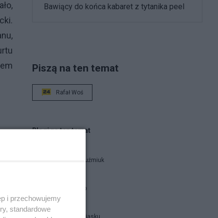
ało,
Bawiący do końca kabaret z tytanika peel
cki.
nu,
rtu
cem
Piszą na ten temat
Rafał Woś
Blogi na ten temat
Zbigniew Kuźmiuk
Beem.Deep
ęp i przechowujemy
ory, standardowe
Zamki na Piasku