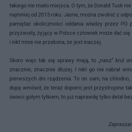
takiego nie miało miejsca. O tym, że Donald Tusk 
najmniej od 2015 roku. Jasne, można zwolnić z odpo
pamiętać okoliczności oddania władzy przez PO pr
przyzwoity, żyjący w Polsce człowiek może dać się 
i nikt mnie nie przekona, że jest inaczej.
Skoro więc tak się sprawy mają, to „nasz” krul wc
znacznie, znacznie dłużej. I nikt go nie nabrał w
pierwszych dni rządzenia. To on sam, na chłodno, 
dupę wmówił, że teraz dopiero jest przystrojone ta
świeci gołym tyłkiem, to już naprawdę tylko detal b
Zapraszam