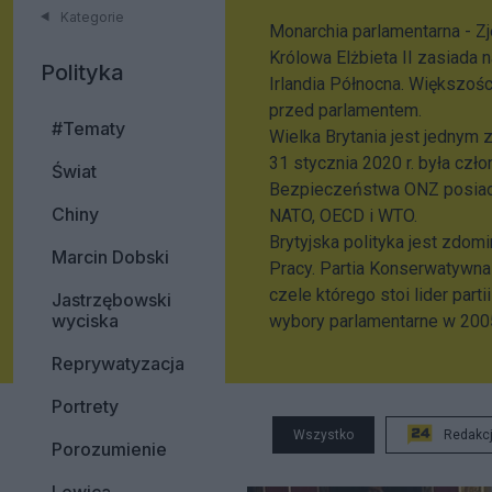
Kategorie
Monarchia parlamentarna - Zje
Królowa Elżbieta II zasiada n
Polityka
Irlandia Północna. Większośc
przed parlamentem.
#Tematy
Wielka Brytania jest jednym 
31 stycznia 2020 r. była czł
Świat
Bezpieczeństwa ONZ posiadaj
Chiny
NATO, OECD i WTO.
Brytyjska polityka jest zdo
Marcin Dobski
Pracy. Partia Konserwatywna
czele którego stoi lider part
Jastrzębowski
wyciska
wybory parlamentarne w 2005
Reprywatyzacja
Portrety
Wszystko
Redakc
Porozumienie