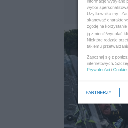
informacje wysyłane 
wybór spersonalizowan
Użytkownika my i Zau
skanować charakterys
zgodę na korzystanie 
ją zmienić/wycofać kl
Niektóre rodzaje prz
takiemu przetwarzaniu
Zapoznaj się z poniż
internetowych. Szcze
Prywatności
i
Cookie
PARTNERZY