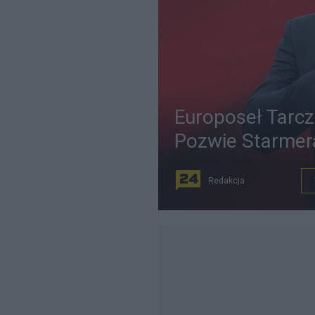
Europoseł Tarczy
Pozwie Starmer
Redakcja