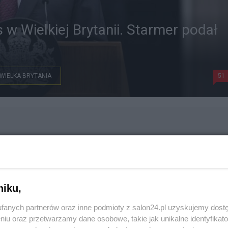
 w Wielkiej Brytanii. Starmer podał
WIELKA BRYTANIA
51
niku,
fanych partnerów oraz inne podmioty z salon24.pl uzyskujemy dost
niu oraz przetwarzamy dane osobowe, takie jak unikalne identyfikat