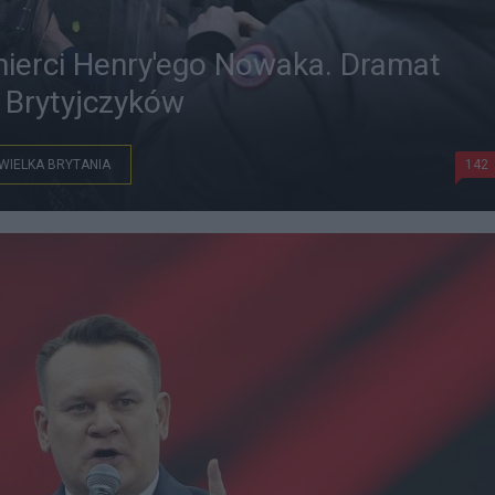
ierci Henry'ego Nowaka. Dramat
ł Brytyjczyków
WIELKA BRYTANIA
142