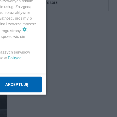
alizowanych reklam,
namierza agresora
ie usług. Za zgodą
ych oraz aktywnie
watność, prosimy o
wolna i zawsze możesz
m rogu strony
.
sprzeciwić się
 naszych serwisów
esz w
Polityce
AKCEPTUJĘ