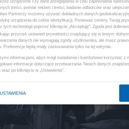
przez urządzenie czy dane przeglądania w celu zapewniania sperson
ych treści, pomiar reklam i treści, badanie odbiorców oraz ulepszan
fani Partnerzy możemy używać dokładnych danych geolokalizacyjn
tykę urządzenia do celów identyfikacji. Ponieważ cenimy Twoją pry
z tych technologii poprzez kliknięcie „Akceptuję”. Zgoda jest dobro
ikając przycisk ustawień prywatności znajdujący się w lewym dolny
etwarzania danych nie wymagają zgody użytkownika, ale masz prawo 
. Preferencje będą miały zastosowania tylko na tej witrynie.
szymi informacjami, abyś mógł świadomie i komfortowo korzystać z
gółowe informacje dotyczące przetwarzania Twoich danych znajdzi
s
oraz po kliknięciu w „Ustawienia”.
USTAWIENIA