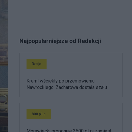
Najpopularniejsze od Redakcji
Rosja
Kreml wściekły po przemówieniu
Nawrockiego. Zacharowa dostała szału
800 plus
Morawiecki proponuje 3600 plus zamiast