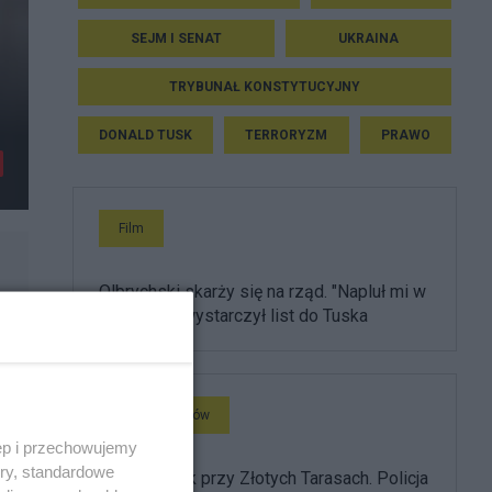
SEJM I SENAT
UKRAINA
TRYBUNAŁ KONSTYTUCYJNY
DONALD TUSK
TERRORYZM
PRAWO
Film
Olbrychski skarży się na rząd. "Napluł mi w
twarz", ale wystarczył list do Tuska
Głos Regionów
ęp i przechowujemy
ory, standardowe
Brutalny atak przy Złotych Tarasach. Policja