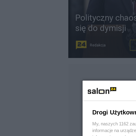
Polityczny chaos
się do dymisji
Redakcja
Drogi Użytkow
My, naszych 1162 zau
informacje na urządze