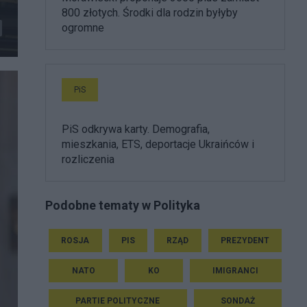
800 złotych. Środki dla rodzin byłyby
ogromne
PiS
PiS odkrywa karty. Demografia,
mieszkania, ETS, deportacje Ukraińców i
rozliczenia
Podobne tematy w Polityka
ROSJA
PIS
RZĄD
PREZYDENT
NATO
KO
IMIGRANCI
PARTIE POLITYCZNE
SONDAŻ