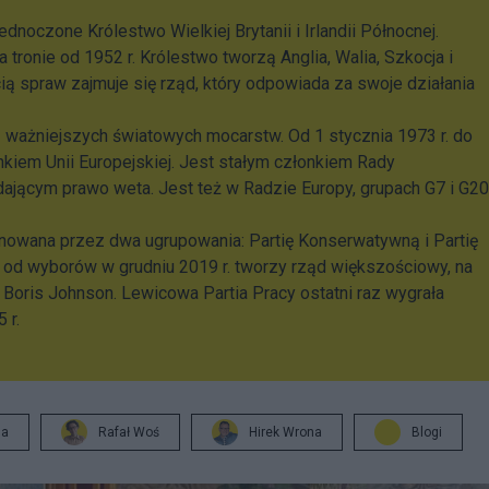
dnoczone Królestwo Wielkiej Brytanii i Irlandii Północnej.
a tronie od 1952 r. Królestwo tworzą Anglia, Walia, Szkocja i
ią spraw zajmuje się rząd, który odpowiada za swoje działania
z ważniejszych światowych mocarstw. Od 1 stycznia 1973 r. do
onkiem Unii Europejskiej. Jest stałym członkiem Rady
ącym prawo weta. Jest też w Radzie Europy, grupach G7 i G20
minowana przez dwa ugrupowania: Partię Konserwatywną i Partię
 od wyborów w grudniu 2019 r. tworzy rząd większościowy, na
ii Boris Johnson. Lewicowa Partia Pracy ostatni raz wygrała
 r.
ja
Rafał Woś
Hirek Wrona
Blogi