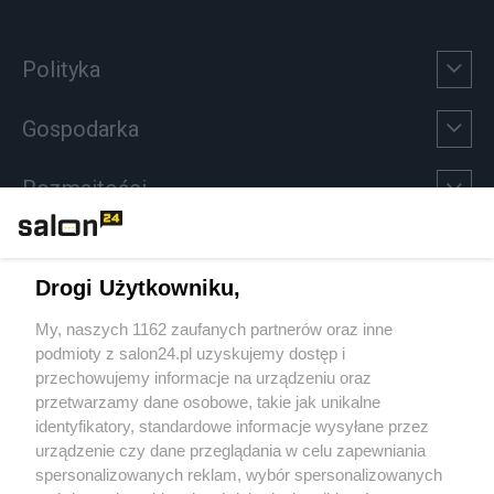
Polityka
Gospodarka
Rozmaitości
Technologie
Drogi Użytkowniku,
Sport
My, naszych 1162 zaufanych partnerów oraz inne
podmioty z salon24.pl uzyskujemy dostęp i
Społeczeństwo
przechowujemy informacje na urządzeniu oraz
przetwarzamy dane osobowe, takie jak unikalne
Kultura
identyfikatory, standardowe informacje wysyłane przez
urządzenie czy dane przeglądania w celu zapewniania
spersonalizowanych reklam, wybór spersonalizowanych