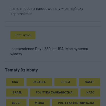
Lanie miodu na narodowe rany – pamięć czy
zapomnienie
Rozmaitości
Independence Day i 250 lat USA. Moc systemu
władzy
Tematy Dziobaty
USA
UKRAINA
ROSJA
ŚWIAT
IZRAEL
POLITYKA ZAGRANICZNA
NATO
BLOGI
MEDIA
POLITYKA HISTORYCZNA