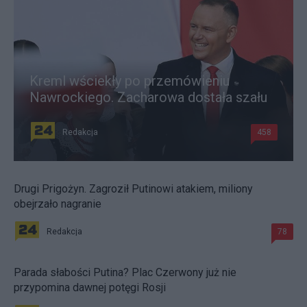
Kreml wściekły po przemówieniu
Nawrockiego. Zacharowa dostała szału
Redakcja
458
Drugi Prigożyn. Zagroził Putinowi atakiem, miliony
obejrzało nagranie
Redakcja
78
Parada słabości Putina? Plac Czerwony już nie
przypomina dawnej potęgi Rosji