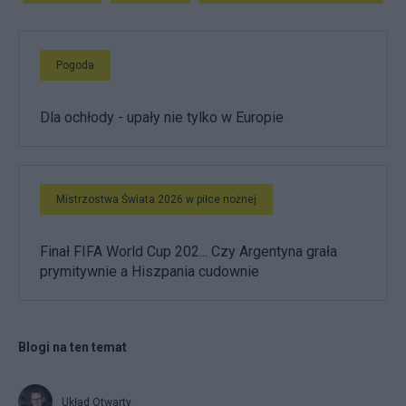
Pogoda
Dla ochłody - upały nie tylko w Europie
Mistrzostwa Świata 2026 w piłce nożnej
Finał FIFA World Cup 202... Czy Argentyna grała
prymitywnie a Hiszpania cudownie
Blogi na ten temat
Układ Otwarty