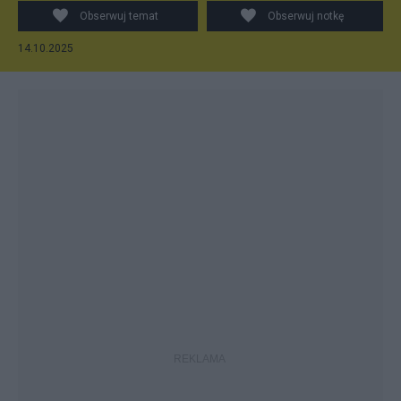
Obserwuj temat
Obserwuj notkę
14.10.2025