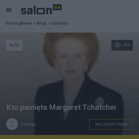
Strona główna
Blogi
Dziobaty
368
BLOG
Kto pamięta Margaret Tchatcher
Dziobaty
WIELKA BRYTANIA
Z Internetu