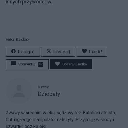
innych przywódców.
Autor: Dziobaty
Udostępnij
Udostępnij
Lubię to!
Skomentuj
42
Obserwuj notkę
O mnie
Dziobaty
Żwawy w średnim wieku, sędziwy też. Katolicki ateista,
Cutting-edge manipulator należyty. Przyjmuję w środy i
czwartki, bez kolejki.