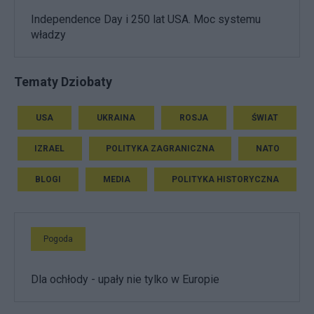
Independence Day i 250 lat USA. Moc systemu
władzy
Tematy Dziobaty
USA
UKRAINA
ROSJA
ŚWIAT
IZRAEL
POLITYKA ZAGRANICZNA
NATO
BLOGI
MEDIA
POLITYKA HISTORYCZNA
Pogoda
Dla ochłody - upały nie tylko w Europie