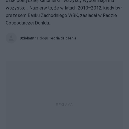
dział politycznej kanonierki i wszyscy wypominają mu
wszystko... Najpierw to, że w latach 2010–2012, kiedy był
prezesem Banku Zachodniego WBK, zasiadał w Radzie
Gospodarczej Donlda...
Dziobaty
na blogu
Teoria dziobania