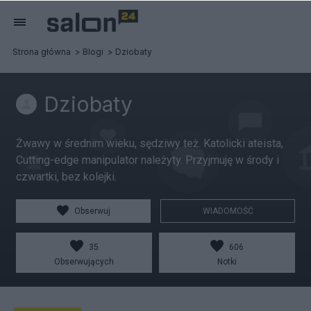
Strona główna
Blogi
Dziobaty
Dziobaty
Żwawy w średnim wieku, sędziwy też. Katolicki ateista,
Cutting-edge manipulator należyty. Przyjmuję w środy i
czwartki, bez kolejki.
Obserwuj
WIADOMOŚĆ
35
606
Obserwujących
Notki