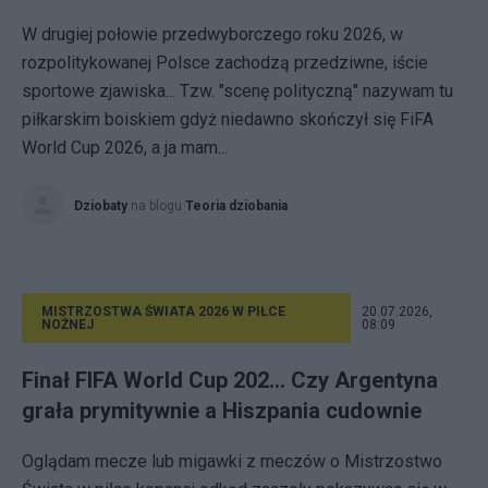
W drugiej połowie przedwyborczego roku 2026, w
rozpolitykowanej Polsce zachodzą przedziwne, iście
sportowe zjawiska... Tzw. "scenę polityczną" nazywam tu
piłkarskim boiskiem gdyż niedawno skończył się FiFA
World Cup 2026, a ja mam...
Dziobaty
na blogu
Teoria dziobania
MISTRZOSTWA ŚWIATA 2026 W PIŁCE
20.07.2026,
NOŻNEJ
08:09
Finał FIFA World Cup 202... Czy Argentyna
grała prymitywnie a Hiszpania cudownie
Oglądam mecze lub migawki z meczów o Mistrzostwo