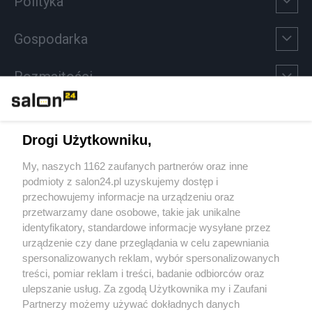
Polityka
Gospodarka
Rozmaitości
Technologie
Drogi Użytkowniku,
Sport
My, naszych 1162 zaufanych partnerów oraz inne
podmioty z salon24.pl uzyskujemy dostęp i
Społeczeństwo
przechowujemy informacje na urządzeniu oraz
przetwarzamy dane osobowe, takie jak unikalne
Kultura
identyfikatory, standardowe informacje wysyłane przez
urządzenie czy dane przeglądania w celu zapewniania
spersonalizowanych reklam, wybór spersonalizowanych
treści, pomiar reklam i treści, badanie odbiorców oraz
ulepszanie usług. Za zgodą Użytkownika my i Zaufani
X
Facebook
Instagram
Youtube
Partnerzy możemy używać dokładnych danych