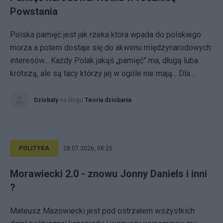
Powstania
Polska pamięć jest jak rzeka która wpada do polskiego
morza a potem dostaje się do akwenu międzynarodowych
interesów... Każdy Polak jakąś „pamięć” ma; długą luba
krótszą, ale są tacy którzy jej w ogóle nie mają... Dla...
Dziobaty
na blogu
Teoria dziobania
POLITYKA
28.07.2026, 08:25
Morawiecki 2.0 - znowu Jonny Daniels i inni
?
Mateusz Mazowiecki jest pod ostrzałem wszystkich