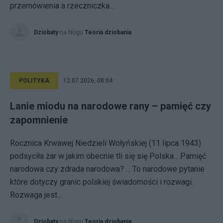
przemówienia a rzeczniczka...
Dziobaty
na blogu
Teoria dziobania
POLITYKA
12.07.2026, 08:04
Lanie miodu na narodowe rany – pamięć czy
zapomnienie
Rocznica Krwawej Niedzieli Wołyńskiej (11 lipca 1943)
podsyciła żar w jakim obecnie tli się się Polska... Pamięć
narodowa czy zdrada narodowa? ... To narodowe pytanie
które dotyczy granic polskiej świadomości i rozwagi.
Rozwaga jest...
Dziobaty
na blogu
Teoria dziobania