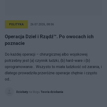
POLITYKA
26.07.2026, 08:06
Operacja Dziel i Rządź™. Po owocach ich
poznacie
Do każdej operacji – chirurgicznej albo wojskowej
potrzebny jest (a) czynnik ludzki, (b) hard-ware i (b)
oprogramowanie... Wszysto to miała ludzkość od zarania, i
dlatego prowadziła przeróżne operacje chętnie i często
od...
Dziobaty
na blogu
Teoria dziobania