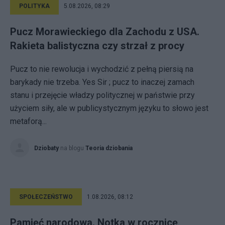
POLITYKA
5.08.2026, 08:29
Pucz Morawieckiego dla Zachodu z USA.
Rakieta balistyczna czy strzał z procy
Pucz to nie rewolucja i wychodzić z pełną piersią na
barykady nie trzeba. Yes Sir ; pucz to inaczej zamach
stanu i przejęcie władzy politycznej w państwie przy
użyciem siły, ale w publicystycznym języku to słowo jest
metaforą...
Dziobaty
na blogu
Teoria dziobania
SPOŁECZEŃSTWO
1.08.2026, 08:12
Pamięć narodowa. Notka w rocznicę