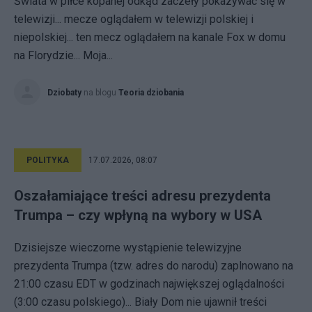
Świata w piłce kopanej odkąd zaczeły pokazywac się w
telewizji... mecze oglądałem w telewizji polskiej i
niepolskiej... ten mecz oglądałem na kanale Fox w domu
na Florydzie... Moja...
Dziobaty
na blogu
Teoria dziobania
POLITYKA
17.07.2026, 08:07
Oszałamiające treści adresu prezydenta
Trumpa – czy wpłyną na wybory w USA
Dzisiejsze wieczorne wystąpienie telewizyjne
prezydenta Trumpa (tzw. adres do narodu) zaplnowano na
21:00 czasu EDT w godzinach największej oglądalności
(3:00 czasu polskiego)... Biały Dom nie ujawnił treści