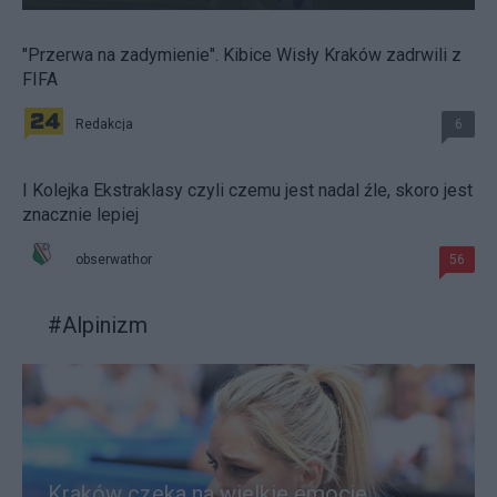
"Przerwa na zadymienie". Kibice Wisły Kraków zadrwili z
FIFA
Redakcja
6
I Kolejka Ekstraklasy czyli czemu jest nadal źle, skoro jest
znacznie lepiej
obserwathor
56
#
Alpinizm
Kraków czeka na wielkie emocje.