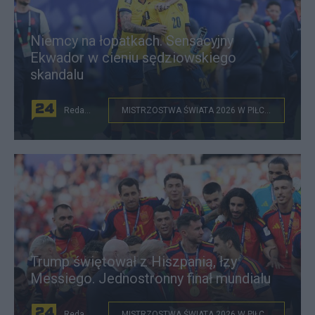
Niemcy na łopatkach. Sensacyjny
Ekwador w cieniu sędziowskiego
skandalu
Redakcja
MISTRZOSTWA ŚWIATA 2026 W PIŁCE NOŻNEJ
Trump świętował z Hiszpanią, łzy
Messiego. Jednostronny finał mundialu
Redakcja
MISTRZOSTWA ŚWIATA 2026 W PIŁCE NOŻNEJ