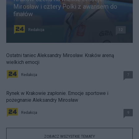
Mirosław i cztery Polki z awansem do
finałów
Redakcja
12
Ostatni taniec Aleksandry Mirosław. Kraków areną
wielkich emocji
Redakcja
7
Rynek w Krakowie zapłonie. Emocje sportowe i
pożegnanie Aleksandry Mirosław
Redakcja
9
ZOBACZ WSZYSTKIE TEMATY