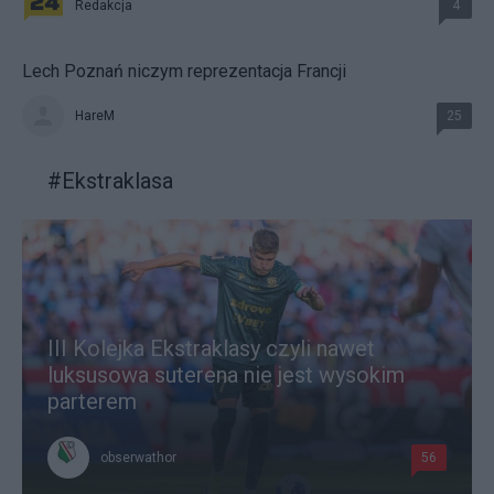
Redakcja
4
Lech Poznań niczym reprezentacja Francji
HareM
25
#
Ekstraklasa
III Kolejka Ekstraklasy czyli nawet
luksusowa suterena nie jest wysokim
parterem
obserwathor
56