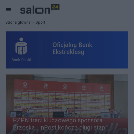
Strona główna
Sport
PZPN traci kluczowego sponsora.
Brzoska i InPost kończą długi etap