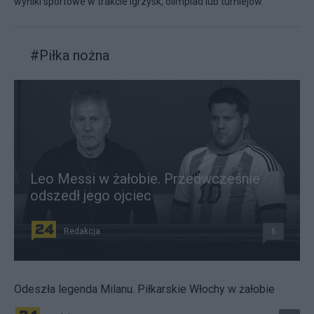
wyniki sportowe w trakcie igrzysk, olimpiad lub turniejów.
#
Piłka nożna
Leo Messi w żałobie. Przedwcześnie
odszedł jego ojciec
Redakcja
6
Odeszła legenda Milanu. Piłkarskie Włochy w żałobie