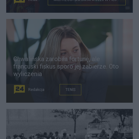
Chwalińska zarobiła fortunę, ale
francuski fiskus sporo jej zabierze. Oto
wyliczenia
Redakcja
TENIS