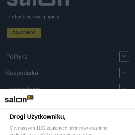
Podziel się swoją opinią
ZAŁÓŻ BLOG
Polityka
Gospodarka
Rozmaitości
Technologie
Drogi Użytkowniku,
Sport
My, naszych 1162 zaufanych partnerów oraz inne
podmioty z salon24.pl uzyskujemy dostęp i