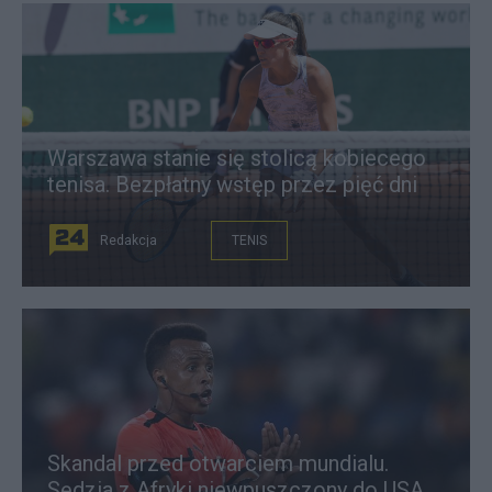
Warszawa stanie się stolicą kobiecego
tenisa. Bezpłatny wstęp przez pięć dni
Redakcja
TENIS
Skandal przed otwarciem mundialu.
Sędzia z Afryki niewpuszczony do USA