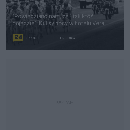
"Powiedziano nam, że i tak ktoś
pojedzie". Kulisy nocy w hotelu Vera
Redakcja
HISTORIA