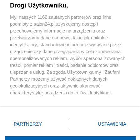
Drogi Użytkowniku,
Sport
My, naszych 1162 zaufanych partnerów oraz inne
podmioty z salon24.pl uzyskujemy dostęp i
Społeczeństwo
przechowujemy informacje na urządzeniu oraz
przetwarzamy dane osobowe, takie jak unikalne
Kultura
identyfikatory, standardowe informacje wysyłane przez
urządzenie czy dane przeglądania w celu zapewniania
spersonalizowanych reklam, wybór spersonalizowanych
treści, pomiar reklam i treści, badanie odbiorców oraz
ulepszanie usług. Za zgodą Użytkownika my i Zaufani
X
Facebook
Instagram
Youtube
Partnerzy możemy używać dokładnych danych
geolokalizacyjnych oraz aktywnie skanować
charakterystykę urządzenia do celów identyfikacji.
Web Content Media sp. z o. o. © 2022
Ponieważ cenimy Twoją prywatność, prosimy o zgodę na
korzystanie z tych technologii poprzez kliknięcie
„Akceptuję”. Zgoda jest dobrowolna i zawsze możesz ją
Pomoc
O nas
Praca
Reklama
Kontakt
zmienić/wycofać klikając przycisk ustawień prywatności
PARTNERZY
USTAWIENIA
znajdujący się w lewym dolnym rogu strony
. Niektóre
rodzaje przetwarzania danych nie wymagają zgody