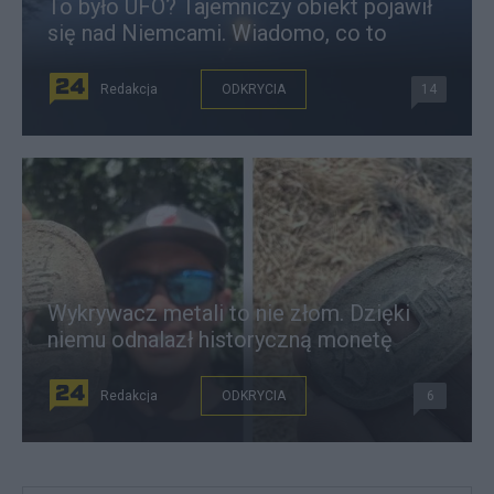
To było UFO? Tajemniczy obiekt pojawił
się nad Niemcami. Wiadomo, co to
Redakcja
ODKRYCIA
14
Wykrywacz metali to nie złom. Dzięki
niemu odnalazł historyczną monetę
Redakcja
ODKRYCIA
6