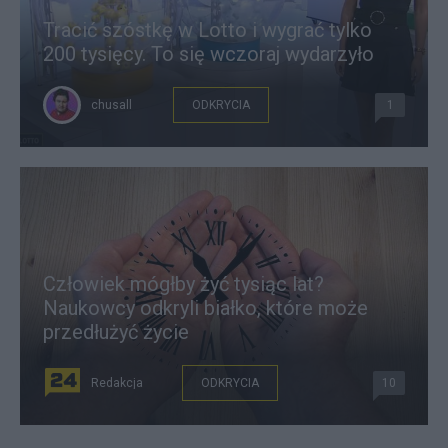
Tracić szóstkę w Lotto i wygrać tylko
200 tysięcy. To się wczoraj wydarzyło
chusall
ODKRYCIA
1
Człowiek mógłby żyć tysiąc lat?
Naukowcy odkryli białko, które może
przedłużyć życie
Redakcja
ODKRYCIA
10