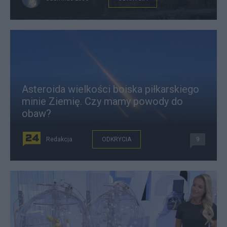
Asteroida wielkości boiska piłkarskiego
minie Ziemię. Czy mamy powody do
obaw?
Redakcja
ODKRYCIA
9