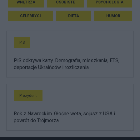
WNĘTRZA
OSOBISTE
PSYCHOLOGIA
CELEBRYCI
DIETA
HUMOR
PiS
PiS odkrywa karty. Demografia, mieszkania, ETS,
deportacje Ukraińców i rozliczenia
Prezydent
Rok z Nawrockim. Głośne weta, sojusz z USA i
powrót do Trójmorza