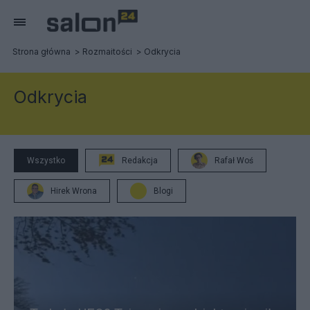
Strona główna
Rozmaitości
Odkrycia
Odkrycia
Wszystko
Redakcja
Rafał Woś
Hirek Wrona
Blogi