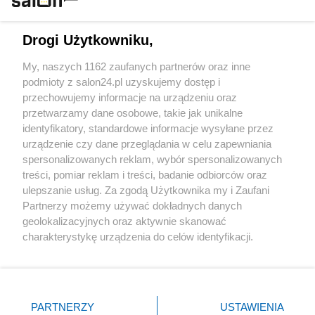
Technologie
Drogi Użytkowniku,
Sport
My, naszych 1162 zaufanych partnerów oraz inne
podmioty z salon24.pl uzyskujemy dostęp i
Społeczeństwo
przechowujemy informacje na urządzeniu oraz
przetwarzamy dane osobowe, takie jak unikalne
Kultura
identyfikatory, standardowe informacje wysyłane przez
urządzenie czy dane przeglądania w celu zapewniania
spersonalizowanych reklam, wybór spersonalizowanych
treści, pomiar reklam i treści, badanie odbiorców oraz
ulepszanie usług. Za zgodą Użytkownika my i Zaufani
X
Facebook
Instagram
Youtube
Partnerzy możemy używać dokładnych danych
geolokalizacyjnych oraz aktywnie skanować
charakterystykę urządzenia do celów identyfikacji.
Web Content Media sp. z o. o. © 2022
Ponieważ cenimy Twoją prywatność, prosimy o zgodę na
korzystanie z tych technologii poprzez kliknięcie
„Akceptuję”. Zgoda jest dobrowolna i zawsze możesz ją
Pomoc
O nas
Praca
Reklama
Kontakt
zmienić/wycofać klikając przycisk ustawień prywatności
PARTNERZY
USTAWIENIA