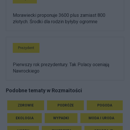
Morawiecki proponuje 3600 plus zamiast 800
złotych. Środki dla rodzin byłyby ogromne
Prezydent
Pierwszy rok prezydentury. Tak Polacy oceniają
Nawrockiego
Podobne tematy w Rozmaitości
ZDROWIE
PODRÓŻE
POGODA
EKOLOGIA
WYPADKI
MODA I URODA