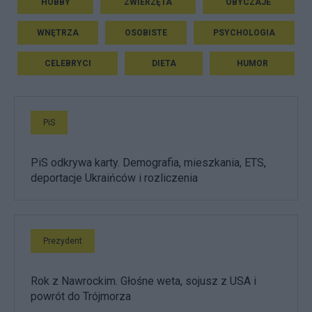
HOBBY
ZWIERZĘTA
OBYCZAJE
WNĘTRZA
OSOBISTE
PSYCHOLOGIA
CELEBRYCI
DIETA
HUMOR
PiS
PiS odkrywa karty. Demografia, mieszkania, ETS,
deportacje Ukraińców i rozliczenia
Prezydent
Rok z Nawrockim. Głośne weta, sojusz z USA i
powrót do Trójmorza