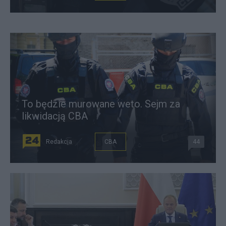
To będzie murowane weto. Sejm za
likwidacją CBA
Redakcja
CBA
44