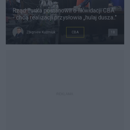
Rząd Tuska postanowił o likwidacji CBA
- chcą realizacji przysłowia „hulaj dusza.."
Zbigniew Kuźmiuk
CBA
18