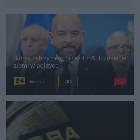
Sutryk zatrzymany przez CBA. Trzęsienie
ziemi w polityce
Redakcja
CBA
169