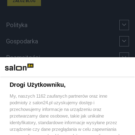
ZAŁÓŻ BLOG
Polityka
Gospodarka
Rozmaitości
Technologie
Drogi Użytkowniku,
Sport
My, naszych 1162 zaufanych partnerów oraz inne
podmioty z salon24.pl uzyskujemy dostęp i
Społeczeństwo
przechowujemy informacje na urządzeniu oraz
przetwarzamy dane osobowe, takie jak unikalne
Kultura
identyfikatory, standardowe informacje wysyłane przez
urządzenie czy dane przeglądania w celu zapewniania