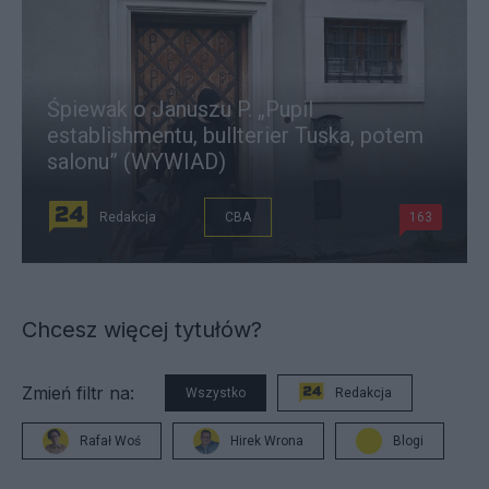
Śpiewak o Januszu P. „Pupil
establishmentu, bullterier Tuska, potem
salonu” (WYWIAD)
Redakcja
CBA
163
Chcesz więcej tytułów?
Zmień filtr na:
Wszystko
Redakcja
Rafał Woś
Hirek Wrona
Blogi