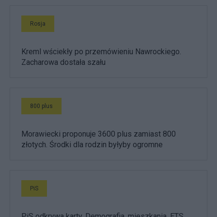
Rosja
Kreml wściekły po przemówieniu Nawrockiego.
Zacharowa dostała szału
800 plus
Morawiecki proponuje 3600 plus zamiast 800
złotych. Środki dla rodzin byłyby ogromne
PiS
PiS odkrywa karty. Demografia, mieszkania, ETS,