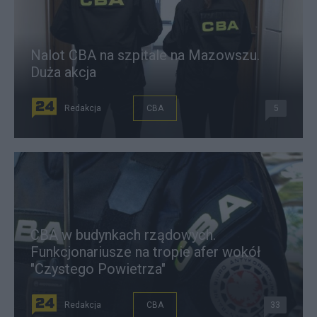
Nalot CBA na szpitale na Mazowszu.
Duża akcja
Redakcja
CBA
5
CBA w budynkach rządowych.
Funkcjonariusze na tropie afer wokół
"Czystego Powietrza"
Redakcja
CBA
33