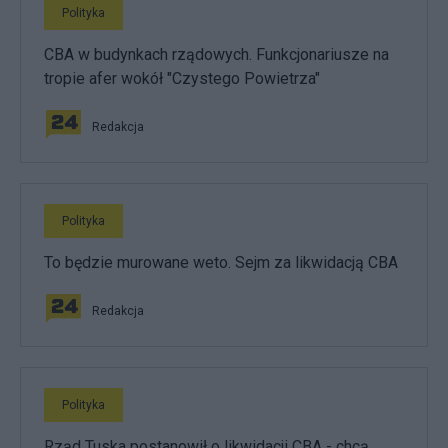
Polityka
CBA w budynkach rządowych. Funkcjonariusze na
tropie afer wokół "Czystego Powietrza"
Redakcja
Polityka
To będzie murowane weto. Sejm za likwidacją CBA
Redakcja
Polityka
Rząd Tuska postanowił o likwidacji CBA - chcą