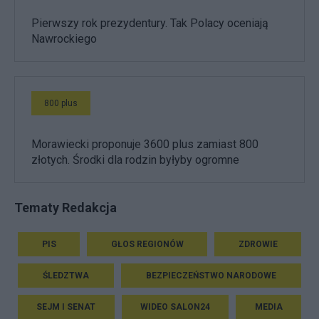
Pierwszy rok prezydentury. Tak Polacy oceniają
Nawrockiego
800 plus
Morawiecki proponuje 3600 plus zamiast 800
złotych. Środki dla rodzin byłyby ogromne
Tematy Redakcja
PIS
GŁOS REGIONÓW
ZDROWIE
ŚLEDZTWA
BEZPIECZEŃSTWO NARODOWE
SEJM I SENAT
WIDEO SALON24
MEDIA