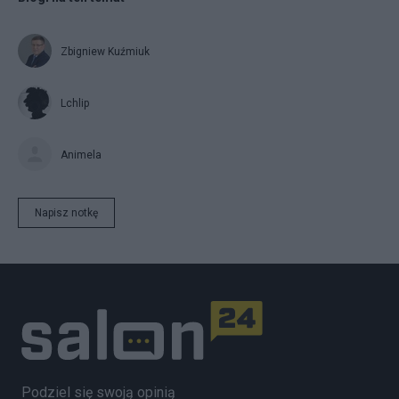
Zbigniew Kuźmiuk
Lchlip
Animela
Napisz notkę
Podziel się swoją opinią