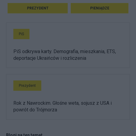
PREZYDENT
PIENIĄDZE
PiS
PiS odkrywa karty. Demografia, mieszkania, ETS,
deportacje Ukraińców i rozliczenia
Prezydent
Rok z Nawrockim. Głośne weta, sojusz z USA i
powrót do Trójmorza
Blogi na ten temat