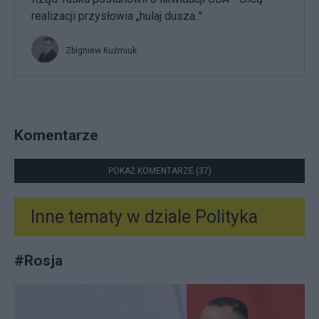
realizacji przysłowia „hulaj dusza.."
Zbigniew Kuźmiuk
Komentarze
POKAŻ KOMENTARZE (37)
Inne tematy w dziale
Polityka
#
Rosja