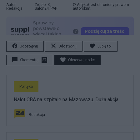
Autor:
Źródło: X,
© Artykuł jest chroniony prawem
Redakcja
Salon24, PAP
autorskim.
Udostępnij
Udostępnij
Lubię to!
Skomentuj
37
Obserwuj notkę
Polityka
Nalot CBA na szpitale na Mazowszu. Duża akcja
Redakcja