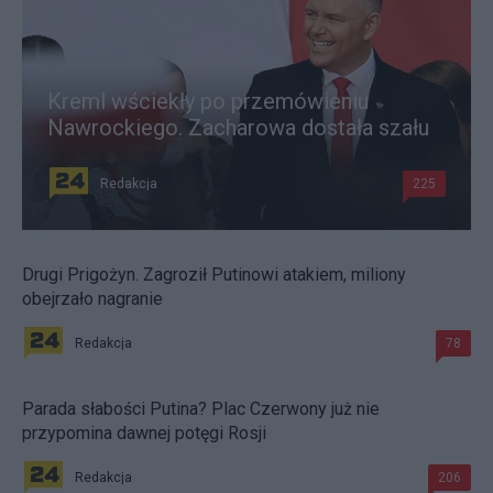
Kreml wściekły po przemówieniu
Nawrockiego. Zacharowa dostała szału
Redakcja
225
Drugi Prigożyn. Zagroził Putinowi atakiem, miliony
obejrzało nagranie
Redakcja
78
Parada słabości Putina? Plac Czerwony już nie
przypomina dawnej potęgi Rosji
Redakcja
206