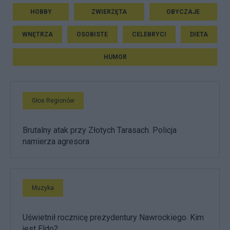
HOBBY
ZWIERZĘTA
OBYCZAJE
WNĘTRZA
OSOBISTE
CELEBRYCI
DIETA
HUMOR
Głos Regionów
Brutalny atak przy Złotych Tarasach. Policja
namierza agresora
Muzyka
Uświetnił rocznicę prezydentury Nawrockiego. Kim
jest Eldo?