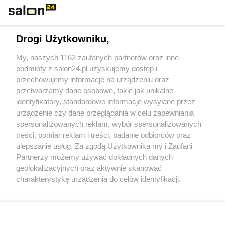
Technologie
Drogi Użytkowniku,
Sport
My, naszych 1162 zaufanych partnerów oraz inne
podmioty z salon24.pl uzyskujemy dostęp i
Społeczeństwo
przechowujemy informacje na urządzeniu oraz
przetwarzamy dane osobowe, takie jak unikalne
Kultura
identyfikatory, standardowe informacje wysyłane przez
urządzenie czy dane przeglądania w celu zapewniania
spersonalizowanych reklam, wybór spersonalizowanych
treści, pomiar reklam i treści, badanie odbiorców oraz
ulepszanie usług. Za zgodą Użytkownika my i Zaufani
X
Facebook
Instagram
Youtube
Partnerzy możemy używać dokładnych danych
geolokalizacyjnych oraz aktywnie skanować
charakterystykę urządzenia do celów identyfikacji.
Web Content Media sp. z o. o. © 2022
Ponieważ cenimy Twoją prywatność, prosimy o zgodę na
korzystanie z tych technologii poprzez kliknięcie
„Akceptuję”. Zgoda jest dobrowolna i zawsze możesz ją
Pomoc
O nas
Praca
Reklama
Kontakt
zmienić/wycofać klikając przycisk ustawień prywatności