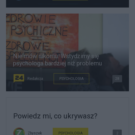
Nie mów nikomu. Wstydzimy się
psychologa bardziej niż problemu
Redakcja
PSYCHOLOGIA
28
Powiedz mi, co ukrywasz?
Zbyszek
PSYCHOLOGIA
2