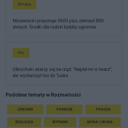
800 plus
Morawiecki proponuje 3600 plus zamiast 800
złotych. Środki dla rodzin byłyby ogromne
Film
Olbrychski skarży się na rząd. "Napluł mi w twarz",
ale wystarczył list do Tuska
Podobne tematy w Rozmaitości
ZDROWIE
PODRÓŻE
POGODA
EKOLOGIA
WYPADKI
MODA I URODA