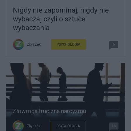
Nigdy nie zapominaj, nigdy nie
wybaczaj czyli o sztuce
wybaczania
Zbyszek
PSYCHOLOGIA
6
Złowroga trucizna narcyzmu
Zbyszek
PSYCHOLOGIA
18