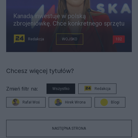
Kanada inwestuje w polską
zbrojeniówkę. Chce konkretnego sprzętu
Redakcja
WOJSKO
102
Chcesz więcej tytułów?
Zmień filtr na:
Wszystko
Redakcja
Rafał Woś
Hirek Wrona
Blogi
NASTĘPNA STRONA