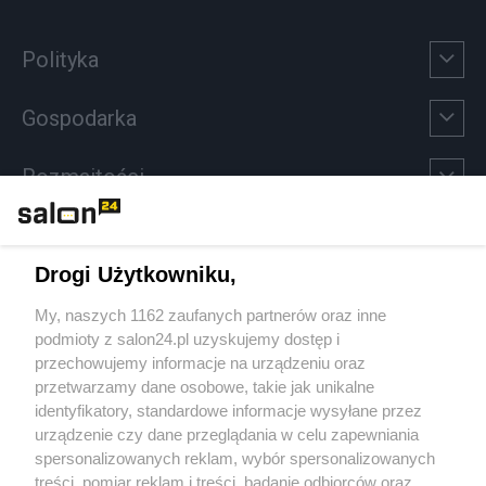
Polityka
Gospodarka
Rozmaitości
Technologie
Drogi Użytkowniku,
Sport
My, naszych 1162 zaufanych partnerów oraz inne
podmioty z salon24.pl uzyskujemy dostęp i
Społeczeństwo
przechowujemy informacje na urządzeniu oraz
przetwarzamy dane osobowe, takie jak unikalne
Kultura
identyfikatory, standardowe informacje wysyłane przez
urządzenie czy dane przeglądania w celu zapewniania
spersonalizowanych reklam, wybór spersonalizowanych
treści, pomiar reklam i treści, badanie odbiorców oraz