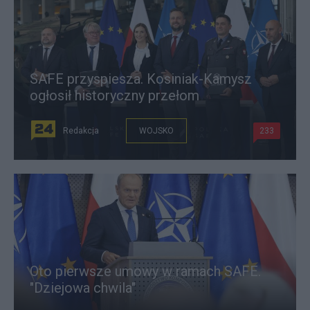
SAFE przyspiesza. Kosiniak-Kamysz
ogłosił historyczny przełom
Redakcja
WOJSKO
233
Oto pierwsze umowy w ramach SAFE.
"Dziejowa chwila"