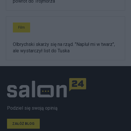
powrót do Trójmorza
Film
Olbrychski skarży się na rząd. "Napluł mi w twarz",
ale wystarczył list do Tuska
Podziel się swoją opinią
ZAŁÓŻ BLOG