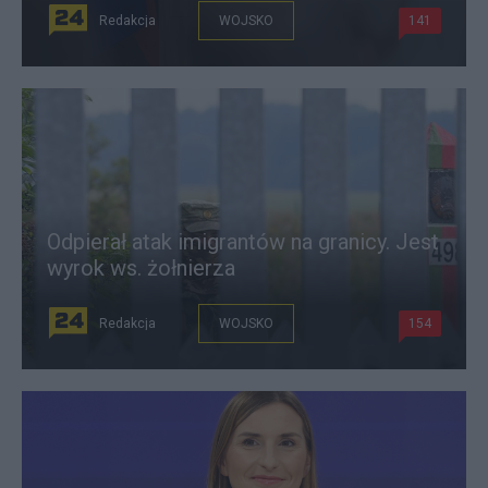
Redakcja
WOJSKO
141
Odpierał atak imigrantów na granicy. Jest
wyrok ws. żołnierza
Redakcja
WOJSKO
154