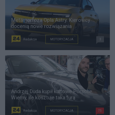
Metamorfoza Opla Astry. Kierowcy
docenią nowe rozwiązania
Redakcja
MOTORYZACJA
3
Andrzej Duda kupił kultowe Porsche.
Wiemy, ile kosztuje taka fura
Redakcja
MOTORYZACJA
75