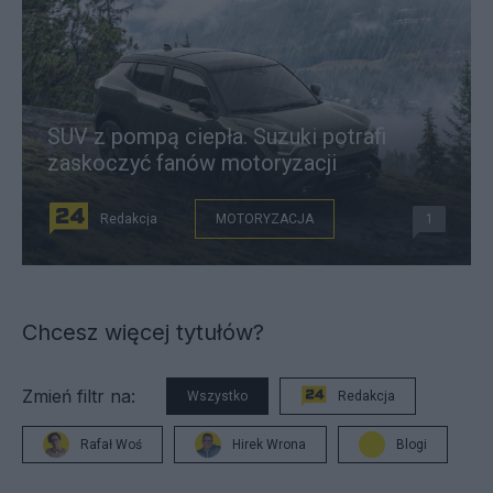
SUV z pompą ciepła. Suzuki potrafi
zaskoczyć fanów motoryzacji
Redakcja
MOTORYZACJA
1
Chcesz więcej tytułów?
Zmień filtr na:
Wszystko
Redakcja
Rafał Woś
Hirek Wrona
Blogi