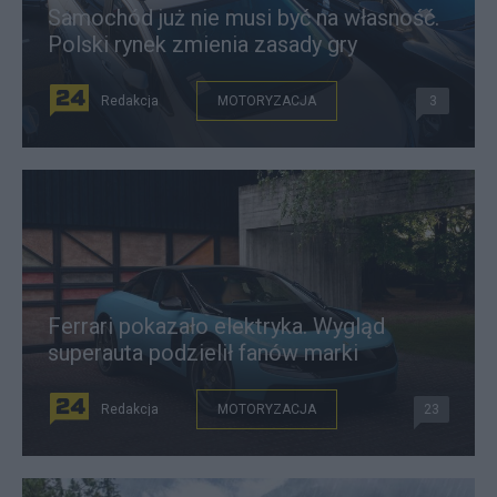
Samochód już nie musi być na własność.
Polski rynek zmienia zasady gry
Redakcja
MOTORYZACJA
3
Ferrari pokazało elektryka. Wygląd
superauta podzielił fanów marki
Redakcja
MOTORYZACJA
23