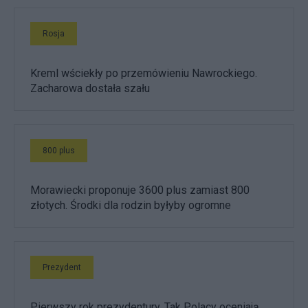
Rosja
Kreml wściekły po przemówieniu Nawrockiego.
Zacharowa dostała szału
800 plus
Morawiecki proponuje 3600 plus zamiast 800
złotych. Środki dla rodzin byłyby ogromne
Prezydent
Pierwszy rok prezydentury. Tak Polacy oceniają