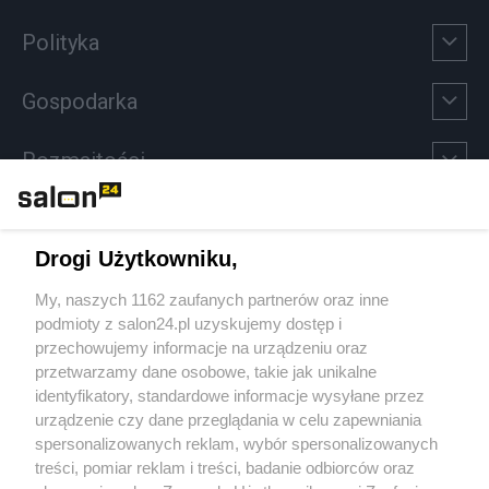
Polityka
Gospodarka
Rozmaitości
Technologie
Drogi Użytkowniku,
Sport
My, naszych 1162 zaufanych partnerów oraz inne
podmioty z salon24.pl uzyskujemy dostęp i
Społeczeństwo
przechowujemy informacje na urządzeniu oraz
przetwarzamy dane osobowe, takie jak unikalne
Kultura
identyfikatory, standardowe informacje wysyłane przez
urządzenie czy dane przeglądania w celu zapewniania
spersonalizowanych reklam, wybór spersonalizowanych
treści, pomiar reklam i treści, badanie odbiorców oraz