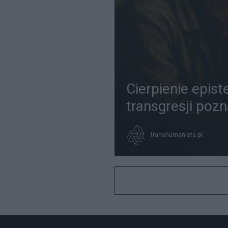
Cierpienie epis
transgresji poz
transhumanista.pl