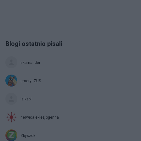
Blogi ostatnio pisali
skamander
emeryt ZUS
lalkapl
nerwica eklezjogenna
Zbyszek