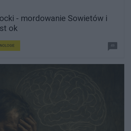
ocki - mordowanie Sowietów i
st ok
NOLOGIE
49