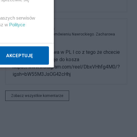
Opcji jest kilka.
 naszych serwisów
esz w
Polityce
detoxic
8.08.2026, 17:56
w
Kreml wściekły po przemówieniu Nawrockiego. Zacharowa
dostała szału
demokracja fasadowa w PL I co z tego że chcecie
AKCEPTUJĘ
referendum - wędruje do kosza
https://www.instagram.com/reel/DbxVHhfg4M0/?
igsh=bW55M3JsOG42cHhj
Zobacz wszystkie komentarze