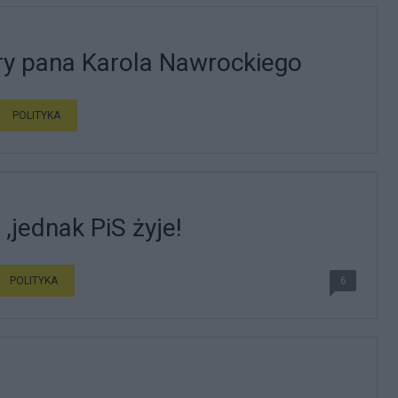
ry pana Karola Nawrockiego
POLITYKA
,jednak PiS żyje!
POLITYKA
6