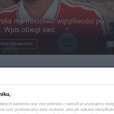
ska ma mnóstwo wątpliwości po
. Wpis obiegł sieć
ROBERT LEWANDOWSKI
27
niku,
fanych partnerów oraz inne podmioty z salon24.pl uzyskujemy dost
niu oraz przetwarzamy dane osobowe, takie jak unikalne identyfikat