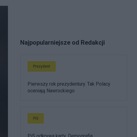
Najpopularniejsze od Redakcji
Prezydent
Pierwszy rok prezydentury. Tak Polacy
oceniają Nawrockiego
PiS
PiS odkrywa karty. Demografia,