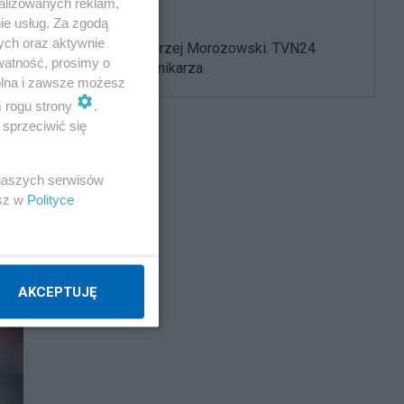
alizowanych reklam,
ie usług. Za zgodą
ych oraz aktywnie
Nie żyje Andrzej Morozowski. TVN24
watność, prosimy o
żegna dziennikarza
wolna i zawsze możesz
m rogu strony
.
sprzeciwić się
 naszych serwisów
esz w
Polityce
AKCEPTUJĘ