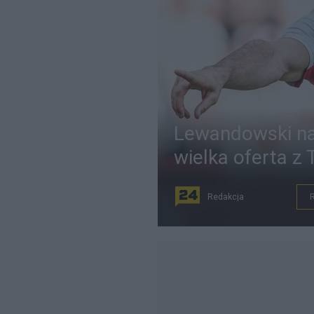
Lewandowski nad
wielka oferta z T
Redakcja