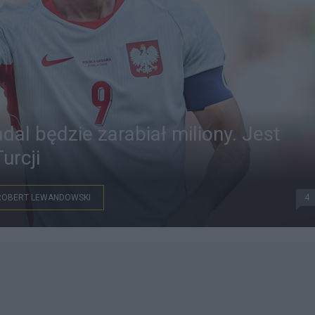
al będzie zarabiał miliony. Jest
urcji
ROBERT LEWANDOWSKI
4