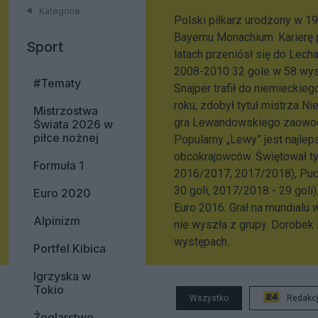
Kategorie
Polski piłkarz urodzony w 19
Bayernu Monachium. Karierę
Sport
latach przeniósł się do Lech
2008-2010 32 gole w 58 wyst
#Tematy
Snajper trafił do niemieckieg
roku, zdobył tytuł mistrza N
Mistrzostwa
gra Lewandowskiego zaowoc
Świata 2026 w
piłce nożnej
Popularny „Lewy” jest najlep
obcokrajowców. Świętował t
Formuła 1
2016/2017, 2017/2018), Puch
30 goli, 2017/2018 - 29 goli)
Euro 2020
Euro 2016. Grał na mundialu w
Alpinizm
nie wyszła z grupy. Dorobek
występach.
Portfel Kibica
Igrzyska w
Tokio
Wszystko
Redakc
Żeglarstwo