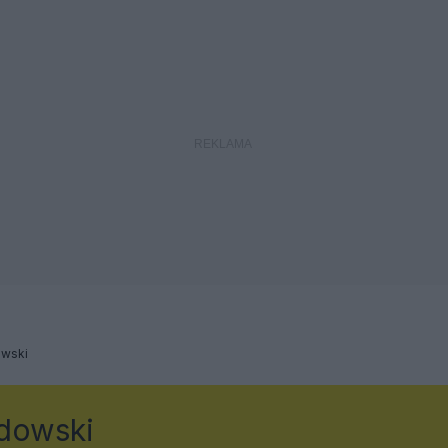
wski
dowski