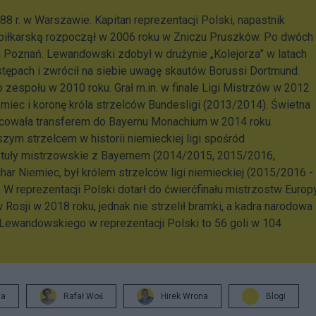
88 r. w Warszawie. Kapitan reprezentacji Polski, napastnik
 piłkarską rozpoczął w 2006 roku w Zniczu Pruszków. Po dwóch
a Poznań. Lewandowski zdobył w drużynie „Kolejorza” w latach
ępach i zwrócił na siebie uwagę skautów Borussi Dortmund.
o zespołu w 2010 roku. Grał m.in. w finale Ligi Mistrzów w 2012
iemiec i koronę króla strzelców Bundesligi (2013/2014). Świetna
owała transferem do Bayernu Monachium w 2014 roku.
szym strzelcem w historii niemieckiej ligi spośród
ytuły mistrzowskie z Bayernem (2014/2015, 2015/2016,
ar Niemiec, był królem strzelców ligi niemieckiej (2015/2016 -
. W reprezentacji Polski dotarł do ćwierćfinału mistrzostw Europ
 Rosji w 2018 roku, jednak nie strzelił bramki, a kadra narodowa
 Lewandowskiego w reprezentacji Polski to 56 goli w 104
ja
Rafał Woś
Hirek Wrona
Blogi