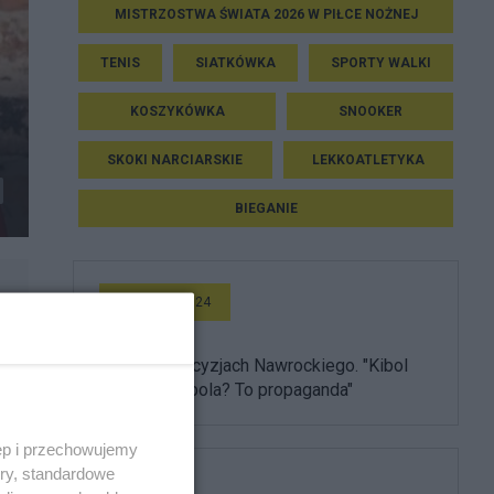
MISTRZOSTWA ŚWIATA 2026 W PIŁCE NOŻNEJ
TENIS
SIATKÓWKA
SPORTY WALKI
KOSZYKÓWKA
SNOOKER
SKOKI NARCIARSKIE
LEKKOATLETYKA
BIEGANIE
Wideo Salon24
Burza po decyzjach Nawrockiego. "Kibol
ułaskawił kibola? To propaganda"
ęp i przechowujemy
ory, standardowe
Media