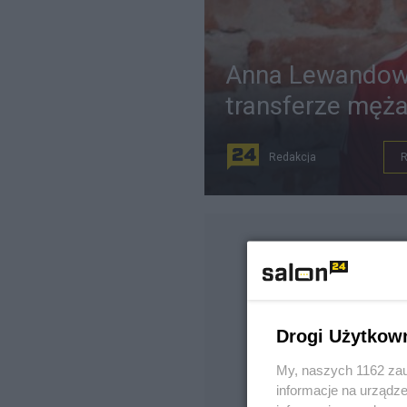
Anna Lewandow
transferze męża
Redakcja
Drogi Użytkow
My, naszych 1162 zau
informacje na urządze