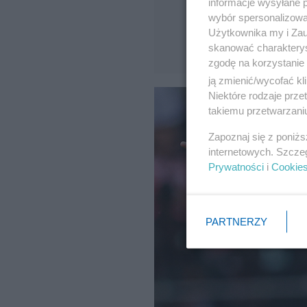
informacje wysyłane 
wybór spersonalizowan
Użytkownika my i Zau
skanować charakterys
zgodę na korzystanie 
ją zmienić/wycofać kl
Niektóre rodzaje prz
takiemu przetwarzaniu
Zapoznaj się z poniż
internetowych. Szcze
Prywatności
i
Cookie
PARTNERZY