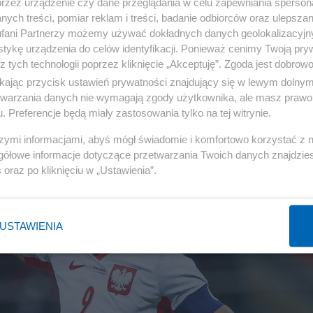
przez urządzenie czy dane przeglądania w celu zapewniania sperson
ych treści, pomiar reklam i treści, badanie odbiorców oraz ulepszan
fani Partnerzy możemy używać dokładnych danych geolokalizacyjn
tykę urządzenia do celów identyfikacji. Ponieważ cenimy Twoją pry
z tych technologii poprzez kliknięcie „Akceptuję”. Zgoda jest dobro
ikając przycisk ustawień prywatności znajdujący się w lewym dolny
etwarzania danych nie wymagają zgody użytkownika, ale masz prawo 
. Preferencje będą miały zastosowania tylko na tej witrynie.
szymi informacjami, abyś mógł świadomie i komfortowo korzystać z
gółowe informacje dotyczące przetwarzania Twoich danych znajdzi
s
oraz po kliknięciu w „Ustawienia”.
USTAWIENIA