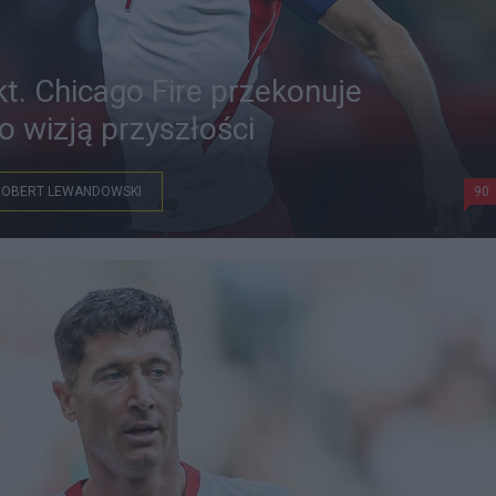
kt. Chicago Fire przekonuje
 wizją przyszłości
ROBERT LEWANDOWSKI
90