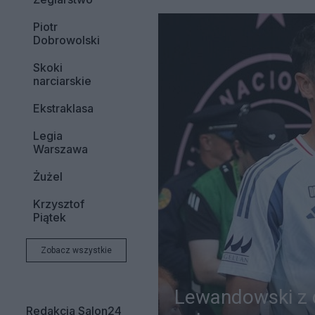
Piotr
Dobrowolski
Skoki
narciarskie
Ekstraklasa
Legia
Warszawa
Żużel
Krzysztof
Piątek
Zobacz wszystkie
Lewandowski z d
Redakcja Salon24