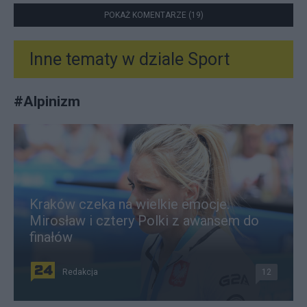
POKAŻ KOMENTARZE (19)
Inne tematy w dziale
Sport
#
Alpinizm
Kraków czeka na wielkie emocje.
Mirosław i cztery Polki z awansem do
finałów
Redakcja
12