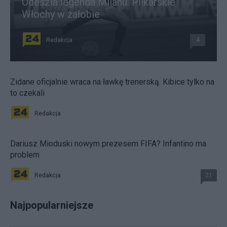
Odeszła legenda Milanu. Piłkarskie
Włochy w żałobie
Redakcja
4
Zidane oficjalnie wraca na ławkę trenerską. Kibice tylko na
to czekali
Redakcja
Dariusz Mioduski nowym prezesem FIFA? Infantino ma
problem
Redakcja
21
Najpopularniejsze