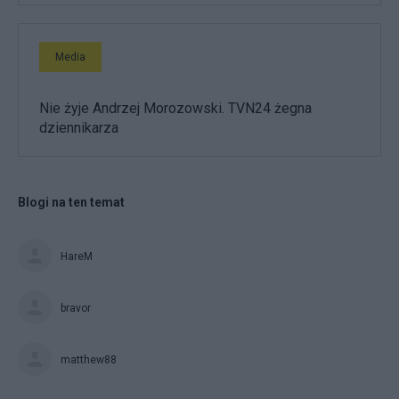
Media
Nie żyje Andrzej Morozowski. TVN24 żegna
dziennikarza
Blogi na ten temat
HareM
bravor
matthew88