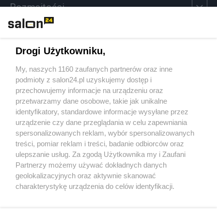
Rozmaitości
Technologie
Drogi Użytkowniku,
Sport
My, naszych 1160 zaufanych partnerów oraz inne
podmioty z salon24.pl uzyskujemy dostęp i
Społeczeństwo
przechowujemy informacje na urządzeniu oraz
przetwarzamy dane osobowe, takie jak unikalne
Kultura
identyfikatory, standardowe informacje wysyłane przez
urządzenie czy dane przeglądania w celu zapewniania
spersonalizowanych reklam, wybór spersonalizowanych
treści, pomiar reklam i treści, badanie odbiorców oraz
ulepszanie usług. Za zgodą Użytkownika my i Zaufani
X
Facebook
Instagram
Youtube
Partnerzy możemy używać dokładnych danych
geolokalizacyjnych oraz aktywnie skanować
charakterystykę urządzenia do celów identyfikacji.
Web Content Media sp. z o. o. © 2022
Ponieważ cenimy Twoją prywatność, prosimy o zgodę na
korzystanie z tych technologii poprzez kliknięcie