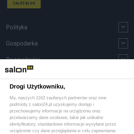
ZAŁÓŻ BLOG
Polityka
Gospodarka
Rozmaitości
Technologie
Drogi Użytkowniku,
Sport
My, naszych 1162 zaufanych partnerów oraz inne
podmioty z salon24.pl uzyskujemy dostęp i
Społeczeństwo
przechowujemy informacje na urządzeniu oraz
przetwarzamy dane osobowe, takie jak unikalne
Kultura
identyfikatory, standardowe informacje wysyłane przez
urządzenie czy dane przeglądania w celu zapewniania