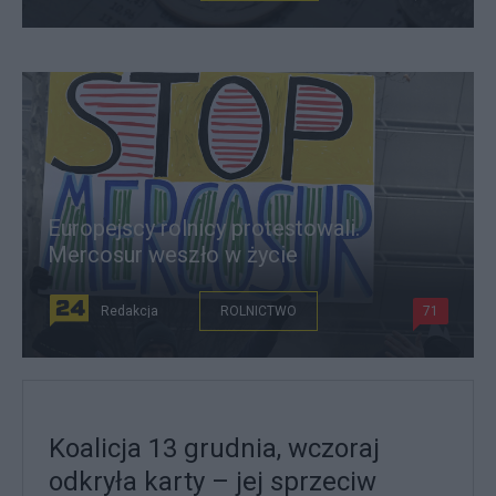
Europejscy rolnicy protestowali.
Mercosur weszło w życie
Redakcja
ROLNICTWO
71
Koalicja 13 grudnia, wczoraj
odkryła karty – jej sprzeciw