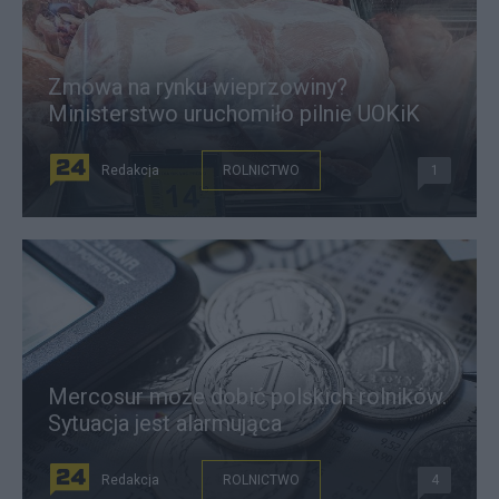
Zmowa na rynku wieprzowiny?
Ministerstwo uruchomiło pilnie UOKiK
Redakcja
ROLNICTWO
1
Mercosur może dobić polskich rolników.
Sytuacja jest alarmująca
Redakcja
ROLNICTWO
4