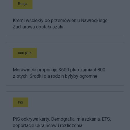
Rosja
Kreml wściekły po przemówieniu Nawrockiego.
Zacharowa dostała szału
800 plus
Morawiecki proponuje 3600 plus zamiast 800
złotych. Środki dla rodzin byłyby ogromne
PiS
PiS odkrywa karty. Demografia, mieszkania, ETS,
deportacje Ukraińców i rozliczenia