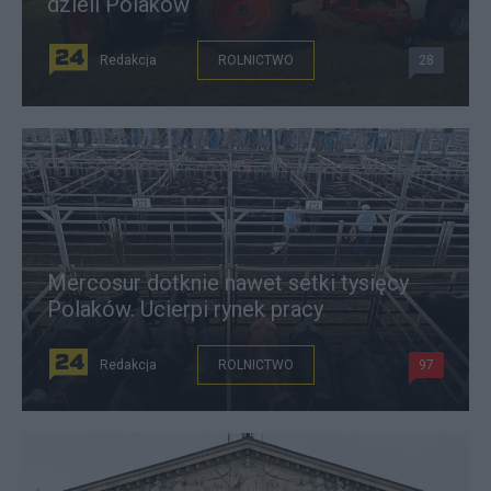
dzieli Polaków
Redakcja
ROLNICTWO
28
Mercosur dotknie nawet setki tysięcy
Polaków. Ucierpi rynek pracy
Redakcja
ROLNICTWO
97