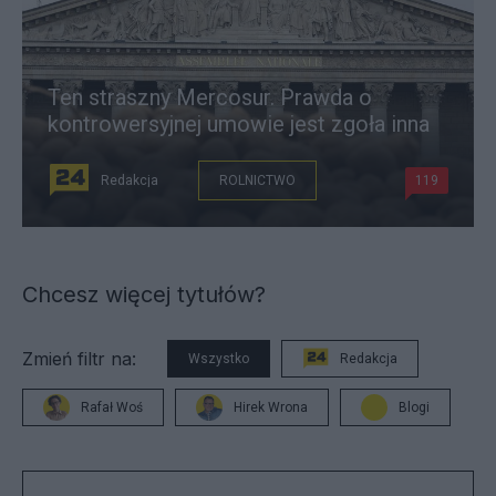
Ten straszny Mercosur. Prawda o
kontrowersyjnej umowie jest zgoła inna
Redakcja
ROLNICTWO
119
Chcesz więcej tytułów?
Zmień filtr na:
Wszystko
Redakcja
Rafał Woś
Hirek Wrona
Blogi