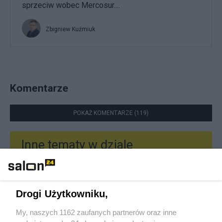
sprzeciw wobec Mercosur....
Zbigniew Kuźmiuk
Komentarze
POKAŻ KOMENTARZE (119)
Inne tematy w dziale
Gospodarka
#
Biznes
Drogi Użytkowniku,
My, naszych 1162 zaufanych partnerów oraz inne