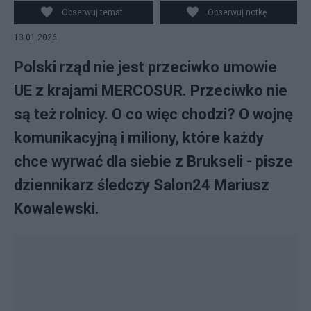
Zgromadzenia Narodowego wysypane w proteście
Obserwuj temat
Obserwuj notkę
rolników. fot. EPA/TERESA SUAREZ/PAP
13.01.2026
Polski rząd nie jest przeciwko umowie
UE z krajami MERCOSUR. Przeciwko nie
są też rolnicy. O co więc chodzi? O wojnę
komunikacyjną i miliony, które każdy
chce wyrwać dla siebie z Brukseli - pisze
dziennikarz śledczy Salon24 Mariusz
Kowalewski.