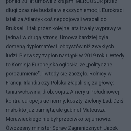
ponad 20 lat umowa z krajami MERCOSUR przez
długi czas nie budziła większych emocji. Eurokraci
latali za Atlantyk coś negocjowali wracali do
Brukseli. I tak przez kolejne lata trwały wyprawy w
jedną i w drugą stronę. Umowa bardziej była
domeną dyplomatów i lobbystów niż zwykłych
ludzi. Pierwszy zapłon nastąpił w 2019 roku. Wtedy
to Komisja Europejska ogłosiła, że „polityczne
porozumienie”. I wtedy się zaczęło. Rolnicy w
Francji, Irlandia czy Polska złapali się za głowę:
tania wołowina, drób, soja z Ameryki Południowej
kontra europejskie normy, koszty, Zielony Ład. Dziś
mało kto już pamięta, ale gabinet Mateusza
Morawieckiego nie był przeciwko tej umowie.
Ówczesny minister Spraw Zagranicznych Jacek