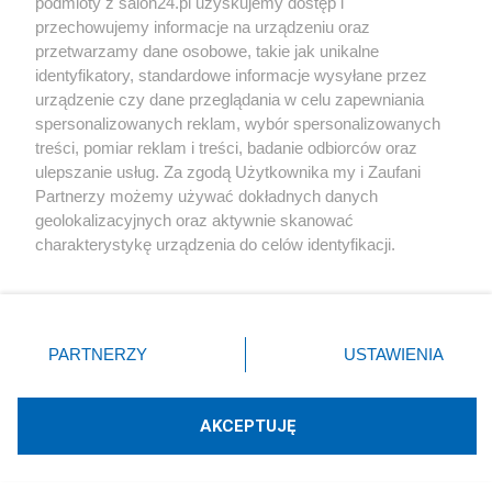
podmioty z salon24.pl uzyskujemy dostęp i
przechowujemy informacje na urządzeniu oraz
przetwarzamy dane osobowe, takie jak unikalne
identyfikatory, standardowe informacje wysyłane przez
urządzenie czy dane przeglądania w celu zapewniania
PZPN traci kluczowego sponsora.
spersonalizowanych reklam, wybór spersonalizowanych
Brzoska i InPost kończą długi etap
treści, pomiar reklam i treści, badanie odbiorców oraz
ulepszanie usług. Za zgodą Użytkownika my i Zaufani
Partnerzy możemy używać dokładnych danych
Redakcja
18
geolokalizacyjnych oraz aktywnie skanować
charakterystykę urządzenia do celów identyfikacji.
Ponieważ cenimy Twoją prywatność, prosimy o zgodę na
Lawina zamykanych firm. Zatrważająca liczba przypadków
korzystanie z tych technologii poprzez kliknięcie
„Akceptuję”. Zgoda jest dobrowolna i zawsze możesz ją
Redakcja
31
zmienić/wycofać klikając przycisk ustawień prywatności
PARTNERZY
USTAWIENIA
znajdujący się w lewym dolnym rogu strony
. Niektóre
rodzaje przetwarzania danych nie wymagają zgody
To koniec tej sieci w Polsce. Klienci zobaczą zupełnie
użytkownika, ale masz prawo sprzeciwić się takiemu
nowe szyldy
AKCEPTUJĘ
przetwarzaniu. Preferencje będą miały zastosowania tylko
na tej witrynie.
Redakcja
14