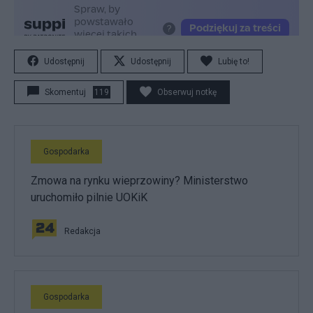
Udostępnij
Udostępnij
Lubię to!
Skomentuj
119
Obserwuj notkę
Gospodarka
Zmowa na rynku wieprzowiny? Ministerstwo
uruchomiło pilnie UOKiK
Redakcja
Gospodarka