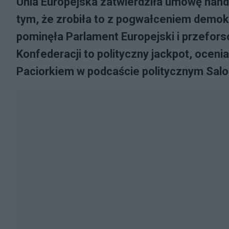
Unia Europejska zatwierdziła umowę hand
tym, że zrobiła to z pogwałceniem demok
pominęła Parlament Europejski i przefo
Konfederacji to polityczny jackpot, ocen
Paciorkiem w podcaście politycznym Sal