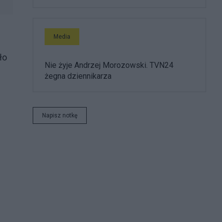
Media
ło
Nie żyje Andrzej Morozowski. TVN24
żegna dziennikarza
Napisz notkę
.