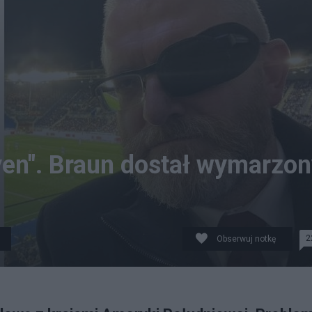
yen". Braun dostał wymarzo
2
Obserwuj notkę