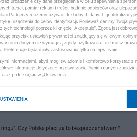
przez urządzenie czy dane przeglądania w celu zapewniania sperson
ych treści, pomiar reklam i treści, badanie odbiorców oraz ulepszan
fani Partnerzy możemy używać dokładnych danych geolokalizacyjn
tykę urządzenia do celów identyfikacji. Ponieważ cenimy Twoją pry
z tych technologii poprzez kliknięcie „Akceptuję”. Zgoda jest dobro
ikając przycisk ustawień prywatności znajdujący się w lewym dolny
etwarzania danych nie wymagają zgody użytkownika, ale masz prawo 
. Preferencje będą miały zastosowania tylko na tej witrynie.
szymi informacjami, abyś mógł świadomie i komfortowo korzystać z
Reklama
gółowe informacje dotyczące przetwarzania Twoich danych znajdzi
s
oraz po kliknięciu w „Ustawienia”.
ryżu protestowali rolnicy. Emmanuel Macron jeszcze o
 że Francja jest przeciwna umowie. Kilkanaście godzin
USTAWIENIA
 ringu”. Czy Polska płaci za to bezpieczeństwem?