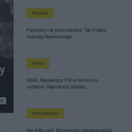
Prezydent
Pierwszy rok prezydentury. Tak Polacy
oceniają Nawrockiego
Sondaż
ny
IBRiS: Najsłabszy PiS w historii po
rozłamie. Najnowszy sondaż
22
Partie polityczne
Nie tylko grill. Morawiecki zamierza pójść