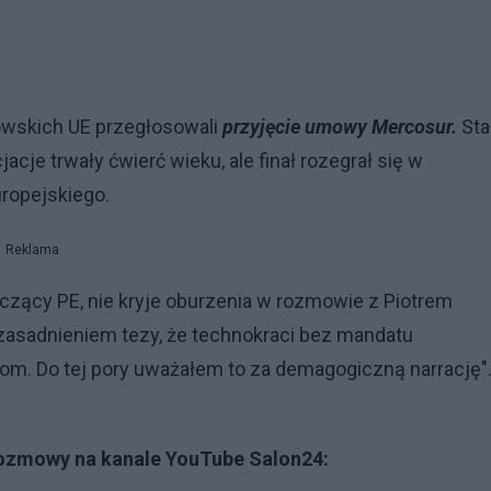
owskich UE przegłosowali
przyjęcie umowy Mercosur.
Sta
cjacje trwały ćwierć wieku, ale finał rozegrał się w
ropejskiego.
Reklama
czący PE, nie kryje oburzenia w rozmowie z Piotrem
uzasadnieniem tezy, że technokraci bez mandatu
. Do tej pory uważałem to za demagogiczną narrację"
 rozmowy na kanale YouTube Salon24: