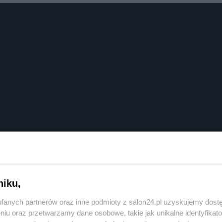
niku,
fanych partnerów oraz inne podmioty z salon24.pl uzyskujemy dost
niu oraz przetwarzamy dane osobowe, takie jak unikalne identyfikat