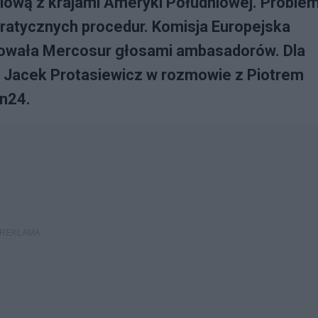
lową z krajami Ameryki Południowej. Proble
ratycznych procedur. Komisja Europejska
rsowała Mercosur głosami ambasadorów. Dla
ia Jacek Protasiewicz w rozmowie z Piotrem
on24.