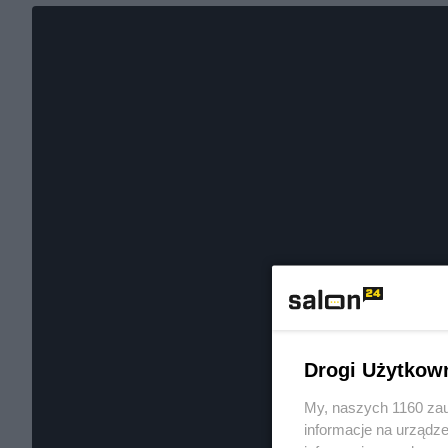
Drogi Użytkow
My, naszych 1160 zau
informacje na urządze