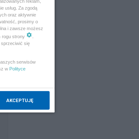
alizowanych reklam,
ie usług. Za zgodą
ych oraz aktywnie
watność, prosimy o
wolna i zawsze możesz
m rogu strony
.
sprzeciwić się
 naszych serwisów
esz w
Polityce
AKCEPTUJĘ