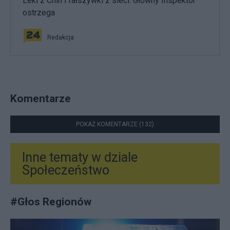
Leki z Chin i fałszywki z sieci. Główny Inspektor
ostrzega
Redakcja
Komentarze
POKAŻ KOMENTARZE (132)
Inne tematy w dziale
Społeczeństwo
#
Głos Regionów