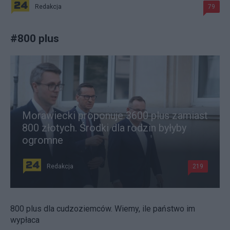
Redakcja
79
#
800 plus
Morawiecki proponuje 3600 plus zamiast
800 złotych. Środki dla rodzin byłyby
ogromne
Redakcja
219
800 plus dla cudzoziemców. Wiemy, ile państwo im
wypłaca