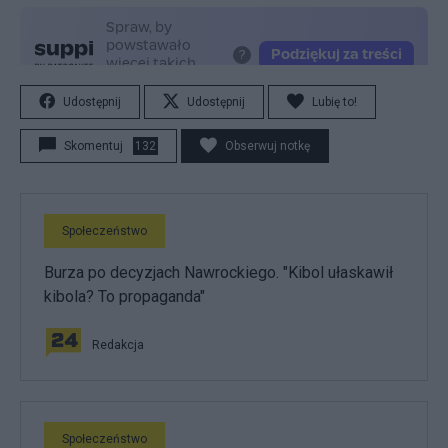
Udostępnij
Udostępnij
Lubię to!
Skomentuj
132
Obserwuj notkę
Społeczeństwo
Burza po decyzjach Nawrockiego. "Kibol ułaskawił
kibola? To propaganda"
Redakcja
Społeczeństwo