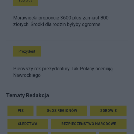
800 plus
Morawiecki proponuje 3600 plus zamiast 800
złotych. Środki dla rodzin byłyby ogromne
Prezydent
Pierwszy rok prezydentury. Tak Polacy oceniają
Nawrockiego
Tematy Redakcja
PIS
GŁOS REGIONÓW
ZDROWIE
ŚLEDZTWA
BEZPIECZEŃSTWO NARODOWE