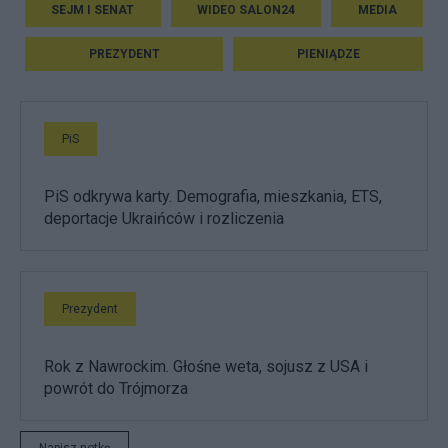
SEJM I SENAT
WIDEO SALON24
MEDIA
PREZYDENT
PIENIĄDZE
PiS
PiS odkrywa karty. Demografia, mieszkania, ETS,
deportacje Ukraińców i rozliczenia
Prezydent
Rok z Nawrockim. Głośne weta, sojusz z USA i
powrót do Trójmorza