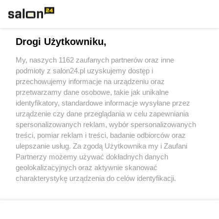
Technologie
Drogi Użytkowniku,
Sport
My, naszych 1162 zaufanych partnerów oraz inne
podmioty z salon24.pl uzyskujemy dostęp i
Społeczeństwo
przechowujemy informacje na urządzeniu oraz
przetwarzamy dane osobowe, takie jak unikalne
Kultura
identyfikatory, standardowe informacje wysyłane przez
urządzenie czy dane przeglądania w celu zapewniania
spersonalizowanych reklam, wybór spersonalizowanych
treści, pomiar reklam i treści, badanie odbiorców oraz
ulepszanie usług. Za zgodą Użytkownika my i Zaufani
X
Facebook
Instagram
Youtube
Partnerzy możemy używać dokładnych danych
geolokalizacyjnych oraz aktywnie skanować
charakterystykę urządzenia do celów identyfikacji.
Web Content Media sp. z o. o. © 2022
Ponieważ cenimy Twoją prywatność, prosimy o zgodę na
korzystanie z tych technologii poprzez kliknięcie
„Akceptuję”. Zgoda jest dobrowolna i zawsze możesz ją
Pomoc
O nas
Praca
Reklama
Kontakt