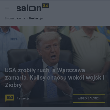
Strona główna
Redakcja
USA zrobiły ruch, a Warszawa
zamarła. Kulisy chaosu wokół wojsk i
Ziobry
Redakcja
WIDEO SALON24
Prezydent USA Donald Trump, fot. AP Photo/Jacquelyn