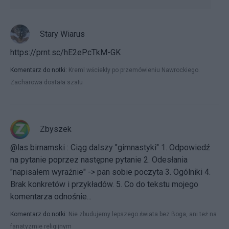
Stary Wiarus
https://prnt.sc/hE2ePcTkM-GK
Komentarz do notki:
Kreml wściekły po przemówieniu Nawrockiego.
Zacharowa dostała szału
Zbyszek
@las birnamski : Ciąg dalszy "gimnastyki" 1. Odpowiedź
na pytanie poprzez następne pytanie 2. Odesłania
"napisałem wyraźnie" -> pan sobie poczyta 3. Ogólniki 4.
Brak konkretów i przykładów. 5. Co do tekstu mojego
komentarza odnośnie...
Komentarz do notki:
Nie zbudujemy lepszego świata bez Boga, ani też na
fanatyzmie religijnym