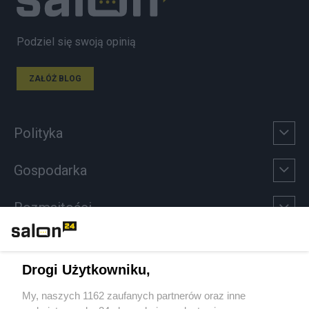
Podziel się swoją opinią
ZAŁÓŻ BLOG
Polityka
Gospodarka
Rozmaitości
Technologie
Drogi Użytkowniku,
Sport
My, naszych 1162 zaufanych partnerów oraz inne