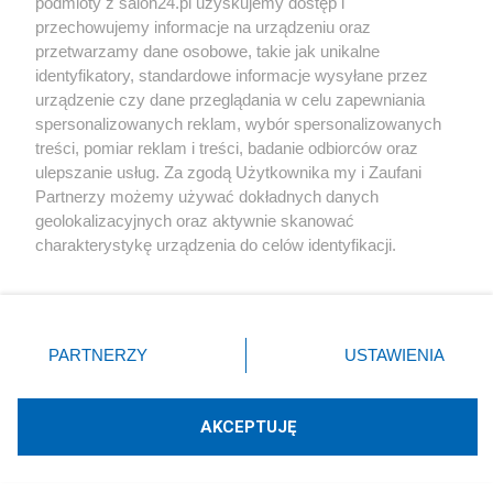
podmioty z salon24.pl uzyskujemy dostęp i
Społeczeństwo
przechowujemy informacje na urządzeniu oraz
przetwarzamy dane osobowe, takie jak unikalne
Kultura
identyfikatory, standardowe informacje wysyłane przez
urządzenie czy dane przeglądania w celu zapewniania
spersonalizowanych reklam, wybór spersonalizowanych
treści, pomiar reklam i treści, badanie odbiorców oraz
ulepszanie usług. Za zgodą Użytkownika my i Zaufani
X
Facebook
Instagram
Youtube
Partnerzy możemy używać dokładnych danych
geolokalizacyjnych oraz aktywnie skanować
charakterystykę urządzenia do celów identyfikacji.
Web Content Media sp. z o. o. © 2022
Ponieważ cenimy Twoją prywatność, prosimy o zgodę na
korzystanie z tych technologii poprzez kliknięcie
„Akceptuję”. Zgoda jest dobrowolna i zawsze możesz ją
Pomoc
O nas
Praca
Reklama
Kontakt
zmienić/wycofać klikając przycisk ustawień prywatności
PARTNERZY
USTAWIENIA
znajdujący się w lewym dolnym rogu strony
. Niektóre
rodzaje przetwarzania danych nie wymagają zgody
użytkownika, ale masz prawo sprzeciwić się takiemu
AKCEPTUJĘ
przetwarzaniu. Preferencje będą miały zastosowania tylko
Technologię dostarcza:
W3media.pl
na tej witrynie.