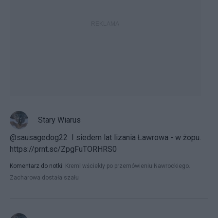
Stary Wiarus
@sausagedog22 I siedem lat lizania Ławrowa - w żopu.
https://prnt.sc/ZpgFuTORHRS0
Komentarz do notki:
Kreml wściekły po przemówieniu Nawrockiego.
Zacharowa dostała szału