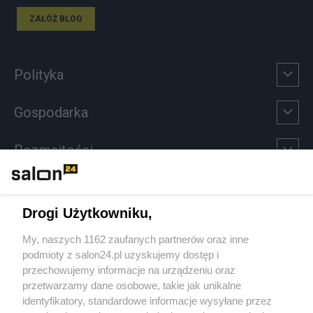
ZAŁÓŻ BLOG
Polityka
Gospodarka
Rozmaitości
Technologie
Drogi Użytkowniku,
Sport
My, naszych 1162 zaufanych partnerów oraz inne
podmioty z salon24.pl uzyskujemy dostęp i
Społeczeństwo
przechowujemy informacje na urządzeniu oraz
przetwarzamy dane osobowe, takie jak unikalne
Kultura
identyfikatory, standardowe informacje wysyłane przez