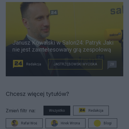
Janusz Kowalski w Salon24: Patryk Jaki
nie jest zainteresowany grą zespołową
Redakcja
JASTRZĘBOWSKI WYCISKA
28
Chcesz więcej tytułów?
Zmień filtr na:
Wszystko
Redakcja
Rafał Woś
Hirek Wrona
Blogi