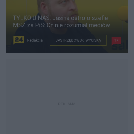
TYLKO U NAS. Jasina ostro o szefie
MSZ za PiS: On nie rozumiał mediów
Redakcja
JASTRZĘBOWSKI WYCISKA
17