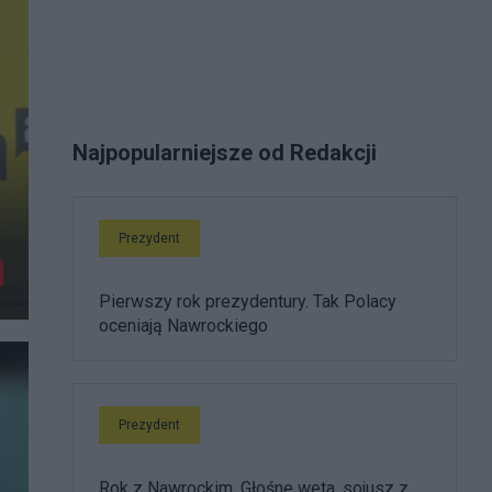
Najpopularniejsze od Redakcji
Prezydent
Pierwszy rok prezydentury. Tak Polacy
oceniają Nawrockiego
Prezydent
Rok z Nawrockim. Głośne weta, sojusz z