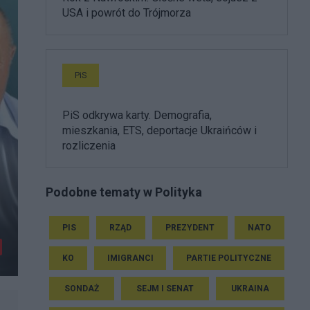
USA i powrót do Trójmorza
PiS
PiS odkrywa karty. Demografia,
mieszkania, ETS, deportacje Ukraińców i
rozliczenia
Podobne tematy w Polityka
PIS
RZĄD
PREZYDENT
NATO
KO
IMIGRANCI
PARTIE POLITYCZNE
SONDAŻ
SEJM I SENAT
UKRAINA