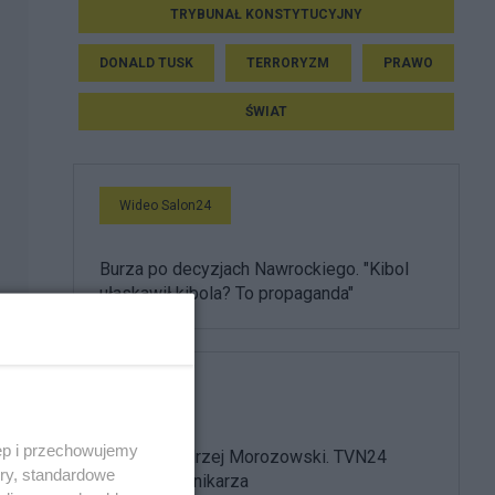
TRYBUNAŁ KONSTYTUCYJNY
DONALD TUSK
TERRORYZM
PRAWO
ŚWIAT
Wideo Salon24
Burza po decyzjach Nawrockiego. "Kibol
ułaskawił kibola? To propaganda"
Media
ęp i przechowujemy
Nie żyje Andrzej Morozowski. TVN24
ory, standardowe
żegna dziennikarza