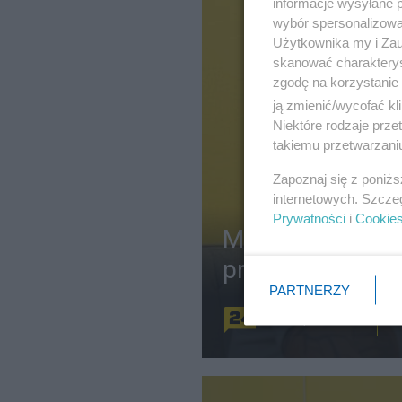
informacje wysyłane 
wybór spersonalizowan
Użytkownika my i Zau
skanować charakterys
zgodę na korzystanie 
ją zmienić/wycofać kl
Niektóre rodzaje prz
takiemu przetwarzaniu
Zapoznaj się z poniż
internetowych. Szcze
Prywatności
i
Cookie
Marcin Józefac
przeciwko Giert
PARTNERZY
Redakcja
J