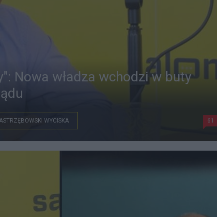
y": Nowa władza wchodzi w buty
ządu
ASTRZĘBOWSKI WYCISKA
61