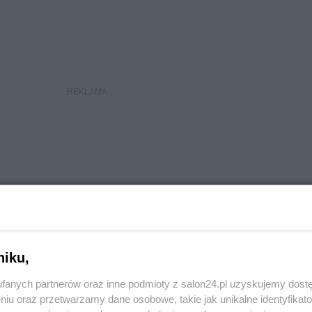
niku,
fanych partnerów oraz inne podmioty z salon24.pl uzyskujemy dost
niu oraz przetwarzamy dane osobowe, takie jak unikalne identyfikat