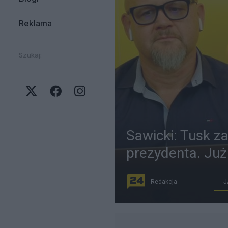
Reklama
Szukaj:
Sawicki: Tusk z
prezydenta. Już 
Redakcja
J