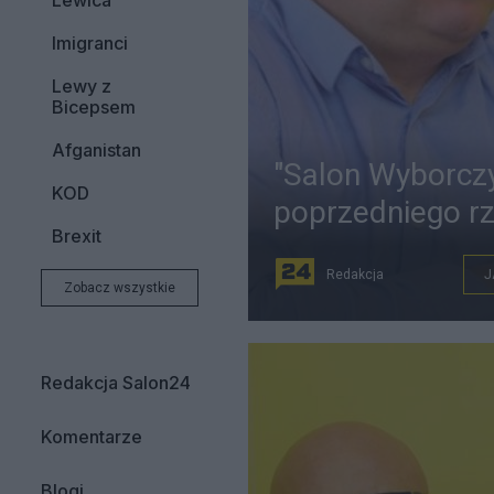
Lewica
Imigranci
Lewy z
Bicepsem
Afganistan
"Salon Wyborcz
KOD
poprzedniego r
Brexit
Redakcja
J
Zobacz wszystkie
Redakcja Salon24
Komentarze
Blogi