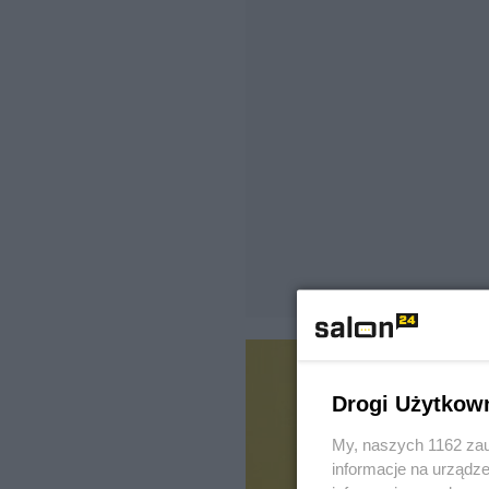
Drogi Użytkow
My, naszych 1162 zau
informacje na urządze