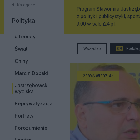
Kategorie
Program Sławomira Jastrzę
z polityki, publicystyki, sp
Polityka
9.00 w salon24.pl.
#Tematy
Świat
Wszystko
Redakc
Chiny
Marcin Dobski
ŻEBYŚ WIEDZIAŁ
Jastrzębowski
wyciska
Reprywatyzacja
Portrety
Porozumienie