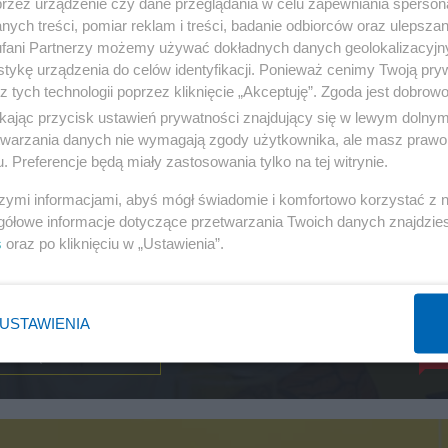
przez urządzenie czy dane przeglądania w celu zapewniania sperson
ych treści, pomiar reklam i treści, badanie odbiorców oraz ulepszan
fani Partnerzy możemy używać dokładnych danych geolokalizacyjn
tykę urządzenia do celów identyfikacji. Ponieważ cenimy Twoją pry
z tych technologii poprzez kliknięcie „Akceptuję”. Zgoda jest dobro
ikając przycisk ustawień prywatności znajdujący się w lewym dolny
etwarzania danych nie wymagają zgody użytkownika, ale masz prawo 
. Preferencje będą miały zastosowania tylko na tej witrynie.
szymi informacjami, abyś mógł świadomie i komfortowo korzystać z
gółowe informacje dotyczące przetwarzania Twoich danych znajdzi
s
oraz po kliknięciu w „Ustawienia”.
iuk w Salon24: Strajkowałem
ychowi
USTAWIENIA
ASTRZĘBOWSKI WYCISKA
45