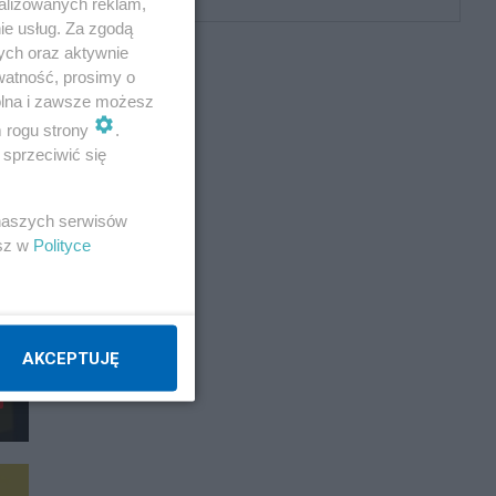
alizowanych reklam,
ie usług. Za zgodą
ych oraz aktywnie
watność, prosimy o
wolna i zawsze możesz
m rogu strony
.
sprzeciwić się
 naszych serwisów
esz w
Polityce
AKCEPTUJĘ