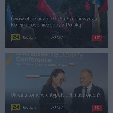
Lwów chce uczcić UPA i Szuchewycza.
Kolejna kość niezgody z Polską
Redakcja
UKRAINA
357
Ukraina tonie w antypolskich nastrojach?
Redakcja
UKRAINA
353