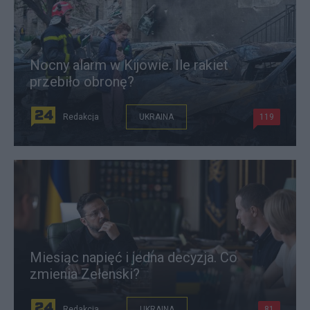
Nocny alarm w Kijowie. Ile rakiet
przebiło obronę?
Redakcja
UKRAINA
119
Miesiąc napięć i jedna decyzja. Co
zmienia Zełenski?
Redakcja
UKRAINA
81