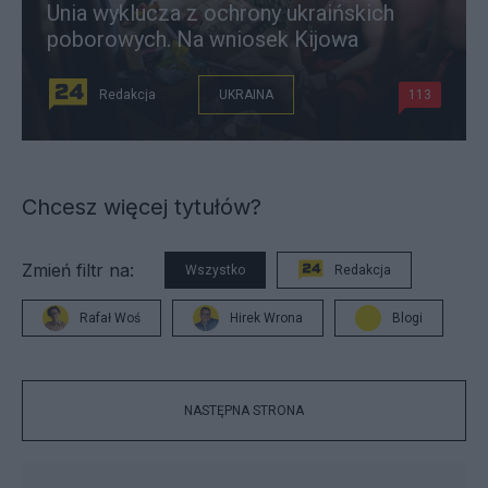
Unia wyklucza z ochrony ukraińskich
poborowych. Na wniosek Kijowa
Redakcja
UKRAINA
113
Chcesz więcej tytułów?
Zmień filtr na:
Wszystko
Redakcja
Rafał Woś
Hirek Wrona
Blogi
NASTĘPNA STRONA