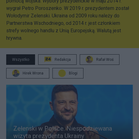
pomocą wojska. Wybory prezydenckie w maju 2014 r.
wygrał Petro Poroszenko. W 2019 r. prezydentem został
Wołodymir Zelenski. Ukraina od 2009 roku należy do
Partnerstwa Wschodniego, od 2014 r. jest członkiem
strefy wolnego handlu z Unią Europejską. Walutą jest
hrywna.
Wszystko
Redakcja
Rafał Woś
Hirek Wrona
Blogi
Zełenski w Polsce. Niespodziewana
wizyta prezydenta Ukrainy