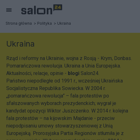
Strona główna
Polityka
Ukraina
Ukraina
Rząd i reformy na Ukrainie, wojna z Rosją - Krym, Donbas.
Pomarańczowa rewolucja. Ukraina a Unia Europejska.
Aktualności, relacje, opinie -
blogi
Salon24.
Państwo niepodległe od 1991 r., wcześniej Ukraińska
Socjalistyczna Republika Sowiecka. W 2004 r.
„pomarańczowa rewolucja” – fala protestów po
sfałszowanych wyborach prezydenckich; wygrał je
kandydat opozycji Wiktor Juszczenko. W 2014 r. kolejna
fala protestów – na kijowskim Majdanie - przeciw
niepodpisaniu umowy stowarzyszeniowej z Unią
Europejską. Prorosyjska Partia Regionów stłumiła je z