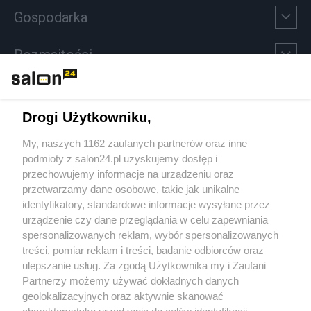
Gospodarka
Rozmaitości
Technologie
Drogi Użytkowniku,
Sport
My, naszych 1162 zaufanych partnerów oraz inne
podmioty z salon24.pl uzyskujemy dostęp i
Społeczeństwo
przechowujemy informacje na urządzeniu oraz
przetwarzamy dane osobowe, takie jak unikalne
Kultura
identyfikatory, standardowe informacje wysyłane przez
urządzenie czy dane przeglądania w celu zapewniania
spersonalizowanych reklam, wybór spersonalizowanych
treści, pomiar reklam i treści, badanie odbiorców oraz
ulepszanie usług. Za zgodą Użytkownika my i Zaufani
X
Facebook
Instagram
Youtube
Partnerzy możemy używać dokładnych danych
geolokalizacyjnych oraz aktywnie skanować