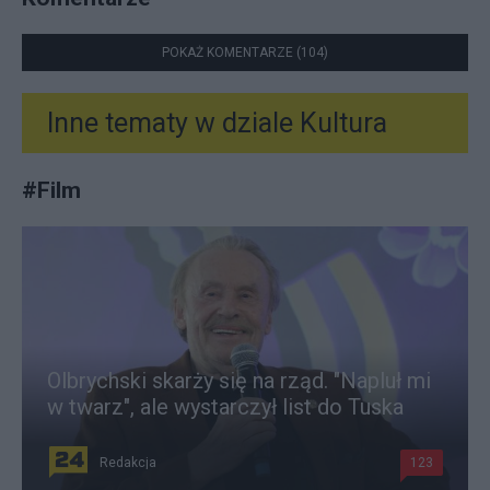
POKAŻ KOMENTARZE (104)
Inne tematy w dziale
Kultura
#
Film
Olbrychski skarży się na rząd. "Napluł mi
w twarz", ale wystarczył list do Tuska
Redakcja
123