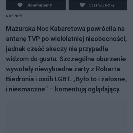
ilustracyjne. fot. PAP/Marcin Gadomski
Obserwuj temat
Obserwuj notkę
6.07.2025
Mazurska Noc Kabaretowa powróciła na
antenę TVP po wieloletniej nieobecności,
jednak część skeczy nie przypadła
widzom do gustu. Szczególne oburzenie
wywołały niewybredne żarty z Roberta
Biedronia i osób LGBT. „Było to i żałosne,
i niesmaczne” – komentują oglądający.