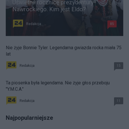
Uświetnił rocznicę prezydentury
Nawrockiego. Kim jest Eldo?
Redakcja
85
Nie żyje Bonnie Tyler. Legendarna gwiazda rocka miała 75
lat
Redakcja
15
Ta piosenka była legendarna. Nie żyje głos przeboju
"Y.M.C.A."
Redakcja
11
Najpopularniejsze