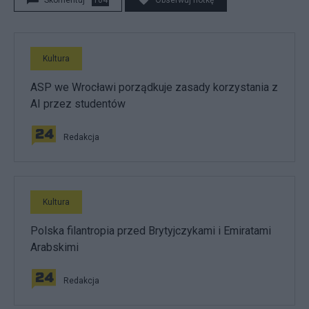
Skomentuj
104
Obserwuj notkę
Kultura
ASP we Wrocławi porządkuje zasady korzystania z
AI przez studentów
Redakcja
Kultura
Polska filantropia przed Brytyjczykami i Emiratami
Arabskimi
Redakcja