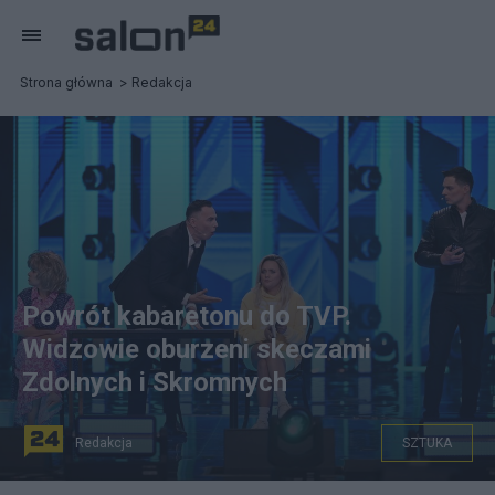
Strona główna
Redakcja
Powrót kabaretonu do TVP.
Widzowie oburzeni skeczami
Zdolnych i Skromnych
Redakcja
SZTUKA
na zdjęciu: Występ Kabaretu Zdolni i Skromni, zdjęcie