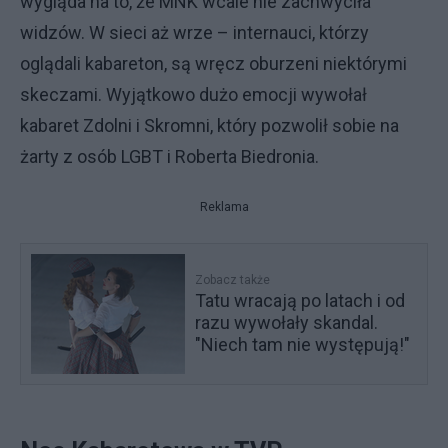
wygląda na to, że MNK wcale nie zachwyciła
widzów. W sieci aż wrze – internauci, którzy
oglądali kabareton, są wręcz oburzeni niektórymi
skeczami. Wyjątkowo dużo emocji wywołał
kabaret Zdolni i Skromni, który pozwolił sobie na
żarty z osób LGBT i Roberta Biedronia.
Reklama
Zobacz także
Tatu wracają po latach i od
razu wywołały skandal.
"Niech tam nie występują!"