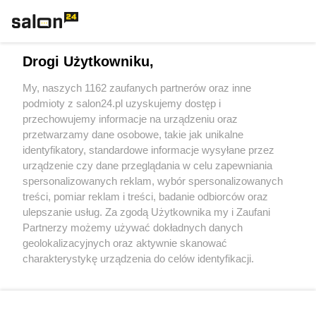
Technologie
Drogi Użytkowniku,
Sport
My, naszych 1162 zaufanych partnerów oraz inne
podmioty z salon24.pl uzyskujemy dostęp i
Społeczeństwo
przechowujemy informacje na urządzeniu oraz
przetwarzamy dane osobowe, takie jak unikalne
Kultura
identyfikatory, standardowe informacje wysyłane przez
urządzenie czy dane przeglądania w celu zapewniania
spersonalizowanych reklam, wybór spersonalizowanych
treści, pomiar reklam i treści, badanie odbiorców oraz
ulepszanie usług. Za zgodą Użytkownika my i Zaufani
X
Facebook
Instagram
Youtube
Partnerzy możemy używać dokładnych danych
geolokalizacyjnych oraz aktywnie skanować
charakterystykę urządzenia do celów identyfikacji.
Web Content Media sp. z o. o. © 2022
Ponieważ cenimy Twoją prywatność, prosimy o zgodę na
korzystanie z tych technologii poprzez kliknięcie
„Akceptuję”. Zgoda jest dobrowolna i zawsze możesz ją
Pomoc
O nas
Praca
Reklama
Kontakt