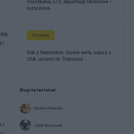
mieszkania, ETS, deportacje Ukraińców i
rozliczenia
ają
Prezydent
 i
Rok z Nawrockim. Głośne weta, sojusz z
USA i powrót do Trójmorza
Blogi na ten temat
Karolina Nowicka
 i
Józef Wieczorek
u,