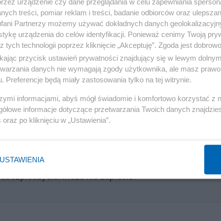
przez urządzenie czy dane przeglądania w celu zapewniania sperson
ych treści, pomiar reklam i treści, badanie odbiorców oraz ulepszan
 realizować, kluczowe jest zapraszanie uczelni do tego,
fani Partnerzy możemy używać dokładnych danych geolokalizacyjn
tykę urządzenia do celów identyfikacji. Ponieważ cenimy Twoją pry
sze praktyki antymobbingowe, wypełniały ankietę
z tych technologii poprzez kliknięcie „Akceptuję”. Zgoda jest dobro
 diagnozowały najlepsze praktyki i promowały je wśród
ikając przycisk ustawień prywatności znajdujący się w lewym dolny
tedry Ustroju Pracy i Rynku Pracy Uniwersytetu
etwarzania danych nie wymagają zgody użytkownika, ale masz prawo 
. Preferencje będą miały zastosowania tylko na tej witrynie.
szymi informacjami, abyś mógł świadomie i komfortowo korzystać z
tkie mają rozwinięte systemy ochrony, tak jak te
gółowe informacje dotyczące przetwarzania Twoich danych znajdzi
s
oraz po kliknięciu w „Ustawienia”.
USTAWIENIA
 ubezpieczyciel może nie zapłacić?