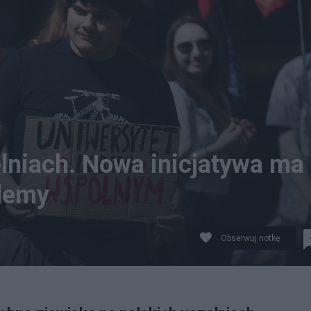
lniach. Nowa inicjatywa ma
blemy
Obserwuj notkę
ed gmachem Collegium Novum UJ w Krakowie. fot. PAP/Ł