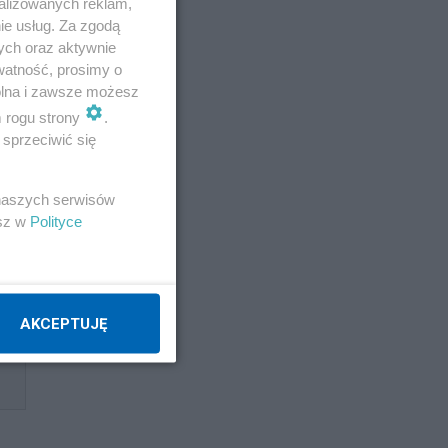
alizowanych reklam,
ie usług. Za zgodą
ych oraz aktywnie
watność, prosimy o
wolna i zawsze możesz
m rogu strony
.
sprzeciwić się
 naszych serwisów
esz w
Polityce
AKCEPTUJĘ