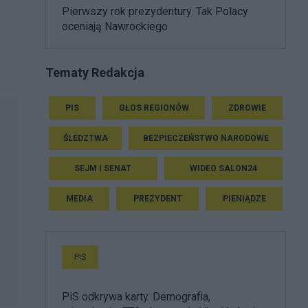
Pierwszy rok prezydentury. Tak Polacy
oceniają Nawrockiego
Tematy Redakcja
PIS
GŁOS REGIONÓW
ZDROWIE
ŚLEDZTWA
BEZPIECZEŃSTWO NARODOWE
SEJM I SENAT
WIDEO SALON24
MEDIA
PREZYDENT
PIENIĄDZE
PiS
PiS odkrywa karty. Demografia,