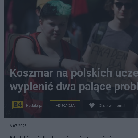
Koszmar na polskich ucze
wyplenić dwa palące pro
Redakcja
EDUKACJA
Obserwuj temat
Protest studentów Uniwersytetu Jagiellońskiego prz
6.07.2025
Gągulski