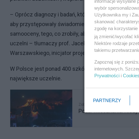
informacje wysyłane 
wybór spersonalizowan
– Oprócz diagnozy i badań, które na pewno będziemy
Użytkownika my i Zau
skanować charakterys
aby przystępowały świadomie do konkursu na najlep
zgodę na korzystanie 
samooceny, tego, co zrobiły, aby mu przeciwdziałać,
ją zmienić/wycofać kl
uczelni – tłumaczy prof. Jacek Męcina, kierownik Ka
Niektóre rodzaje prz
takiemu przetwarzaniu
Warszawskiego, inicjator projektu.
Zapoznaj się z poniż
W Polsce jest ponad 400 szkół wyższych i nie wszys
internetowych. Szcze
Prywatności
i
Cookie
największe uczelnie.
PARTNERZY
Zobacz także
Pożar mieszkania. Kiedy