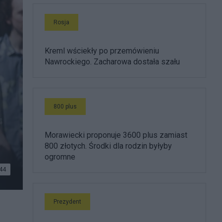
Rosja
Kreml wściekły po przemówieniu
Nawrockiego. Zacharowa dostała szału
800 plus
Morawiecki proponuje 3600 plus zamiast
800 złotych. Środki dla rodzin byłyby
ogromne
44
ukasz
Prezydent