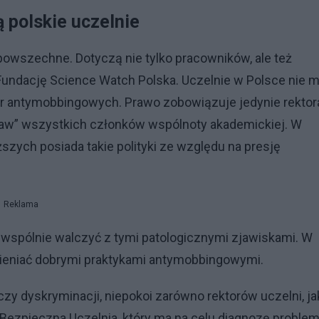
 polskie uczelnie
powszechne. Dotyczą nie tylko pracowników, ale też
undację Science Watch Polska. Uczelnie w Polsce nie m
 antymobbingowych. Prawo zobowiązuje jedynie rektora
raw” wszystkich członków wspólnoty akademickiej. W
zych posiada takie polityki ze względu na presję
Reklama
y wspólnie walczyć z tymi patologicznymi zjawiskami. W
ieniać dobrymi praktykami antymobbingowymi.
 dyskryminacji, niepokoi zarówno rektorów uczelni, jak
 Bezpieczna Uczelnia, który ma na celu diagnozę problem