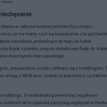
Reklama
niechęcenie
obienia w zakresie bezpieczeństwa fizycznego i
 na to, że my mamy czuć się bezpiecznie, a to jest bard
palenie zawodowe, prowadzące do tego, że ludzie
ska-Bujok, członkini zespołu doradczego Rady ds. Kobi
ania Uniwersytetu Warszawskiego.
proc. pracowników uczelni zetknęło się z mobbingiem, 7
a i wroga, a 98,96 proc. ocenia, że pracownicy są traktow
ł o mobbingu. To środowisko powinno być wyjątkowo
ilku ostatnich lat te zjawiska zaczynają wypływać w media