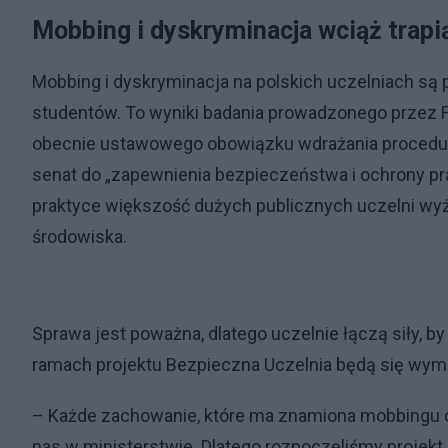
Mobbing i dyskryminacja wciąż trapią
Mobbing i dyskryminacja na polskich uczelniach są 
studentów. To wyniki badania prowadzonego przez F
obecnie ustawowego obowiązku wdrażania procedur
senat do „zapewnienia bezpieczeństwa i ochrony p
praktyce większość dużych publicznych uczelni wyżs
środowiska.
Sprawa jest poważna, dlatego uczelnie łączą siły, b
ramach projektu Bezpieczna Uczelnia będą się wym
– Każde zachowanie, które ma znamiona mobbingu czy
nas w ministerstwie. Dlatego rozpoczęliśmy projekt