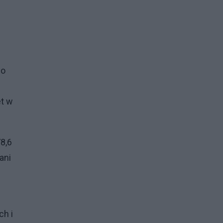
zo
et w
8,6
ani
ch i