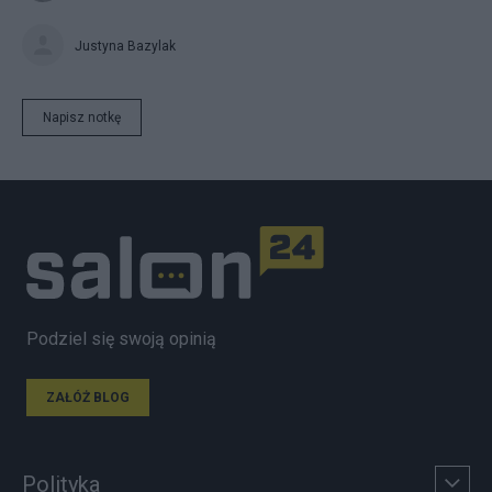
Justyna Bazylak
Napisz notkę
Podziel się swoją opinią
ZAŁÓŻ BLOG
Polityka