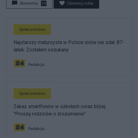
Skomentuj
24
Obserwuj notkę
Społeczeństwo
Najstarszy maturzysta w Polsce znów nie zdał. 87-
latek: Zostałem oszukany
Redakcja
Społeczeństwo
Zakaz smartfonów w szkołach coraz bliżej.
"Proszę rodziców o zrozumienie"
Redakcja