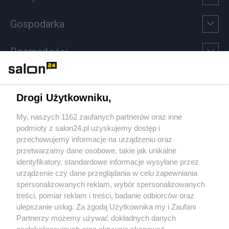
Gospodarka
Rozmaitości
Technologie
Drogi Użytkowniku,
Sport
My, naszych 1162 zaufanych partnerów oraz inne
podmioty z salon24.pl uzyskujemy dostęp i
Społeczeństwo
przechowujemy informacje na urządzeniu oraz
przetwarzamy dane osobowe, takie jak unikalne
Kultura
identyfikatory, standardowe informacje wysyłane przez
urządzenie czy dane przeglądania w celu zapewniania
spersonalizowanych reklam, wybór spersonalizowanych
treści, pomiar reklam i treści, badanie odbiorców oraz
ulepszanie usług. Za zgodą Użytkownika my i Zaufani
X
Facebook
Instagram
Youtube
Partnerzy możemy używać dokładnych danych