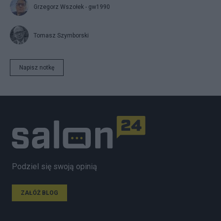
Grzegorz Wszołek - gw1990
Tomasz Szymborski
Napisz notkę
Podziel się swoją opinią
ZAŁÓŻ BLOG