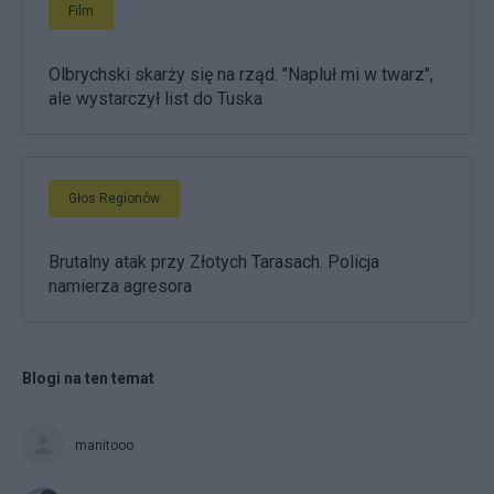
Film
Olbrychski skarży się na rząd. "Napluł mi w twarz",
ale wystarczył list do Tuska
Głos Regionów
Brutalny atak przy Złotych Tarasach. Policja
namierza agresora
Blogi na ten temat
manitooo