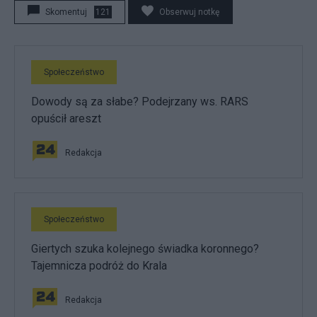
Skomentuj
121
Obserwuj notkę
Społeczeństwo
Dowody są za słabe? Podejrzany ws. RARS
opuścił areszt
Redakcja
Społeczeństwo
Giertych szuka kolejnego świadka koronnego?
Tajemnicza podróż do Krala
Redakcja