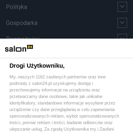
Polityka
Gospodarka
Rozmaitości
Technologie
Drogi Użytkowniku,
Sport
My, naszych 1162 zaufanych partnerów oraz inne
podmioty z salon24.pl uzyskujemy dostęp i
Społeczeństwo
przechowujemy informacje na urządzeniu oraz
przetwarzamy dane osobowe, takie jak unikalne
Kultura
identyfikatory, standardowe informacje wysyłane przez
urządzenie czy dane przeglądania w celu zapewniania
spersonalizowanych reklam, wybór spersonalizowanych
treści, pomiar reklam i treści, badanie odbiorców oraz
ulepszanie usług. Za zgodą Użytkownika my i Zaufani
X
Facebook
Instagram
Youtube