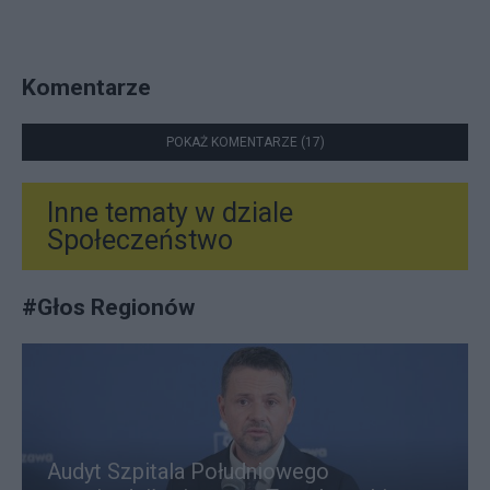
Komentarze
POKAŻ KOMENTARZE (17)
Inne tematy w dziale
Społeczeństwo
#
Głos Regionów
Audyt Szpitala Południowego