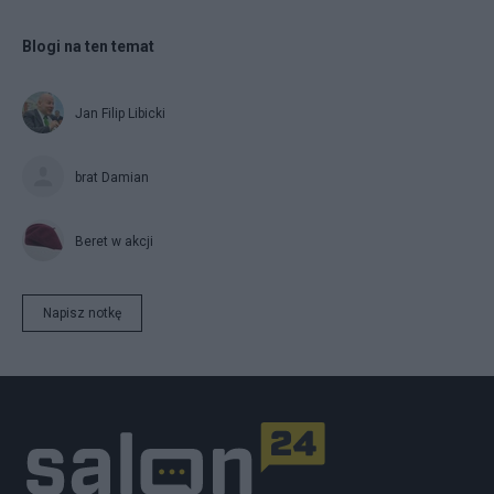
Blogi na ten temat
Jan Filip Libicki
brat Damian
Beret w akcji
Napisz notkę