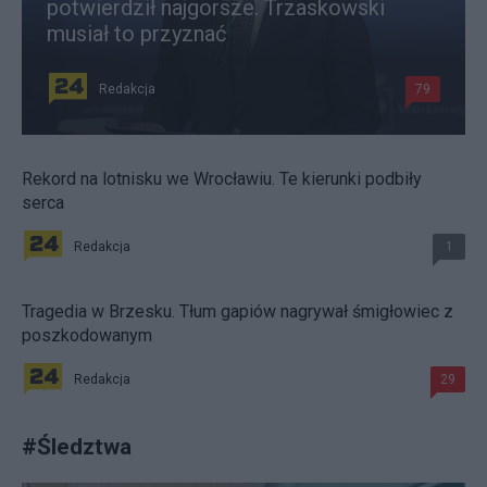
potwierdził najgorsze. Trzaskowski
musiał to przyznać
Redakcja
79
Rekord na lotnisku we Wrocławiu. Te kierunki podbiły
serca
Redakcja
1
Tragedia w Brzesku. Tłum gapiów nagrywał śmigłowiec z
poszkodowanym
Redakcja
29
#
Śledztwa