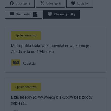
Udostępnij
Udostępnij
Lubię to!
Skomentuj
17
Obserwuj notkę
Społeczeństwo
Metropolita krakowski powołał nową komisję.
Zbada akta od 1945 roku
Redakcja
Społeczeństwo
Dziś lefebryści wyświęcą biskupów bez zgody
papieża...