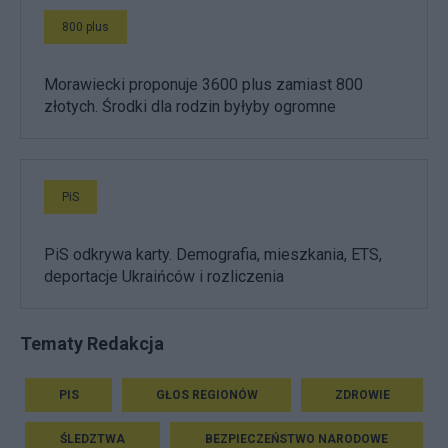
800 plus
Morawiecki proponuje 3600 plus zamiast 800
złotych. Środki dla rodzin byłyby ogromne
PiS
PiS odkrywa karty. Demografia, mieszkania, ETS,
deportacje Ukraińców i rozliczenia
Tematy Redakcja
PIS
GŁOS REGIONÓW
ZDROWIE
ŚLEDZTWA
BEZPIECZEŃSTWO NARODOWE