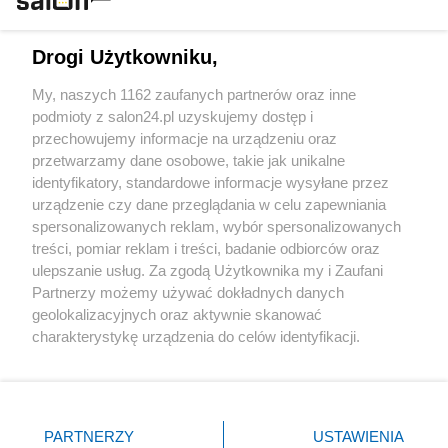
Technologie
Drogi Użytkowniku,
Sport
My, naszych 1162 zaufanych partnerów oraz inne
podmioty z salon24.pl uzyskujemy dostęp i
Społeczeństwo
przechowujemy informacje na urządzeniu oraz
przetwarzamy dane osobowe, takie jak unikalne
Kultura
identyfikatory, standardowe informacje wysyłane przez
urządzenie czy dane przeglądania w celu zapewniania
spersonalizowanych reklam, wybór spersonalizowanych
treści, pomiar reklam i treści, badanie odbiorców oraz
ulepszanie usług. Za zgodą Użytkownika my i Zaufani
X
Facebook
Instagram
Youtube
Partnerzy możemy używać dokładnych danych
geolokalizacyjnych oraz aktywnie skanować
charakterystykę urządzenia do celów identyfikacji.
Web Content Media sp. z o. o. © 2022
Ponieważ cenimy Twoją prywatność, prosimy o zgodę na
korzystanie z tych technologii poprzez kliknięcie
„Akceptuję”. Zgoda jest dobrowolna i zawsze możesz ją
Pomoc
O nas
Praca
Reklama
Kontakt
zmienić/wycofać klikając przycisk ustawień prywatności
PARTNERZY
USTAWIENIA