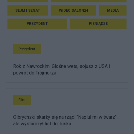
SEJM I SENAT
WIDEO SALON24
MEDIA
PREZYDENT
PIENIĄDZE
Prezydent
Rok z Nawrockim. Głośne weta, sojusz z USA i
powrót do Trójmorza
Film
Olbrychski skarży się na rząd. "Napluł mi w twarz",
ale wystarczył list do Tuska