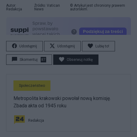
Autor:
Źródło: Vatican
© Artykuł jest chroniony prawem
Redakcja
News
autorskim.
Udostępnij
Udostępnij
Lubię to!
Skomentuj
87
Obserwuj notkę
Społeczeństwo
Metropolita krakowski powołał nową komisję.
Zbada akta od 1945 roku
Redakcja