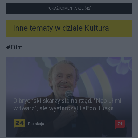
POKAŻ KOMENTARZE (42)
Inne tematy w dziale
Kultura
#
Film
Olbrychski skarży się na rząd. "Napluł mi
w twarz", ale wystarczył list do Tuska
Redakcja
74