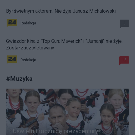
Był świetnym aktorem. Nie żyje Janusz Michałowski
Redakcja
8
Gwiazdor kina z "Top Gun: Maverick" i "Jumanji" nie żyje.
Został zasztyletowany
Redakcja
12
#
Muzyka
Uświetnił rocznicę prezydentury