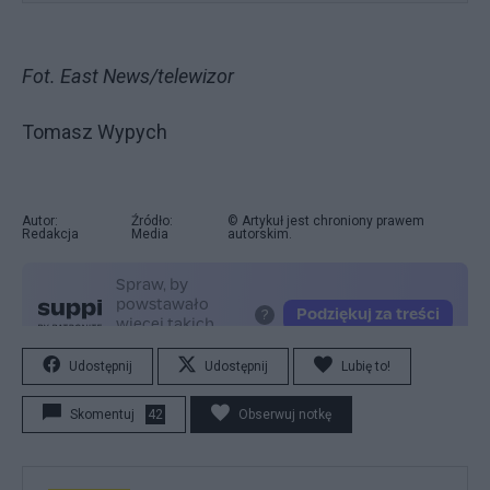
Fot. East News/telewizor
Tomasz Wypych
Autor:
Źródło:
© Artykuł jest chroniony prawem
Redakcja
Media
autorskim.
Udostępnij
Udostępnij
Lubię to!
Skomentuj
42
Obserwuj notkę