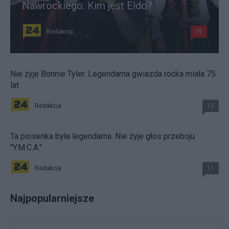
Nawrockiego. Kim jest Eldo?
Redakcja
75
Nie żyje Bonnie Tyler. Legendarna gwiazda rocka miała 75
lat
Redakcja
15
Ta piosenka była legendarna. Nie żyje głos przeboju
"Y.M.C.A."
Redakcja
11
Najpopularniejsze