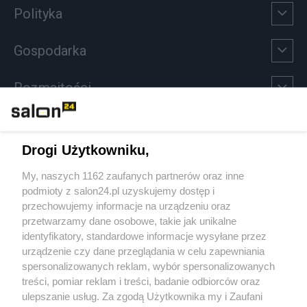
Polityka
Gospodarka
Rozmaitości
Technologie
Drogi Użytkowniku,
Sport
My, naszych 1162 zaufanych partnerów oraz inne
podmioty z salon24.pl uzyskujemy dostęp i
Społeczeństwo
przechowujemy informacje na urządzeniu oraz
przetwarzamy dane osobowe, takie jak unikalne
Kultura
identyfikatory, standardowe informacje wysyłane przez
urządzenie czy dane przeglądania w celu zapewniania
spersonalizowanych reklam, wybór spersonalizowanych
treści, pomiar reklam i treści, badanie odbiorców oraz
ulepszanie usług. Za zgodą Użytkownika my i Zaufani
X
Facebook
Instagram
Youtube