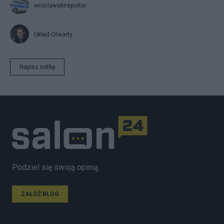
wroclawskireporter
Układ Otwarty
Napisz notkę
Podziel się swoją opinią
ZAŁÓŻ BLOG