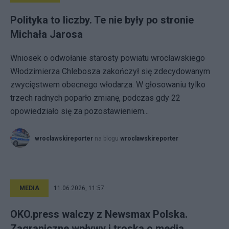
Polityka to liczby. Te nie były po stronie
Michała Jarosa
Wniosek o odwołanie starosty powiatu wrocławskiego
Włodzimierza Chlebosza zakończył się zdecydowanym
zwycięstwem obecnego włodarza. W głosowaniu tylko
trzech radnych poparło zmianę, podczas gdy 22
opowiedziało się za pozostawieniem...
wroclawskireporter
na blogu
wroclawskireporter
MEDIA
11.06.2026, 11:57
OKO.press walczy z Newsmax Polska.
Zagraniczne wpływy i troska o media