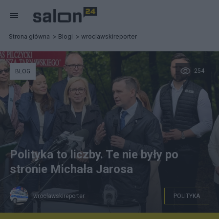
Strona główna
Blogi
wroclawskireporter
254
BLOG
Polityka to liczby. Te nie były po
stronie Michała Jarosa
wroclawskireporter
POLITYKA
facebook/Michał Jaros