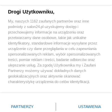
Technologie
Drogi Użytkowniku,
Sport
My, naszych 1162 zaufanych partnerów oraz inne
podmioty z salon24.pl uzyskujemy dostęp i
Społeczeństwo
przechowujemy informacje na urządzeniu oraz
przetwarzamy dane osobowe, takie jak unikalne
Kultura
identyfikatory, standardowe informacje wysyłane przez
urządzenie czy dane przeglądania w celu zapewniania
spersonalizowanych reklam, wybór spersonalizowanych
treści, pomiar reklam i treści, badanie odbiorców oraz
ulepszanie usług. Za zgodą Użytkownika my i Zaufani
X
Facebook
Instagram
Youtube
Partnerzy możemy używać dokładnych danych
geolokalizacyjnych oraz aktywnie skanować
charakterystykę urządzenia do celów identyfikacji.
Web Content Media sp. z o. o. © 2022
Ponieważ cenimy Twoją prywatność, prosimy o zgodę na
korzystanie z tych technologii poprzez kliknięcie
„Akceptuję”. Zgoda jest dobrowolna i zawsze możesz ją
Pomoc
O nas
Praca
Reklama
Kontakt
zmienić/wycofać klikając przycisk ustawień prywatności
PARTNERZY
USTAWIENIA
znajdujący się w lewym dolnym rogu strony
. Niektóre