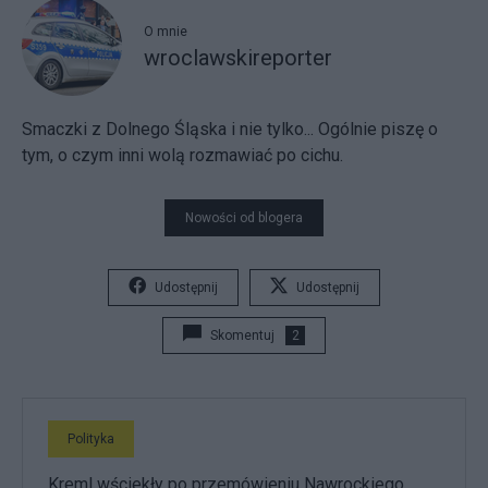
O mnie
wroclawskireporter
Smaczki z Dolnego Śląska i nie tylko... Ogólnie piszę o
tym, o czym inni wolą rozmawiać po cichu.
Nowości od blogera
Udostępnij
Udostępnij
Skomentuj
2
Polityka
Kreml wściekły po przemówieniu Nawrockiego.