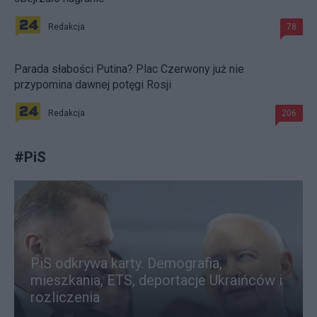
Redakcja
78
Parada słabości Putina? Plac Czerwony już nie
przypomina dawnej potęgi Rosji
Redakcja
206
#
PiS
PiS odkrywa karty. Demografia,
mieszkania, ETS, deportacje Ukraińców i
rozliczenia