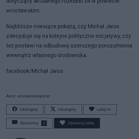
dotyczący aktualnego rozkładu sił w powiecie
wrocławskim.
Najbliższe miesiące pokażą, czy Michał Jaros
zdecyduje się na kolejne polityczne inicjatywy, czy
też postawi na odbudowę szerszego porozumienia
wewnątrz własnego środowiska.
facebook/Michał Jaros
Autor: wroclawskireporter
Udostępnij
Udostępnij
Lubię to!
Skomentuj
2
Obserwuj notkę