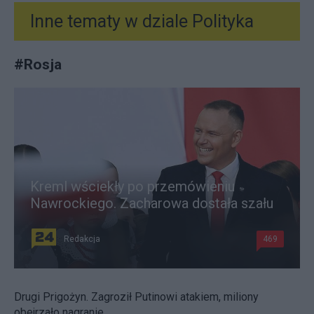
Inne tematy w dziale
Polityka
#
Rosja
Kreml wściekły po przemówieniu
Nawrockiego. Zacharowa dostała szału
Redakcja
469
Drugi Prigożyn. Zagroził Putinowi atakiem, miliony
obejrzało nagranie