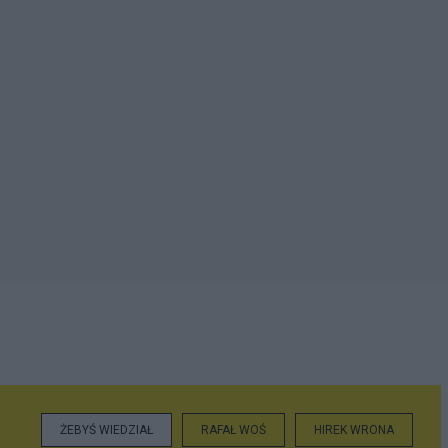
ŻEBYŚ WIEDZIAŁ
RAFAŁ WOŚ
HIREK WRONA