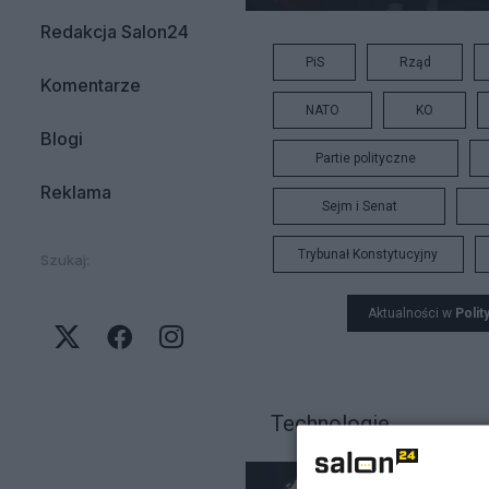
Redakcja Salon24
PiS
Rząd
Komentarze
NATO
KO
Blogi
Partie polityczne
Reklama
Sejm i Senat
Trybunał Konstytucyjny
Szukaj:
Aktualności w
Polit
Technologie