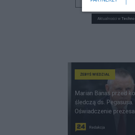
Telekomunikacja
Aktualności w
Techno
ŻEBYŚ WIEDZIAŁ
Marian Banaś przed k
śledczą ds. Pegasusa.
Oświadczenie prezesa
Redakcja