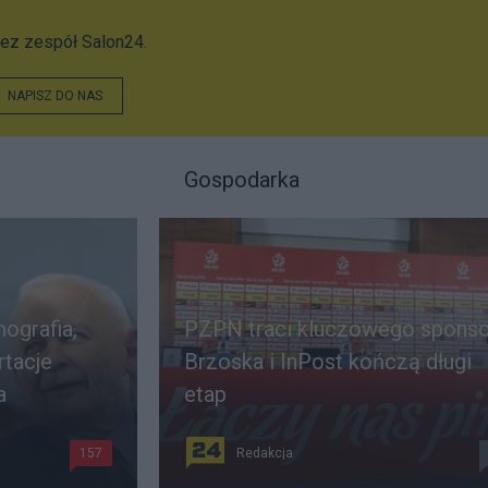
ez zespół Salon24.
NAPISZ DO NAS
Gospodarka
ografia,
PZPN traci kluczowego sponso
rtacje
Brzoska i InPost kończą długi
a
etap
157
Redakcja