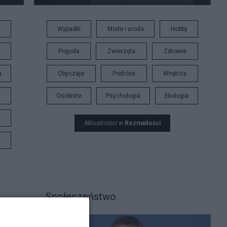
Wypadki
Moda i uroda
Hobby
Pogoda
Zwierzęta
Zdrowie
a
Obyczaje
Podróże
Wnętrza
Osobiste
Psychologia
Ekologia
Aktualności w
Rozmaitości
Społeczeństwo