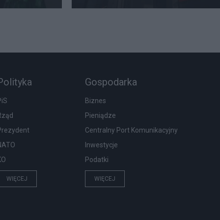
Polityka
Gospodarka
PiS
Biznes
Rząd
Pieniądze
Prezydent
Centralny Port Komunikacyjny
NATO
Inwestycje
KO
Podatki
WIĘCEJ
WIĘCEJ