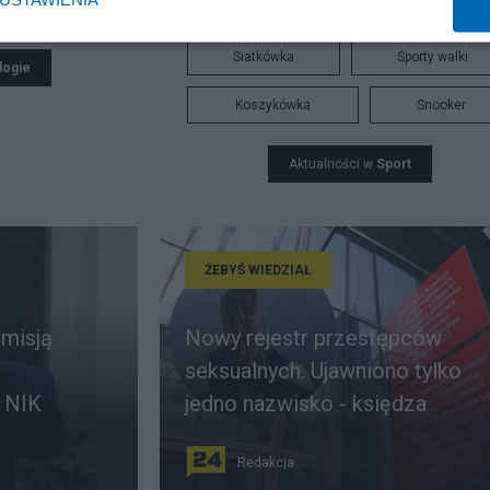
Bitcoin
Tenis
Robert Lewandowski
Siatkówka
Sporty walki
logie
Koszykówka
Snooker
Aktualności w
Sport
ŻEBYŚ WIEDZIAŁ
omisją
Nowy rejestr przestępców
seksualnych. Ujawniono tylko
 NIK
jedno nazwisko - księdza
Redakcja