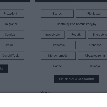
Prezydent
Biznes
Pieniądze
Imigranci
Centralny Port Komunikacyjny
Sondaż
Inwestycje
Podatki
Energetyk
Ukraina
Ekonomia
Transport
Donald Tusk
Nieruchomości
Ubezpieczenia
Handel
Inflacja
yka
Aktualności w
Gospodarka
Sport