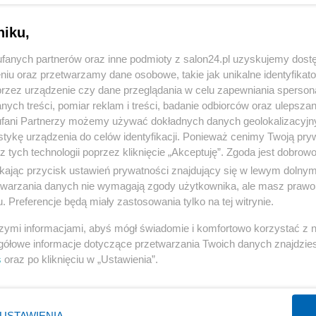
niku,
gencja.
fanych partnerów oraz inne podmioty z salon24.pl uzyskujemy dost
niu do
Odeszła legenda Milanu. Piłkars
niu oraz przetwarzamy dane osobowe, takie jak unikalne identyfikat
przez urządzenie czy dane przeglądania w celu zapewniania sperson
Włochy w żałobie
ych treści, pomiar reklam i treści, badanie odbiorców oraz ulepszan
fani Partnerzy możemy używać dokładnych danych geolokalizacyjn
13
Redakcja
tykę urządzenia do celów identyfikacji. Ponieważ cenimy Twoją pry
z tych technologii poprzez kliknięcie „Akceptuję”. Zgoda jest dobro
ikając przycisk ustawień prywatności znajdujący się w lewym dolny
etwarzania danych nie wymagają zgody użytkownika, ale masz prawo 
nia i rozwój
Alpinizm
Piłka nożna
. Preferencje będą miały zastosowania tylko na tej witrynie.
szymi informacjami, abyś mógł świadomie i komfortowo korzystać z
Nauka
Kolarstwo
Ekstraklasa
gółowe informacje dotyczące przetwarzania Twoich danych znajdzi
s
oraz po kliknięciu w „Ustawienia”.
Innowacje
Piłka ręczna
Telefony
Mistrzostwa Świata 2026 w piłce nożnej
USTAWIENIA