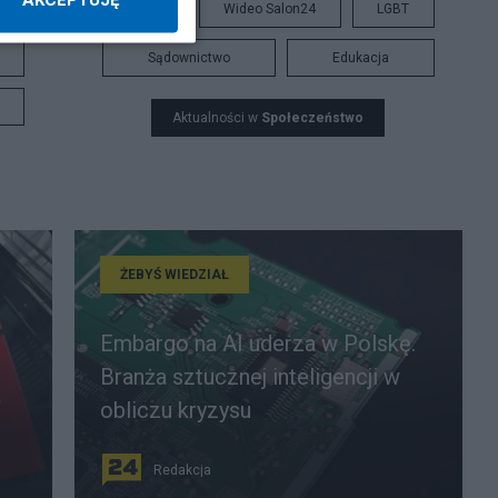
Praca
Wideo Salon24
LGBT
Sądownictwo
Edukacja
Aktualności w
Społeczeństwo
ŻEBYŚ WIEDZIAŁ
Embargo na AI uderza w Polskę.
Branża sztucznej inteligencji w
obliczu kryzysu
Redakcja