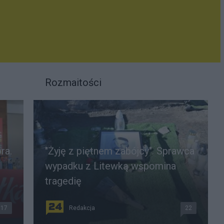
Rozmaitości
ra.
"Żyję z piętnem zabójcy". Sprawca
wypadku z Litewką wspomina
tragedię
17
Redakcja
22