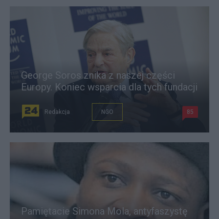
George Soros znika z naszej części
Europy. Koniec wsparcia dla tych fundacji
Redakcja
NGO
85
Pamiętacie Simona Mola, antyfaszystę