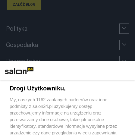
ZAŁÓŻ BLOG
Polityka
Gospodarka
Rozmaitości
Technologie
Drogi Użytkowniku,
Sport
My, naszych 1162 zaufanych partnerów oraz inne
podmioty z salon24.pl uzyskujemy dostęp i
Społeczeństwo
przechowujemy informacje na urządzeniu oraz
przetwarzamy dane osobowe, takie jak unikalne
Kultura
identyfikatory, standardowe informacje wysyłane przez
urządzenie czy dane przeglądania w celu zapewniania