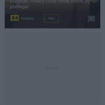
pomogły. Polacy coraz mniej chętni, by
pomagać
Redakcja
NGO
6