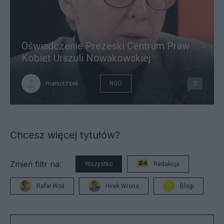
Oświadczenie Prezeski Centrum Praw
Kobiet Urszuli Nowakowskiej
mariuszsek
NGO
2
Chcesz więcej tytułów?
Zmień filtr na:
Wszystko
Redakcja
Rafał Woś
Hirek Wrona
Blogi