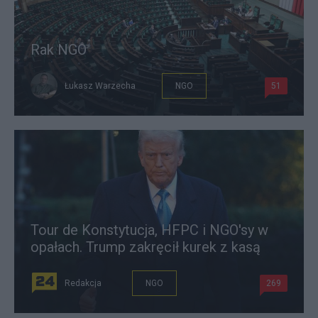
Rak NGO
Łukasz Warzecha
NGO
51
Tour de Konstytucja, HFPC i NGO'sy w
opałach. Trump zakręcił kurek z kasą
Redakcja
NGO
269