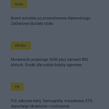
Rosja
Kreml wściekły po przemówieniu Nawrockiego.
Zacharowa dostała szału
800 plus
Morawiecki proponuje 3600 plus zamiast 800
złotych. Środki dla rodzin byłyby ogromne
PiS
PiS odkrywa karty. Demografia, mieszkania, ETS,
deportacje Ukraińców i rozliczenia