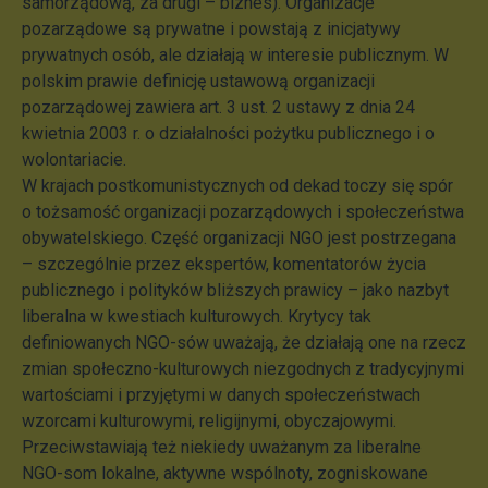
samorządową, za drugi – biznes). Organizacje
pozarządowe są prywatne i powstają z inicjatywy
prywatnych osób, ale działają w interesie publicznym. W
polskim prawie definicję ustawową organizacji
pozarządowej zawiera art. 3 ust. 2 ustawy z dnia 24
kwietnia 2003 r. o działalności pożytku publicznego i o
wolontariacie.
W krajach postkomunistycznych od dekad toczy się spór
o tożsamość organizacji pozarządowych i społeczeństwa
obywatelskiego. Część organizacji NGO jest postrzegana
– szczególnie przez ekspertów, komentatorów życia
publicznego i polityków bliższych prawicy – jako nazbyt
liberalna w kwestiach kulturowych. Krytycy tak
definiowanych NGO-sów uważają, że działają one na rzecz
zmian społeczno-kulturowych niezgodnych z tradycyjnymi
wartościami i przyjętymi w danych społeczeństwach
wzorcami kulturowymi, religijnymi, obyczajowymi.
Przeciwstawiają też niekiedy uważanym za liberalne
NGO-som lokalne, aktywne wspólnoty, zogniskowane