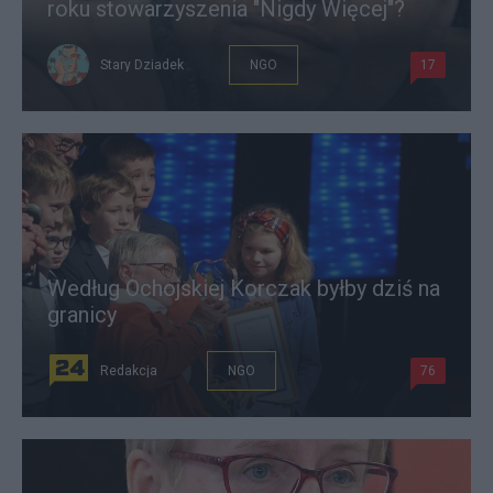
roku stowarzyszenia "Nigdy Więcej"?
Stary Dziadek
NGO
17
Według Ochojskiej Korczak byłby dziś na
granicy
Redakcja
NGO
76