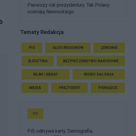
Pierwszy rok prezydentury. Tak Polacy
oceniają Nawrockiego
b
Tematy Redakcja
PIS
GŁOS REGIONÓW
ZDROWIE
ŚLEDZTWA
BEZPIECZEŃSTWO NARODOWE
SEJM I SENAT
WIDEO SALON24
MEDIA
PREZYDENT
PIENIĄDZE
PiS
PiS odkrywa karty. Demografia,