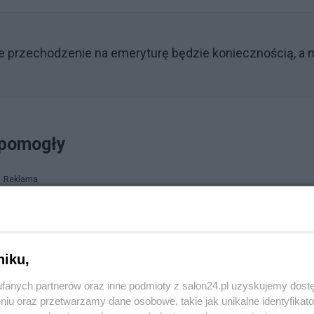
e przechodzenie na emeryturę będzie koniecznością, a n
 pomogły
Reklama
ał, że poświęcał swój wolny czas na wykonywanie prac
uszy angażowała się w prace wymagające kwalifikacji
i świadczona była nieodpłatna praca z zakresu opieki
niku,
zną przez poszczególne osoby różnił się ze względu na
fanych partnerów oraz inne podmioty z salon24.pl uzyskujemy dost
hłonne były prace z zakresu opieki osobistej oraz
niu oraz przetwarzamy dane osobowe, takie jak unikalne identyfikat