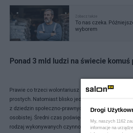
Zobacz także
To nas czeka. Późniejsz
wyborem
Ponad 3 mld ludzi na świecie komuś
Prawie co trzeci wolontariusz (30,3 proc.) deklarow
prostych. Natomiast blisko jedna czwarta wolontari
z dziedzin społeczno-prawnych oraz w podobnej skal
Drogi Użytkow
osobistej. Średni czas poświęcany na pracę społec
My, naszych 1162 zau
rodzaj wykonywanych czynności. Najbardziej czasoc
informacje na urządze