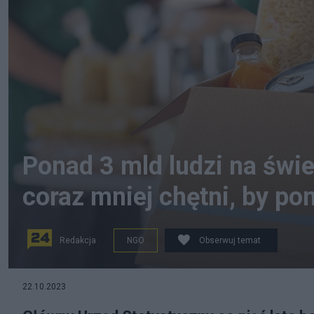
Ponad 3 mld ludzi na świ
coraz mniej chętni, by p
Redakcja
NGO
Obserwuj temat
fot. Canva
22.10.2023