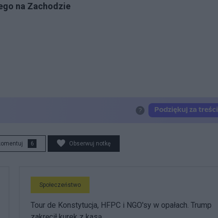
iego na Zachodzie
komentuj
6
Obserwuj notkę
Społeczeństwo
Tour de Konstytucja, HFPC i NGO'sy w opałach. Trump
zakręcił kurek z kasą