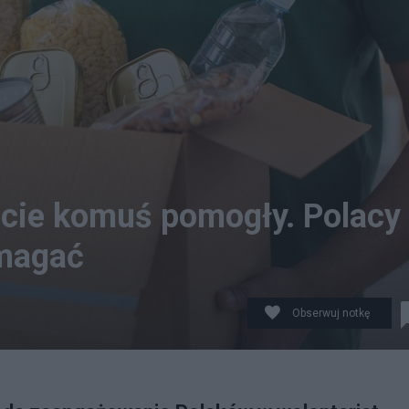
ecie komuś pomogły. Polacy
omagać
Obserwuj notkę