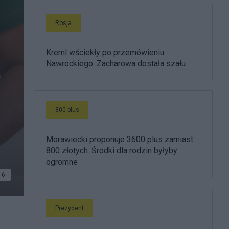
Rosja
Kreml wściekły po przemówieniu
Nawrockiego. Zacharowa dostała szału
800 plus
Morawiecki proponuje 3600 plus zamiast
800 złotych. Środki dla rodzin byłyby
ogromne
6
Prezydent