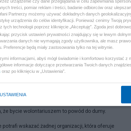
przez urządzenie czy dane przeglądania w celu zapewniania sperson
ych treści, pomiar reklam i treści, badanie odbiorców oraz ulepszan
fani Partnerzy możemy używać dokładnych danych geolokalizacyjn
cznie przez Charities Aid Foundation, wynika, że w 2020
tykę urządzenia do celów identyfikacji. Ponieważ cenimy Twoją pry
Polsce wyjątkowym momentem organizowania pomocy na
z tych technologii poprzez kliknięcie „Akceptuję”. Zgoda jest dobro
ikając przycisk ustawień prywatności znajdujący się w lewym dolny
olskich gospodarstw domowych, które udzieliły pomocy
etwarzania danych nie wymagają zgody użytkownika, ale masz prawo 
 70,3 proc. Dominowało przekazywanie darów rzeczowych
. Preferencje będą miały zastosowania tylko na tej witrynie.
szymi informacjami, abyś mógł świadomie i komfortowo korzystać z
gółowe informacje dotyczące przetwarzania Twoich danych znajdzi
s
oraz po kliknięciu w „Ustawienia”.
zkę, pokazuje, że Polacy mają świadomość korzyści, jak
s (48 proc.) badanych uważa, że wpis o wolontariacie w C
USTAWIENIA
nia, że wolontariat pomaga nabrać doświadczenia
h, że bycie wolontariuszem to powód do dumy.
potrafi wskazać żadnej organizacji, która oferuje