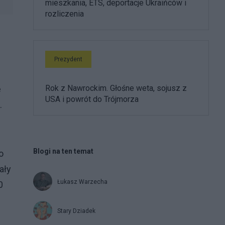
mieszkania, ETS, deportacje Ukraińców i
rozliczenia
Prezydent
Rok z Nawrockim. Głośne weta, sojusz z
e
USA i powrót do Trójmorza
.
Blogi na ten temat
o
ały
Łukasz Warzecha
0
Stary Dziadek