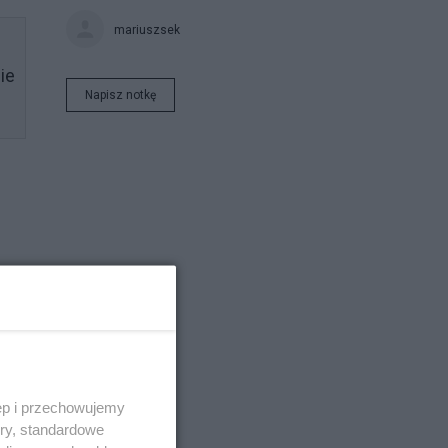
mariuszsek
ie
Napisz notkę
ęp i przechowujemy
ory, standardowe